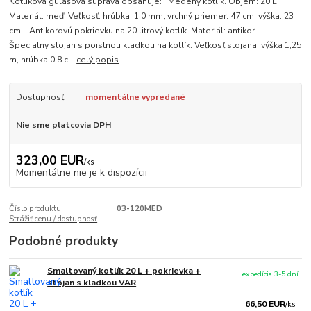
Kotlíková gulášová súprava obsahuje: Medený kotlík. Objem: 20 L.
Materiál: meď. Veľkosť: hrúbka: 1,0 mm, vrchný priemer: 47 cm, výška: 23
cm. Antikorovú pokrievku na 20 litrový kotlík. Materiál: antikor.
Špecialny stojan s poistnou kladkou na kotlík. Veľkosť stojana: výška 1,25
m, hrúbka 0,8 c...
celý popis
Dostupnosť
momentálne vypredané
Nie sme platcovia DPH
323,00 EUR
/
ks
Momentálne nie je k dispozícii
Číslo produktu:
03-120MED
Strážiť cenu / dostupnosť
Podobné produkty
Smaltovaný kotlík 20 L + pokrievka +
expedícia 3-5 dní
stojan s kladkou VAR
66,50 EUR
/
ks