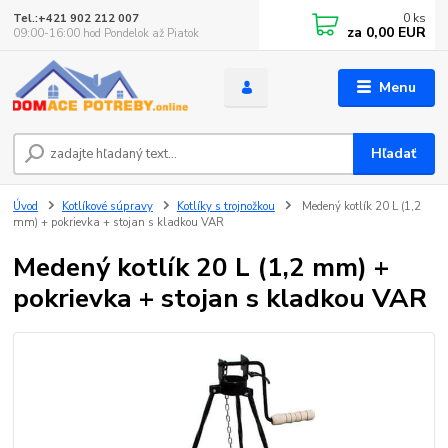
0
ks
Tel.:+421 902 212 007
za
0,00 EUR
09:00-16:00 hod Pondelok až Piatok
Menu
Hľadať
Úvod
Kotlíkové súpravy
Kotlíky s trojnožkou
Medený kotlík 20 L (1,2
mm) + pokrievka + stojan s kladkou VAR
Medený kotlík 20 L (1,2 mm) +
pokrievka + stojan s kladkou VAR