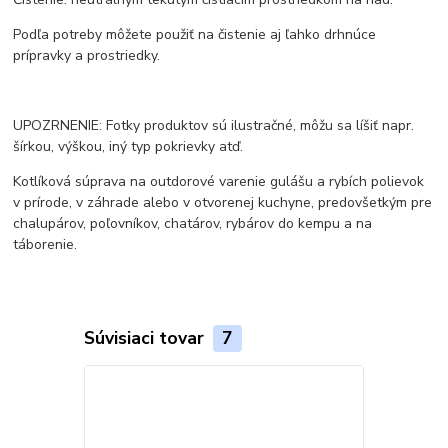
Podľa potreby môžete použiť na čistenie aj ľahko drhnúce
prípravky a prostriedky.
UPOZRNENIE: Fotky produktov sú ilustračné, môžu sa líšiť napr.
šírkou, výškou, iný typ pokrievky atď.
Kotlíková súprava na outdorové varenie gulášu a rybích polievok
v prírode, v záhrade alebo v otvorenej kuchyne, predovšetkým pre
chalupárov, poľovníkov, chatárov, rybárov do kempu a na
táborenie.
Súvisiaci tovar
7
Akcia