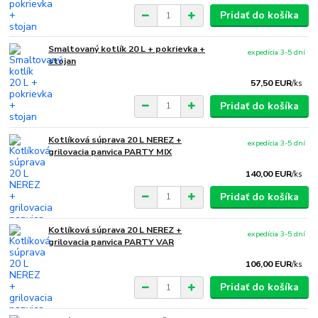
Pridať do košíka
Smaltovaný kotlík 20 L + pokrievka +
expedícia 3-5 dní
stojan
57,50 EUR
/
ks
Pridať do košíka
Kotlíková súprava 20 L NEREZ +
expedícia 3-5 dní
grilovacia panvica PARTY MIX
140,00 EUR
/
ks
Pridať do košíka
Kotlíková súprava 20 L NEREZ +
expedícia 3-5 dní
grilovacia panvica PARTY VAR
106,00 EUR
/
ks
Pridať do košíka