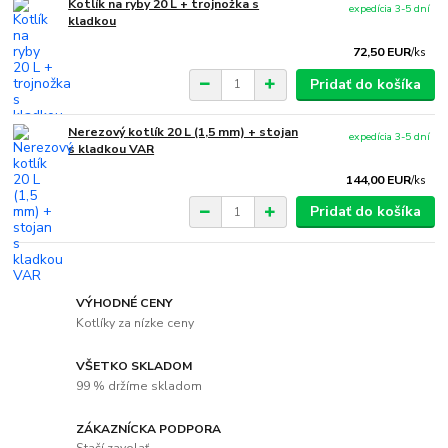
Kotlík na ryby 20 L + trojnožka s
expedícia 3-5 dní
kladkou
72,50 EUR
/
ks
Pridať do košíka
Nerezový kotlík 20 L (1,5 mm) + stojan
expedícia 3-5 dní
s kladkou VAR
144,00 EUR
/
ks
Pridať do košíka
VÝHODNÉ CENY
Kotlíky za nízke ceny
VŠETKO SKLADOM
99 % držíme skladom
ZÁKAZNÍCKA PODPORA