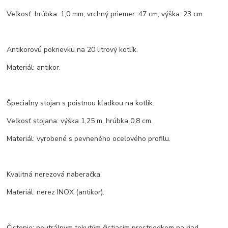
Veľkosť: hrúbka: 1,0 mm, vrchný priemer: 47 cm, výška: 23 cm.
Antikorovú pokrievku na 20 litrový kotlík.
Materiál: antikor.
Špecialny stojan s poistnou kladkou na kotlík.
Veľkosť stojana: výška 1,25 m, hrúbka 0,8 cm.
Materiál: vyrobené s pevneného oceľového profilu.
Kvalitná nerezová naberačka.
Materiál: nerez INOX (antikor).
Čistenie: neutrálnym tekutým čistiacim prostriedkom na riad.