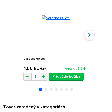
Varecha 60 cm
Servírovaci
4,50 EUR
325,00 
expedícia 3-5 dní
/
ks
Pridať do košíka
Tovar zaradený v kategóriách