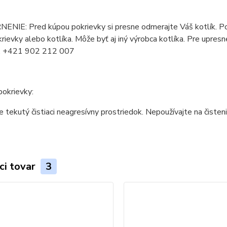
NIE: Pred kúpou pokrievky si presne odmerajte Váš kotlík. Pokr
rievky alebo kotlíka. Môže byť aj iný výrobca kotlíka. Pre upresn
, +421 902 212 007
pokrievky:
e tekutý čistiaci neagresívny prostriedok. Nepoužívajte na čisten
ci tovar
3