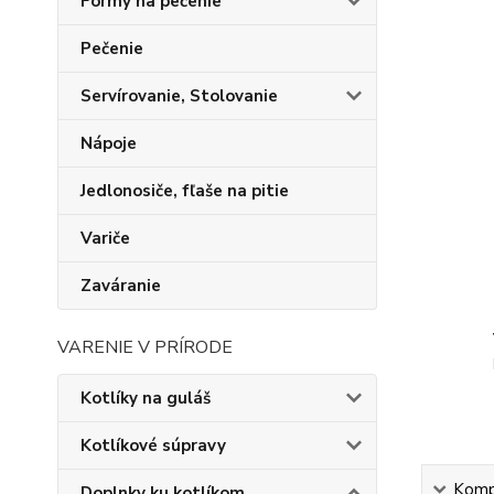
Formy na pečenie
Pečenie
Servírovanie, Stolovanie
Nápoje
Jedlonosiče, fľaše na pitie
Variče
Zaváranie
VARENIE V PRÍRODE
Kotlíky na guláš
Kotlíkové súpravy
Kompl
Doplnky ku kotlíkom