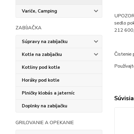
Variče, Camping
UPOZORNE
sedlo pok
ZABÍJAČKA
212 600
Súpravy na zabíjačku
Čistenie 
Kotle na zabíjačku
Používajt
Kotliny pod kotle
Horáky pod kotle
Plničky klobás a jaterníc
Súvisia
Doplnky na zabíjačku
GRILOVANIE A OPEKANIE