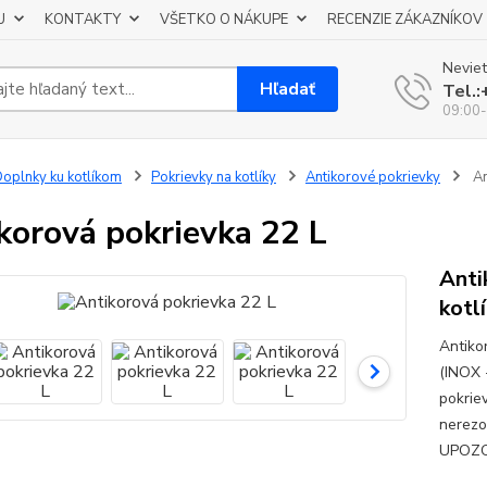
U
KONTAKTY
VŠETKO O NÁKUPE
RECENZIE ZÁKAZNÍKOV
Neviet
Hľadať
Tel.
09:00-
oplnky ku kotlíkom
Pokrievky na kotlíky
Antikorové pokrievky
An
korová pokrievka 22 L
Anti
kotl
Antiko
(INOX 
pokrie
nerezov
UPOZOR