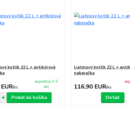
ový kotlík 22 L + antikórová
Liatinový kotlík 22 L + anti
čka
naberačka
expedícia 3-5
exp
 EUR
116,90 EUR
dní
/
ks
/
ks
Pridať do košíka
Detail