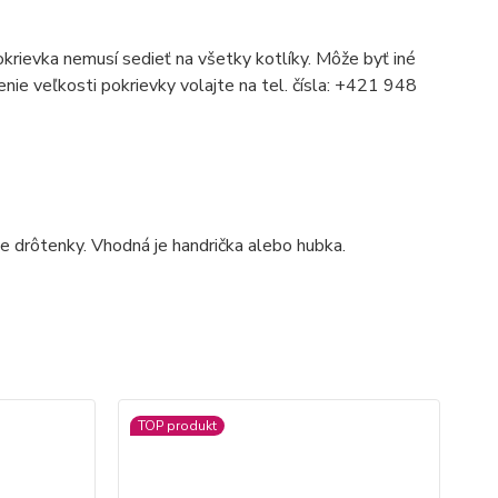
ievka nemusí sedieť na všetky kotlíky. Môže byť iné
enie veľkosti pokrievky volajte na tel. čísla: +421 948
ie drôtenky. Vhodná je handrička alebo hubka.
TOP produkt