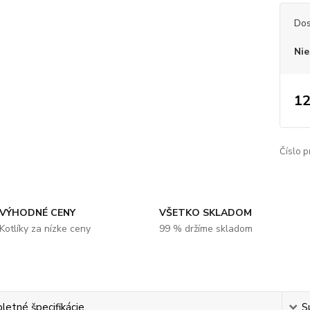
Dos
Nie
12
Číslo p
VÝHODNÉ CENY
VŠETKO SKLADOM
Kotlíky za nízke ceny
99 % držíme skladom
etné špecifikácie
S