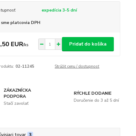
tupnosť
expedícia 3-5 dní
 sme platcovia DPH
,50 EUR
Pridať do košíka
/
ks
roduktu:
02-11245
Strážiť cenu / dostupnosť
ZÁKAZNÍCKA
RÝCHLE DODANIE
PODPORA
Doručenie do 3 až 5 dní
Stačí zavolať
úvisiaci tovar
3