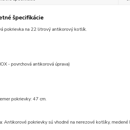
tné špecifikácie
á pokrievka na 22 litrový antikorový kotlík.
OX - povrchová antikorová úprava)
iemer pokrievky: 47 cm.
 Antikorové pokrievky sú vhodné na nerezové kotlíky, medené kotl