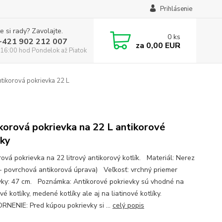
Prihlásenie
e si rady? Zavolajte.
0
ks
:+421 902 212 007
za
0,00 EUR
16:00 hod Pondelok až Piatok
tikorová pokrievka 22 L
korová pokrievka na 22 L antikorové
íky
rová pokrievka na 22 litrový antikorový kotlík. Materiál: Nerez
- povrchová antikorová úprava) Veľkosť: vrchný priemer
vky: 47 cm. Poznámka: Antikorové pokrievky sú vhodné na
é kotlíky, medené kotlíky ale aj na liatinové kotlíky.
NENIE: Pred kúpou pokrievky si ...
celý popis