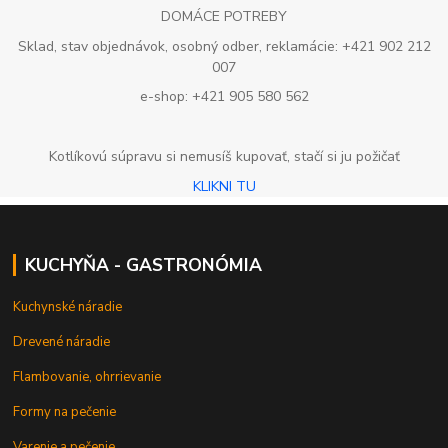
DOMÁCE POTREBY
Sklad, stav objednávok, osobný odber, reklamácie: +421 902 212
007
e-shop: +421 905 580 562
Kotlíkovú súpravu si nemusíš kupovať, stačí si ju požičať
KLIKNI TU
KUCHYŇA - GASTRONÓMIA
Kuchynské náradie
Drevené náradie
Flambovanie, ohrrievanie
Formy na pečenie
Varenie a pečenie