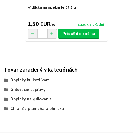
Vidlička na opekanie 67,5 cm
Vidlička na 
teleskopick
1,50 EUR
3,50 EU
expedícia 3-5 dní
/
ks
Pridať do košíka
Tovar zaradený v kategóriách
Doplnky ku kotlíkom
Grilovacie súpravy
Doplnky na grilovanie
Chrániče plameňa a ohniská