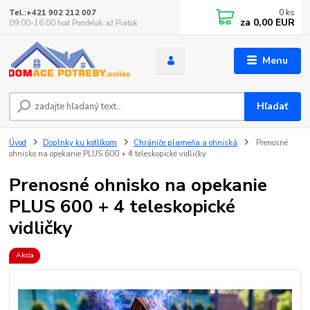
0
ks
Tel.:+421 902 212 007
za
0,00 EUR
09:00-16:00 hod Pondelok až Piatok
Menu
Hľadať
Úvod
Doplnky ku kotlíkom
Chrániče plameňa a ohniská
Prenosné
ohnisko na opekanie PLUS 600 + 4 teleskopické vidličky
Prenosné ohnisko na opekanie
PLUS 600 + 4 teleskopické
vidličky
Akcia