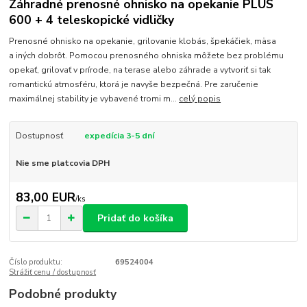
Záhradné prenosné ohnisko na opekanie PLUS
600 + 4 teleskopické vidličky
Prenosné ohnisko na opekanie, grilovanie klobás, špekáčiek, mäsa
a iných dobrôt. Pomocou prenosného ohniska môžete bez problému
opekať, grilovať v prírode, na terase alebo záhrade a vytvoriť si tak
romantickú atmosféru, ktorá je navyše bezpečná. Pre zaručenie
maximálnej stability je vybavené tromi m...
celý popis
Dostupnosť
expedícia 3-5 dní
Nie sme platcovia DPH
83,00 EUR
/
ks
Pridať do košíka
Číslo produktu:
69524004
Strážiť cenu / dostupnosť
Podobné produkty