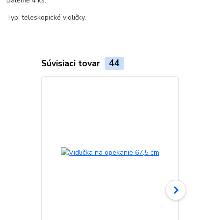
Balenie 4 ks.
Typ: teleskopické vidličky.
Súvisiaci tovar
44
Novinka