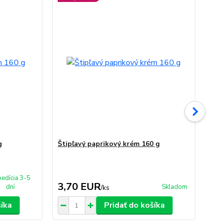
g
Štipľavý paprikový krém 160 g
Šp
edícia 3-5
3,70 EUR
3
dní
Skladom
/
ks
šíka
Pridať do košíka