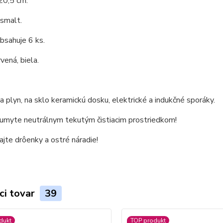
20,5 cm.
 smalt.
bsahuje 6 ks.
vená, biela.
 plyn, na sklo keramickú dosku, elektrické a indukčné sporáky.
 umyte neutrálnym tekutým čistiacim prostriedkom!
jte drôenky a ostré náradie!
ci tovar
39
dukt
TOP produkt