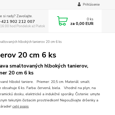
Prihlásenie
e si rady? Zavolajte.
0
ks
:+421 902 212 007
za
0,00 EUR
16:00 hod Pondelok až Piatok
altovaných hlbokých tanierov 20 cm 6 ks
erov 20 cm 6 ks
ava smaltovaných hlbokých tanierov,
mer 20 cm 6 ks
vané hlboké taniere. Priemer: 20,5 cm. Materiál: smalt.
e obsahuje 6 ks. Farba: červená, biela. Vhodné na plyn, na
eramickú dosku, elektrické a indukčné sporáky. Čistenie: umyte
lnym tekutým čistiacim prostriedkom! Nepoužívajte drôenky a
náradie!
celý popis