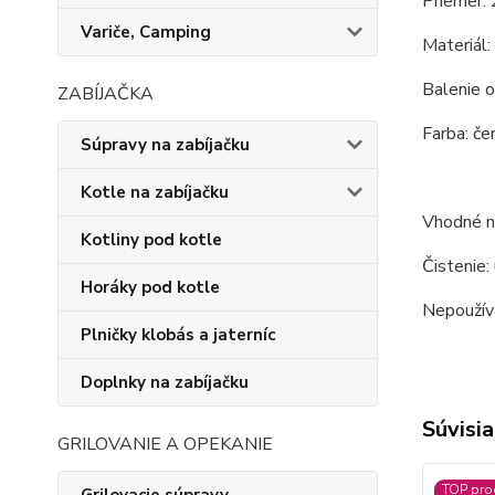
Priemer: 
Variče, Camping
Materiál:
Balenie o
ZABÍJAČKA
Farba: čer
Súpravy na zabíjačku
Kotle na zabíjačku
Vhodné na
Kotliny pod kotle
Čistenie:
Horáky pod kotle
Nepoužíva
Plničky klobás a jaterníc
Doplnky na zabíjačku
Súvisia
GRILOVANIE A OPEKANIE
TOP pro