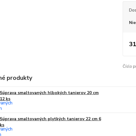
Dos
Nie
31
Číslo p
é produkty
Súprava smaltovaných hlbokých tanierov 20 cm
12 ks
Súprava smaltovaných plytkých tanierov 22 cm 6
ks