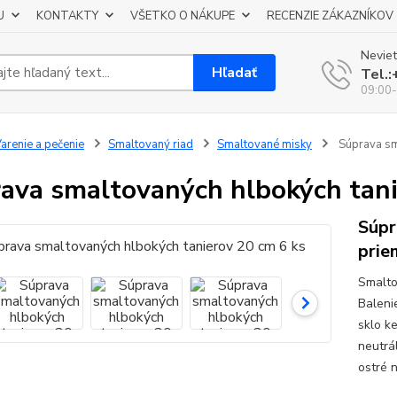
U
KONTAKTY
VŠETKO O NÁKUPE
RECENZIE ZÁKAZNÍKOV
Neviet
Hľadať
Tel.
09:00-
arenie a pečenie
Smaltovaný riad
Smaltované misky
Súprava sm
ava smaltovaných hlbokých tani
Súpr
prie
Smalto
Baleni
sklo k
neutrá
ostré 