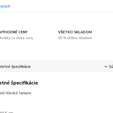
VÝHODNÉ CENY
VŠETKO SKLADOM
Kotlíky za nízke ceny
99 % držíme skladom
etné špecifikácie
Sú
tné špecifikácie
né hlboké taniere.