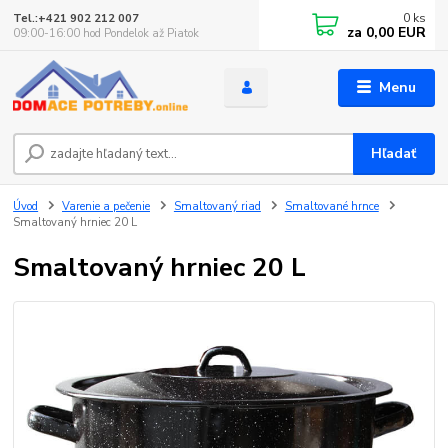
0
ks
Tel.:+421 902 212 007
za
0,00 EUR
09:00-16:00 hod Pondelok až Piatok
Menu
Hľadať
Úvod
Varenie a pečenie
Smaltovaný riad
Smaltované hrnce
Smaltovaný hrniec 20 L
Smaltovaný hrniec 20 L