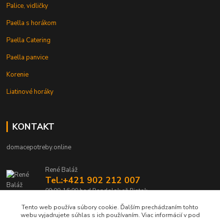
Palice, vidličky
Paella s horákom
Paella Catering
Paella panvice
Korenie
Liatinové horáky
KONTAKT
domacepotreby.online
René Baláž
Tel.:+421 902 212 007
09:00-16:00 hod Pondelok až Piatok
Tento web používa súbory cookie. Ďalším prechádzaním tohto
info@domacepotreby.online
webu vyjadrujete súhlas s ich používaním. Viac informácií v pod