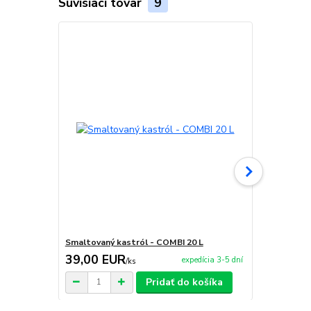
Súvisiaci tovar
9
Smaltovaný kastról - COMBI 20 L
Smaltovaný č
39,00 EUR
30,00 E
expedícia 3-5 dní
/
ks
Pridať do košíka