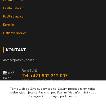
Paella Catering
Paella panvice
Korenie
Liatinové horáky
KONTAKT
domacepotreby.online
René Baláž
Tel.:+421 902 212 007
09:00-16:00 hod Pondelok až Piatok
Tento web používa súbory cookie. Ďalším prechádzaním tohto
info@domacepotreby.online
webu vyjadrujete súhlas s ich používaním. Viac informácií v pod
kategórií Obchodných podmienok.