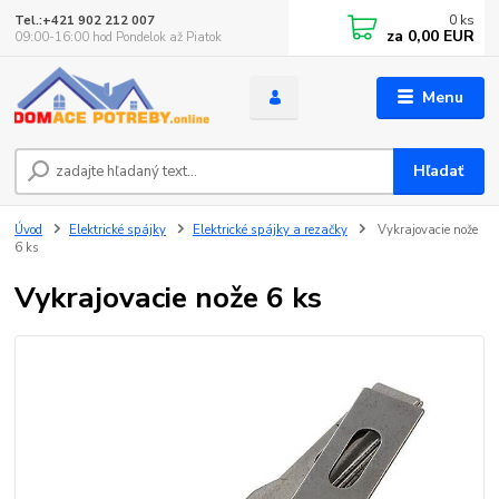
0
ks
Tel.:+421 902 212 007
za
0,00 EUR
09:00-16:00 hod Pondelok až Piatok
Menu
Hľadať
Úvod
Elektrické spájky
Elektrické spájky a rezačky
Vykrajovacie nože
6 ks
Vykrajovacie nože 6 ks