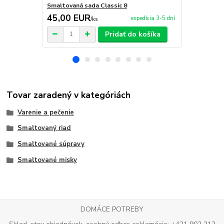
Smaltovaná sada Classic 8
Smaltovaná 
45,00 EUR
42,00 E
expedícia 3-5 dní
/
ks
Pridať do košíka
Tovar zaradený v kategóriách
Varenie a pečenie
Smaltovaný riad
Smaltované súpravy
Smaltované misky
DOMÁCE POTREBY