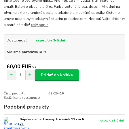
Smaltované vzorované misky. Priemer: 15 cm. Výška: 8 cm Materiál:
smalt. Balenie obsahuje 6 ks. Farba: zelená, biela, decor. Vhodné na
plyn, na sklo keramickú dosku, elektrické a indukčné sporáky. Čistenie:
umyte neutrálnym tekutým čistiacim prostriedkom! Nepoužívajte drôenky
a ostré náradie!
celý popis
Dostupnosť
expedícia 3-5 dní
Nie sme platcovia DPH
60,00 EUR
/
ks
Pridať do košíka
Číslo produktu:
02-25416
Strážiť cenu / dostupnosť
Podobné produkty
Súprava smaltovaných misiek 12 cm 6
expedícia 3-5 dní
ks