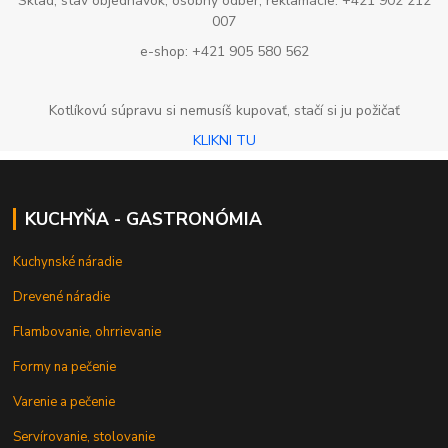
Sklad, stav objednávok, osobný odber, reklamácie: +421 902 212
007
e-shop: +421 905 580 562
Kotlíkovú súpravu si nemusíš kupovať, stačí si ju požičať
KLIKNI TU
KUCHYŇA - GASTRONÓMIA
Kuchynské náradie
Drevené náradie
Flambovanie, ohrrievanie
Formy na pečenie
Varenie a pečenie
Servírovanie, stolovanie