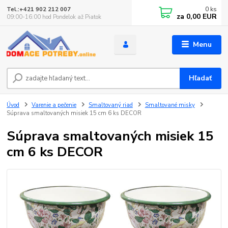
0
ks
Tel.:+421 902 212 007
za
0,00 EUR
09:00-16:00 hod Pondelok až Piatok
Menu
Hľadať
Úvod
Varenie a pečenie
Smaltovaný riad
Smaltované misky
Súprava smaltovaných misiek 15 cm 6 ks DECOR
Súprava smaltovaných misiek 15
cm 6 ks DECOR