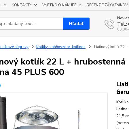
U
KONTAKTY
VŠETKO O NÁKUPE
RECENZIE ZÁKAZNÍKOV
Neviet
Hľadať
Tel.
09:00-
otlíkové súpravy
Kotlíky s ohňovzdor. kotlinou
Liatinový kotlík 22 
inový kotlík 22 L + hrubostenná
ina 45 PLUS 600
Liat
žiar
Kotlík
liatina
21,5 c
(nerez