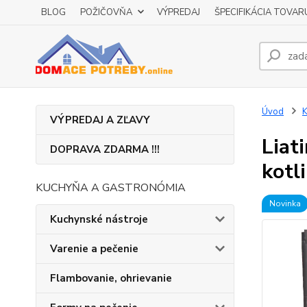
BLOG
POŽIČOVŇA
VÝPREDAJ
ŠPECIFIKÁCIA TOVAR
Úvod
K
VÝPREDAJ A ZĽAVY
Liat
DOPRAVA ZDARMA !!!
kotl
KUCHYŇA A GASTRONÓMIA
Novinka
Kuchynské nástroje
Varenie a pečenie
Flambovanie, ohrievanie