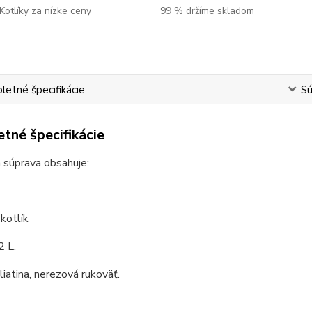
Kotlíky za nízke ceny
99 % držíme skladom
etné špecifikácie
Sú
tné špecifikácie
 súprava obsahuje:
 kotlík
2 L.
 liatina, nerezová rukoväť.