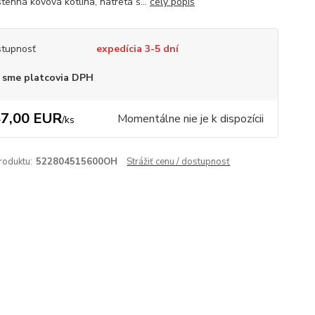
tenná kovová kotlina, natretá š...
celý popis
tupnosť
expedícia 3-5 dní
 sme platcovia DPH
7,00 EUR
Momentálne nie je k dispozícii
/
ks
roduktu:
522804515600OH
Strážiť cenu / dostupnosť