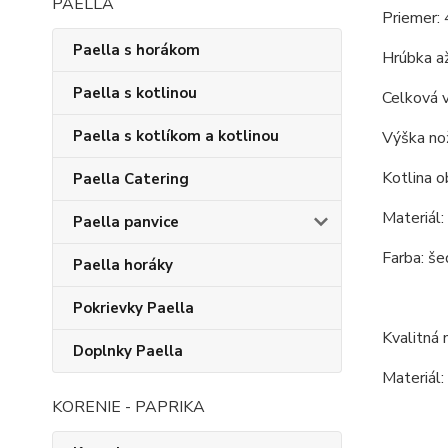
PAELLA
Priemer: 
Paella s horákom
Hrúbka až
Paella s kotlinou
Celková 
Paella s kotlíkom a kotlinou
Výška nož
Kotlina o
Paella Catering
Materiál:
Paella panvice
Farba: še
Paella horáky
Pokrievky Paella
Kvalitná
Doplnky Paella
Materiál:
KORENIE - PAPRIKA