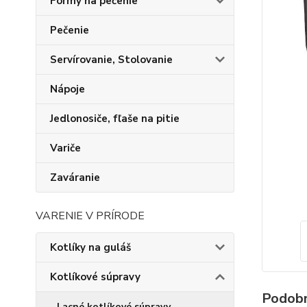
Formy na pečenie
Pečenie
Servírovanie, Stolovanie
Nápoje
Jedlonosiče, fľaše na pitie
Variče
Zaváranie
VARENIE V PRÍRODE
Kotlíky na guláš
Kotlíkové súpravy
Podobn
Lacné kotlíkové súpravy