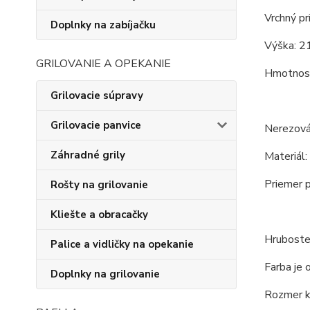
Vrchný pr
Doplnky na zabíjačku
Výška: 21
GRILOVANIE A OPEKANIE
Hmotnosť
Grilovacie súpravy
Grilovacie panvice
Nerezová
Záhradné grily
Materiál:
Priemer p
Rošty na grilovanie
Kliešte a obracačky
Hrubosten
Palice a vidličky na opekanie
Farba je 
Doplnky na grilovanie
Rozmer ko