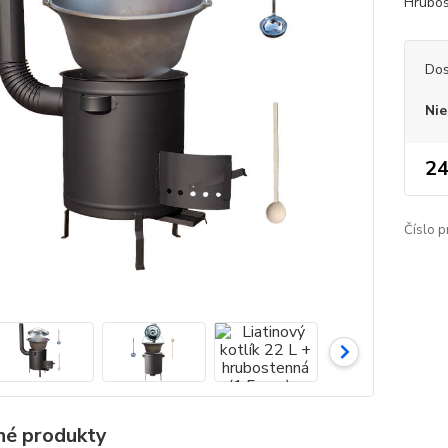
Hrubos
Dos
Nie
24
Číslo p
é produkty