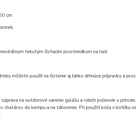
50 cm.
 smrek.
 neutrálnym tekutým čistiacim prostriedkom na riad.
reby môžete použiť na čistenie aj ľahko drhnúce prípravky a pros
 súprava na outdorové varenie gulášu a rybích polievok v prírod
v, chatárov, do kempu a na táborenie. Pri použití koša v kotlíku n
.