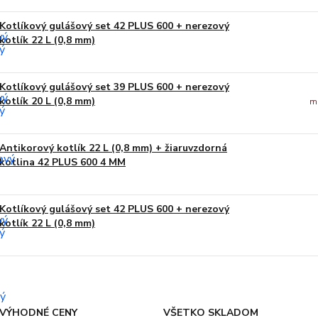
Kotlíkový gulášový set 42 PLUS 600 + nerezový
kotlík 22 L (0,8 mm)
Kotlíkový gulášový set 39 PLUS 600 + nerezový
kotlík 20 L (0,8 mm)
m
Antikorový kotlík 22 L (0,8 mm) + žiaruvzdorná
kotlina 42 PLUS 600 4 MM
Kotlíkový gulášový set 42 PLUS 600 + nerezový
kotlík 22 L (0,8 mm)
VÝHODNÉ CENY
VŠETKO SKLADOM