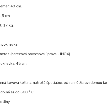
iemer: 49 cm.
,5 cm.
: 17 kg.
 pokrievka
 nerez (nerezová povrchová úprava - INOX).
okrievka: 48 cm.
ná kovová kotlina, natretá špeciálne, ochrannú žiaruvzdornou fa
odolná až do 600 ° C.
tliny: