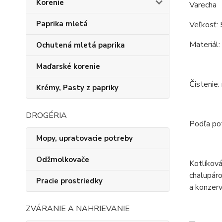
Korenie
Varecha
Paprika mletá
Veľkosť: 
Materiál:
Ochutená mletá paprika
Maďarské korenie
Čistenie:
Krémy, Pasty z papriky
DROGÉRIA
Podľa pot
Mopy, upratovacie potreby
Odžmolkovače
Kotlíková
chalupáro
Pracie prostriedky
a konzerv
ZVÁRANIE A NAHRIEVANIE