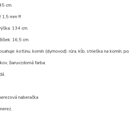
45 cm.
 1,5 mm !!!
výška: 134 cm.
ičiek: 16,5 cm.
bsahuje: kotlinu, komín (dymovod): rúra, kĺb, strieška na komín, po
 kov, žiaruvzdorná farba.
dá.
 nerezová naberačka
 nerez.