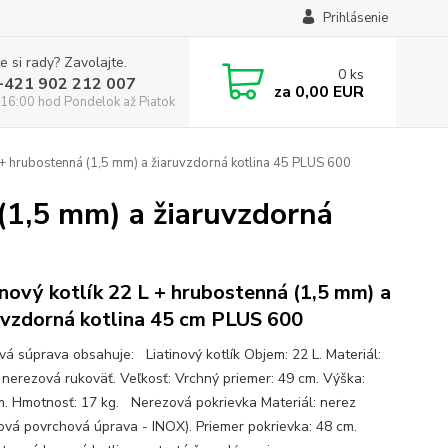
Prihlásenie
e si rady? Zavolajte.
0
ks
:+421 902 212 007
za
0,00 EUR
16:00 hod Pondelok až Piatok
L + hrubostenná (1,5 mm) a žiaruvzdorná kotlina 45 PLUS 600
 (1,5 mm) a žiaruvzdorná
inový kotlík 22 L + hrubostenná (1,5 mm) a
uvzdorná kotlina 45 cm PLUS 600
ová súprava obsahuje: Liatinový kotlík Objem: 22 L. Materiál:
, nerezová rukoväť. Veľkosť: Vrchný priemer: 49 cm. Výška:
m. Hmotnosť: 17 kg. Nerezová pokrievka Materiál: nerez
ová povrchová úprava - INOX). Priemer pokrievka: 48 cm.