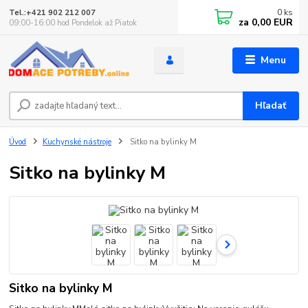
0
ks
Tel.:+421 902 212 007
za
0,00 EUR
09:00-16:00 hod Pondelok až Piatok
Menu
Hľadať
Úvod
Kuchynské nástroje
Sitko na bylinky M
Sitko na bylinky M
Sitko na bylinky M