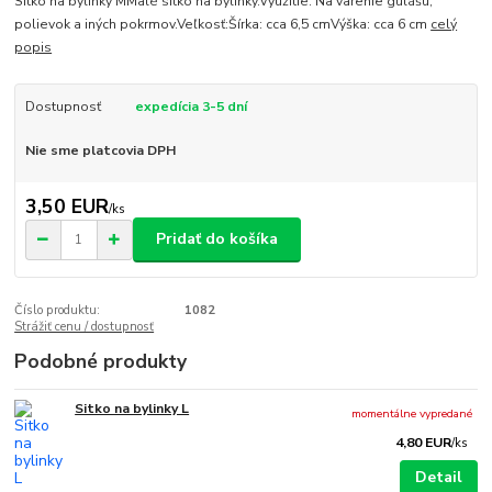
Sitko na bylinky MMalé sitko na bylinky.Využitie: Na varenie gulášu,
polievok a iných pokrmov.Veľkosť:Šírka: cca 6,5 cmVýška: cca 6 cm
celý
popis
Dostupnosť
expedícia 3-5 dní
Nie sme platcovia DPH
3,50 EUR
/
ks
Pridať do košíka
Číslo produktu:
1082
Strážiť cenu / dostupnosť
Podobné produkty
Sitko na bylinky L
momentálne vypredané
4,80 EUR
/
ks
Detail