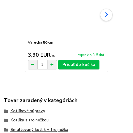
Varecha 50 cm
Servírovaci
3,90 EUR
59,90 E
expedícia 3-5 dní
/
ks
Pridať do košíka
Tovar zaradený v kategóriách
Kotlíkové súpravy
Kotlíky s trojnožkou
Smaltovaný kotlík + trojnožka