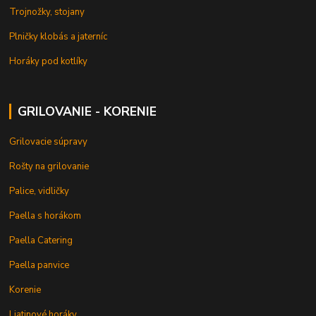
Trojnožky, stojany
Plničky klobás a jaterníc
Horáky pod kotlíky
GRILOVANIE - KORENIE
Grilovacie súpravy
Rošty na grilovanie
Palice, vidličky
Paella s horákom
Paella Catering
Paella panvice
Korenie
Liatinové horáky