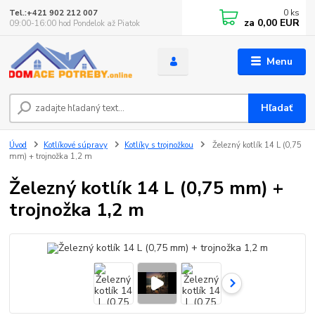
0
ks
Tel.:+421 902 212 007
za
0,00 EUR
09:00-16:00 hod Pondelok až Piatok
Menu
Hľadať
Úvod
Kotlíkové súpravy
Kotlíky s trojnožkou
Železný kotlík 14 L (0,75
mm) + trojnožka 1,2 m
Železný kotlík 14 L (0,75 mm) +
trojnožka 1,2 m