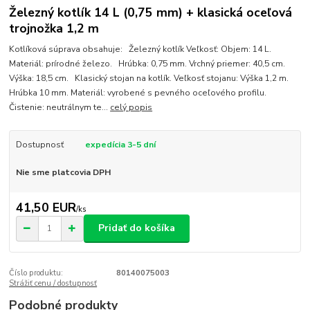
Železný kotlík 14 L (0,75 mm) + klasická oceľová
trojnožka 1,2 m
Kotlíková súprava obsahuje: Železný kotlík Veľkosť: Objem: 14 L.
Materiál: prírodné železo. Hrúbka: 0,75 mm. Vrchný priemer: 40,5 cm.
Výška: 18,5 cm. Klasický stojan na kotlík. Veľkosť stojanu: Výška 1,2 m.
Hrúbka 10 mm. Materiál: vyrobené s pevného oceľového profilu.
Čistenie: neutrálnym te...
celý popis
Dostupnosť
expedícia 3-5 dní
Nie sme platcovia DPH
41,50 EUR
/
ks
Pridať do košíka
Číslo produktu:
80140075003
Strážiť cenu / dostupnosť
Podobné produkty