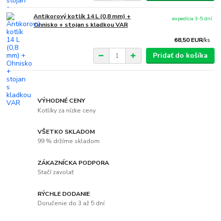
Antikorový kotlík 14 L (0,8 mm) +
expedícia 3-5 dní
Ohnisko + stojan s kladkou VAR
68,50 EUR
/
ks
Pridať do košíka
VÝHODNÉ CENY
Kotlíky za nízke ceny
VŠETKO SKLADOM
99 % držíme skladom
ZÁKAZNÍCKA PODPORA
Stačí zavolať
RÝCHLE DODANIE
Doručenie do 3 až 5 dní