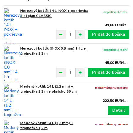
Nerezový kotlík 14 L INOX + pokrievka
expedícia 3-5 dní
+ stojan CLASSIC
49,00 EUR
/
ks
Pridať do košíka
Nerezový kotlík (INOX 0,8 mm) 14 L +
expedícia 3-5 dní
trojnožka 1,2 m
45,00 EUR
/
ks
Pridať do košíka
Medený kotlík 14 L (1,2 mm) +
momentálne vypredané
trojnožka 1,2 m + ohnisko 36 cm
222,50 EUR
/
ks
Detail
Medený kotlík 14 L (1,2 mm) +
momentálne vypredané
trojnožka 1,2 m