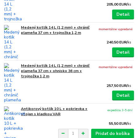
205,00 EUR
/
ks
Detail
Medený kotlík 14 L (1,2 mm) + chránič
momentálne vypredané
plameňa 37 cm + trojnožka 1,2 m
240,50 EUR
/
ks
Detail
Medený kotlík 14 L (1,2 mm) + chránič
momentálne vypredané
plameňa 37 cm + ohnisko 36 cm +
trojnožka 1,2 m
257,50 EUR
/
ks
Detail
Antikorový kotlík 10 L + pokrievka +
expedícia 3-5 dní
stojan s kladkou VAR
55,50 EUR
/
ks
Pridať do košíka