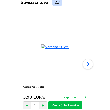
Súvisiaci tovar
23
Varecha 50 cm
Antikorová 
3,90 EUR
9,50 EU
expedícia 3-5 dní
/
ks
Pridať do košíka