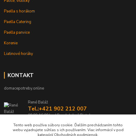
Palice, vidličky
Paella s horákom
Paella Catering
Paella panvice
Korenie
Liatinové horáky
KONTAKT
domacepotreby.online
René Baláž
Tel.:+421 902 212 007
09:00-16:00 hod Pondelok až Piatok
Tento web používa súbory cookie. Ďalším prechádzaním tohto
info@domacepotreby.online
webu vyjadrujete súhlas s ich používaním. Viac informácií v pod
kategórií Obchodných podmienok.