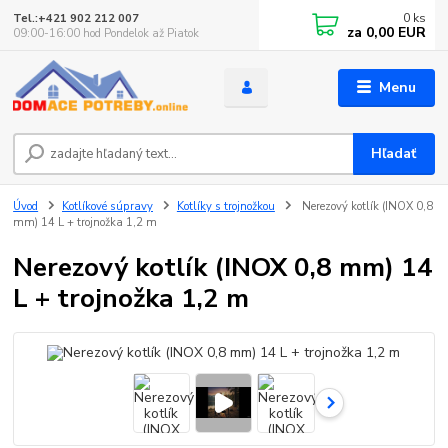
0
ks
Tel.:+421 902 212 007
za
0,00 EUR
09:00-16:00 hod Pondelok až Piatok
Menu
Hľadať
Úvod
Kotlíkové súpravy
Kotlíky s trojnožkou
Nerezový kotlík (INOX 0,8
mm) 14 L + trojnožka 1,2 m
Nerezový kotlík (INOX 0,8 mm) 14
L + trojnožka 1,2 m