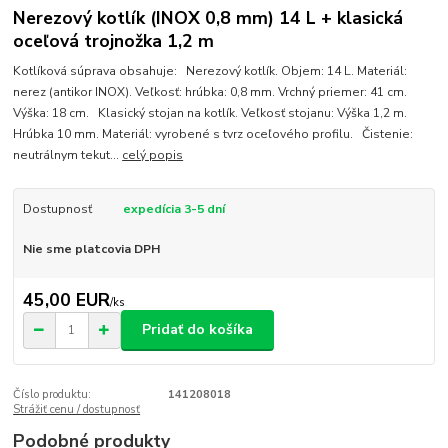
Nerezový kotlík (INOX 0,8 mm) 14 L + klasická
oceľová trojnožka 1,2 m
Kotlíková súprava obsahuje: Nerezový kotlík. Objem: 14 L. Materiál:
nerez (antikor INOX). Veľkosť: hrúbka: 0,8 mm. Vrchný priemer: 41 cm.
Výška: 18 cm. Klasický stojan na kotlík. Veľkosť stojanu: Výška 1,2 m.
Hrúbka 10 mm. Materiál: vyrobené s tvrz oceľového profilu. Čistenie:
neutrálnym tekut...
celý popis
Dostupnosť
expedícia 3-5 dní
Nie sme platcovia DPH
45,00 EUR
/
ks
Pridať do košíka
Číslo produktu:
141208018
Strážiť cenu / dostupnosť
Podobné produkty