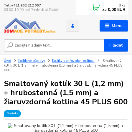
0
ks
Tel.:+421 902 212 007
za
0,00 EUR
09:00-16:00 hod Pondelok až Piatok
Menu
Hľadať
Úvod
Kotlíkové súpravy
Kotlíky s ohňovzdor. kotlinou
Smaltovaný
kotlík 30 L (1,2 mm) + hrubostenná (1,5 mm) a žiaruvzdorná kotlina 45 PLUS
600
Smaltovaný kotlík 30 L (1,2 mm)
+ hrubostenná (1,5 mm) a
žiaruvzdorná kotlina 45 PLUS 600
Novinka