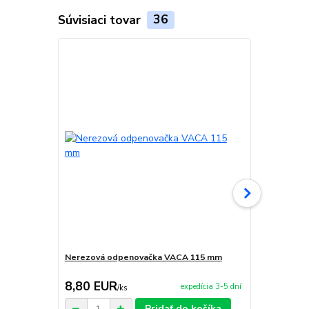
Súvisiaci tovar
36
Nerezová odpenovačka VACA 115 mm
Smaltovaná
8,80 EUR
6,50 EU
expedícia 3-5 dní
/
ks
Pridať do košíka