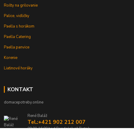
Rošty na grilovanie
Palice, vidličky
Paella s horákom
Paella Catering
Paella panvice
Korenie
Liatinové horáky
KONTAKT
domacepotreby.online
René Baláž
Tel.:+421 902 212 007
09:00-16:00 hod Pondelok až Piatok