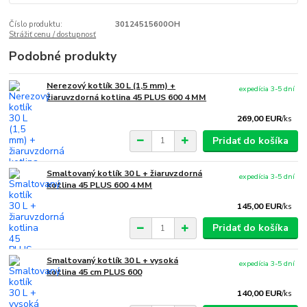
Číslo produktu:
30124515600OH
Strážiť cenu / dostupnosť
Podobné produkty
Nerezový kotlík 30 L (1,5 mm) +
expedícia 3-5 dní
žiaruvzdorná kotlina 45 PLUS 600 4 MM
269,00 EUR
/
ks
Pridať do košíka
Smaltovaný kotlík 30 L + žiaruvzdorná
expedícia 3-5 dní
kotlina 45 PLUS 600 4 MM
145,00 EUR
/
ks
Pridať do košíka
Smaltovaný kotlík 30 L + vysoká
expedícia 3-5 dní
kotlina 45 cm PLUS 600
140,00 EUR
/
ks