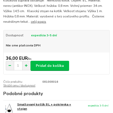
Kotlíková súprava obsahuje: Nerezový kotlík. Objem: 8 L. Materiál:
nerez (antikor INOX). Veľkosť: hrúbka: 0,8 mm. Vrchný priemer: 34 cm.
Výška: 14,5 cm. Klasický stojan na kotlík. Veľkosť stojanu: Výška 1 m.
Hrúbka 0,8 mm. Materiál: vyrobené s tvrz oceľového profilu. Čistenie:
neutrálnym tekut...
celý popis
Dostupnosť
expedícia 3-5 dní
Nie sme platcovia DPH
36,00 EUR
/
ks
Pridať do košíka
Číslo produktu:
081008016
Strážiť cenu / dostupnosť
Podobné produkty
Smaltovaný kotlík 8 L + pokrievka +
expedícia 3-5 dní
stojan