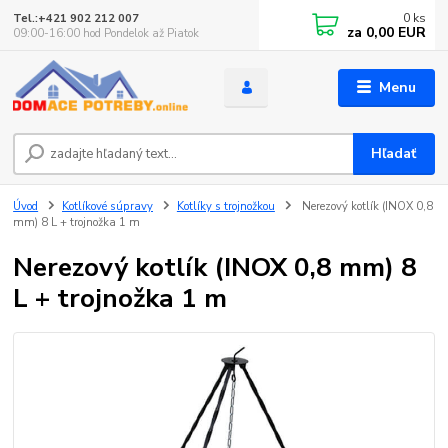
0
ks
Tel.:+421 902 212 007
za
0,00 EUR
09:00-16:00 hod Pondelok až Piatok
Menu
Hľadať
Úvod
Kotlíkové súpravy
Kotlíky s trojnožkou
Nerezový kotlík (INOX 0,8
mm) 8 L + trojnožka 1 m
Nerezový kotlík (INOX 0,8 mm) 8
L + trojnožka 1 m