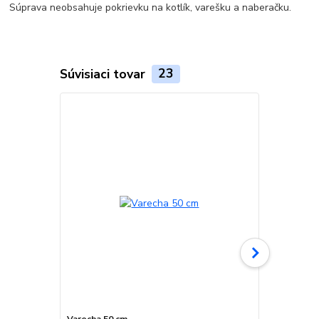
Súprava neobsahuje pokrievku na kotlík, varešku a naberačku.
Súvisiaci tovar
23
Varecha 50 cm
Antikorová 