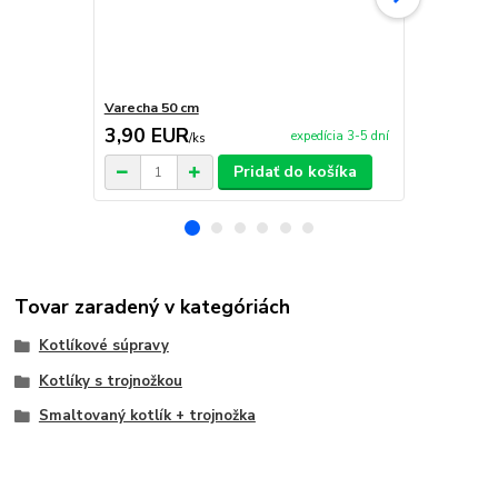
Varecha 50 cm
Servírovaci
3,90 EUR
59,90 E
expedícia 3-5 dní
/
ks
Pridať do košíka
Tovar zaradený v kategóriách
Kotlíkové súpravy
Kotlíky s trojnožkou
Smaltovaný kotlík + trojnožka