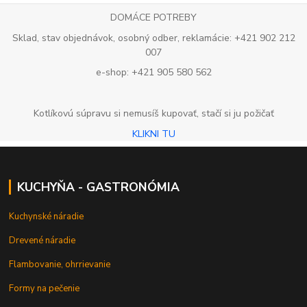
DOMÁCE POTREBY
Sklad, stav objednávok, osobný odber, reklamácie: +421 902 212
007
e-shop: +421 905 580 562
Kotlíkovú súpravu si nemusíš kupovať, stačí si ju požičať
KLIKNI TU
KUCHYŇA - GASTRONÓMIA
Kuchynské náradie
Drevené náradie
Flambovanie, ohrrievanie
Formy na pečenie