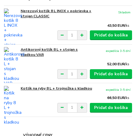
Nerezový kotlík 8 L INOX + pokrievka +
Skladom
stojan CLASSIC
43,50 EUR
/
ks
Pridať do košíka
Antikorový kotlík 8 L + stojan s
expedícia 3-5 dní
kladkou VAR
52,00 EUR
/
ks
Pridať do košíka
Kotlík na ryby 8 L + trojnožka s kladkou
expedícia 3-5 dní
66,50 EUR
/
ks
Pridať do košíka
VÝHODNÉ CENY