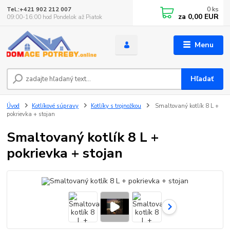
0
ks
Tel.:+421 902 212 007
za
0,00 EUR
09:00-16:00 hod Pondelok až Piatok
Menu
Hľadať
Úvod
Kotlíkové súpravy
Kotlíky s trojnožkou
Smaltovaný kotlík 8 L +
pokrievka + stojan
Smaltovaný kotlík 8 L +
pokrievka + stojan