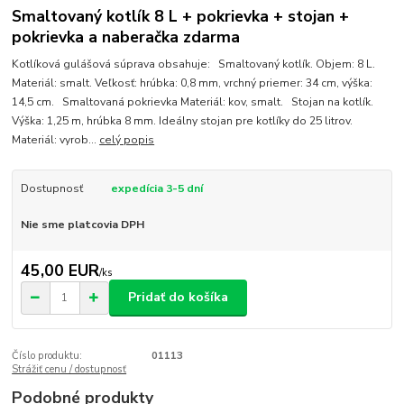
Smaltovaný kotlík 8 L + pokrievka + stojan +
pokrievka a naberačka zdarma
Kotlíková gulášová súprava obsahuje: Smaltovaný kotlík. Objem: 8 L.
Materiál: smalt. Veľkosť: hrúbka: 0,8 mm, vrchný priemer: 34 cm, výška:
14,5 cm. Smaltovaná pokrievka Materiál: kov, smalt. Stojan na kotlík.
Výška: 1,25 m, hrúbka 8 mm. Ideálny stojan pre kotlíky do 25 litrov.
Materiál: vyrob...
celý popis
Dostupnosť
expedícia 3-5 dní
Nie sme platcovia DPH
45,00 EUR
/
ks
Pridať do košíka
Číslo produktu:
01113
Strážiť cenu / dostupnosť
Podobné produkty