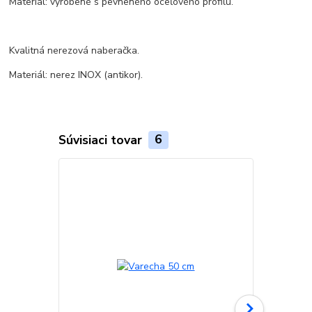
Materiál: vyrobené s pevneného oceľového profilu.
Kvalitná nerezová naberačka.
Materiál: nerez INOX (antikor).
Súvisiaci tovar
6
Akcia