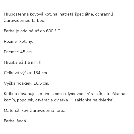
Hrubostenná kovová kotlina, natretá špeciálne, ochrannú
žiaruvzdornou farbou.
Farba je odolná až do 600 ° C.
Rozmer kotliny:
Priemer: 45 cm.
Hrúbka až 1,5 mm !!!
Celková výška: 134 cm.
Výška nožičiek: 16,5 cm.
Kotlina obsahuje: kotlinu, komín (dymovod): rúra, kĺb, strieška na
komín, popolník, otváracie dvierka (+ záklopka na dvierka).
Materiál: kov, žiaruvzdorná farba.
Farba: šedá.