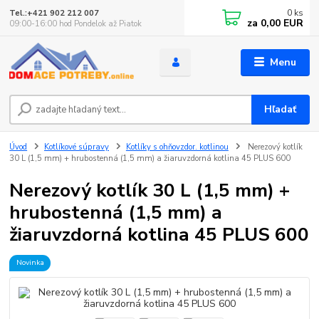
0
ks
Tel.:+421 902 212 007
za
0,00 EUR
09:00-16:00 hod Pondelok až Piatok
Menu
Hľadať
Úvod
Kotlíkové súpravy
Kotlíky s ohňovzdor. kotlinou
Nerezový kotlík
30 L (1,5 mm) + hrubostenná (1,5 mm) a žiaruvzdorná kotlina 45 PLUS 600
Nerezový kotlík 30 L (1,5 mm) +
hrubostenná (1,5 mm) a
žiaruvzdorná kotlina 45 PLUS 600
Novinka