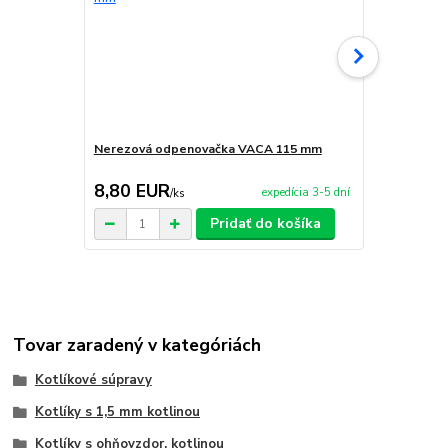
Nerezová odpenovačka VACA 115 mm
Smaltovaná
8,80 EUR
6,50 EU
expedícia 3-5 dní
/
ks
Pridať do košíka
Tovar zaradený v kategóriách
Kotlíkové súpravy
Kotlíky s 1,5 mm kotlinou
Kotlíky s ohňovzdor. kotlinou