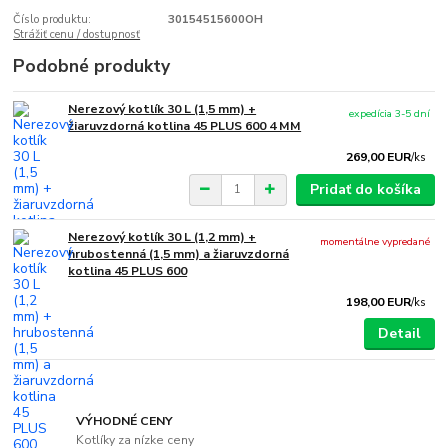
Číslo produktu:
30154515600OH
Strážiť cenu / dostupnosť
Podobné produkty
Nerezový kotlík 30 L (1,5 mm) +
expedícia 3-5 dní
žiaruvzdorná kotlina 45 PLUS 600 4 MM
269,00 EUR
/
ks
Pridať do košíka
Nerezový kotlík 30 L (1,2 mm) +
momentálne vypredané
hrubostenná (1,5 mm) a žiaruvzdorná
kotlina 45 PLUS 600
198,00 EUR
/
ks
Detail
VÝHODNÉ CENY
Kotlíky za nízke ceny