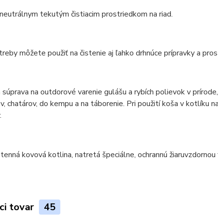
 neutrálnym tekutým čistiacim prostriedkom na riad.
reby môžete použiť na čistenie aj ľahko drhnúce prípravky a pros
 súprava na outdorové varenie gulášu a rybích polievok v prírod
v, chatárov, do kempu a na táborenie. Pri použití koša v kotlíku n
.
ci tovar
45