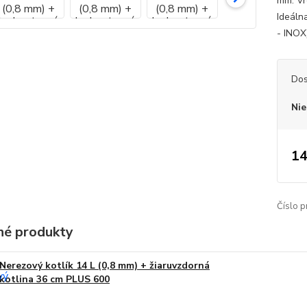
mm. Vr
Ideáln
- INOX)
Dos
Nie
14
Číslo p
é produkty
Nerezový kotlík 14 L (0,8 mm) + žiaruvzdorná
kotlina 36 cm PLUS 600