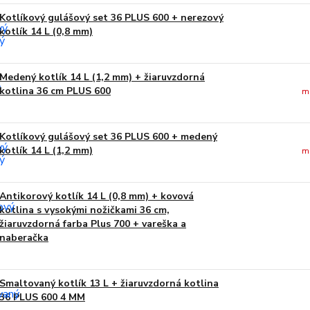
Kotlíkový gulášový set 36 PLUS 600 + nerezový
kotlík 14 L (0,8 mm)
Medený kotlík 14 L (1,2 mm) + žiaruvzdorná
kotlina 36 cm PLUS 600
m
Kotlíkový gulášový set 36 PLUS 600 + medený
kotlík 14 L (1,2 mm)
m
Antikorový kotlík 14 L (0,8 mm) + kovová
kotlina s vysokými nožičkami 36 cm,
žiaruvzdorná farba Plus 700 + vareška a
naberačka
Smaltovaný kotlík 13 L + žiaruvzdorná kotlina
36 PLUS 600 4 MM