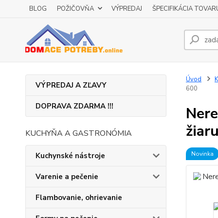
BLOG
POŽIČOVŇA
VÝPREDAJ
ŠPECIFIKÁCIA TOVAR
Úvod
K
VÝPREDAJ A ZĽAVY
600
DOPRAVA ZDARMA !!!
Nere
žiar
KUCHYŇA A GASTRONÓMIA
Novinka
Kuchynské nástroje
Varenie a pečenie
Flambovanie, ohrievanie