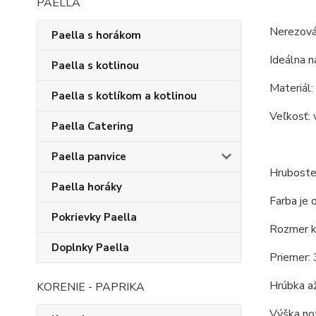
PAELLA
Nerezová
Paella s horákom
Ideálna na
Paella s kotlinou
Materiál:
Paella s kotlíkom a kotlinou
Veľkosť: 
Paella Catering
Paella panvice
Hrubosten
Paella horáky
Farba je 
Pokrievky Paella
Rozmer ko
Doplnky Paella
Priemer: 
Hrúbka až
KORENIE - PAPRIKA
Výška nož