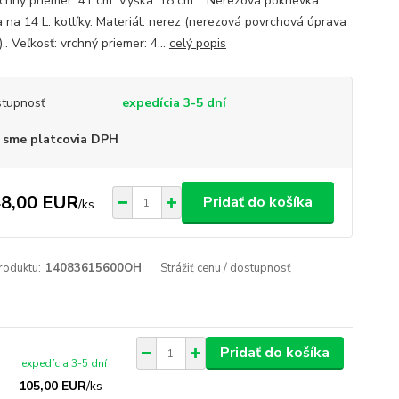
chný priemer: 41 cm. Výška: 18 cm. Nerezová pokrievka
a na 14 L. kotlíky. Materiál: nerez (nerezová povrchová úprava
.. Veľkosť: vrchný priemer: 4...
celý popis
tupnosť
expedícia 3-5 dní
 sme platcovia DPH
8,00 EUR
Pridať do košíka
/
ks
roduktu:
14083615600OH
Strážiť cenu / dostupnosť
Pridať do košíka
expedícia 3-5 dní
105,00 EUR
/
ks