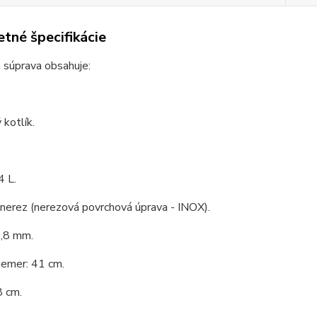
tné špecifikácie
 súprava obsahuje:
kotlík.
4 L.
 nerez (nerezová povrchová úprava - INOX).
0,8 mm.
iemer: 41 cm.
8 cm.