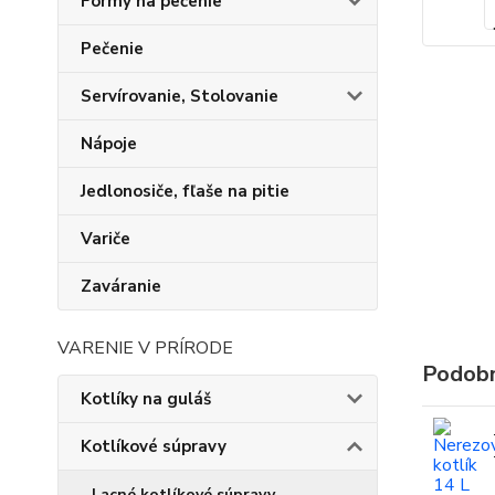
Formy na pečenie
Pečenie
Servírovanie, Stolovanie
Nápoje
Jedlonosiče, fľaše na pitie
Variče
Zaváranie
VARENIE V PRÍRODE
Podobn
Kotlíky na guláš
Kotlíkové súpravy
Lacné kotlíkové súpravy