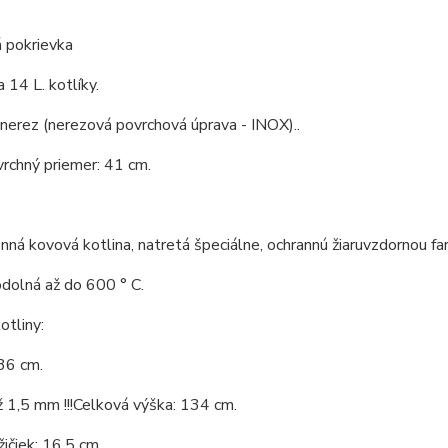
 pokrievka
 14 L. kotlíky.
 nerez (nerezová povrchová úprava - INOX)..
vrchný priemer: 41 cm.
ná kovová kotlina, natretá špeciálne, ochrannú žiaruvzdornou fa
odolná až do 600 ° C.
tliny:
36 cm.
 1,5 mm !!!Celková výška: 134 cm.
ičiek: 16,5 cm.