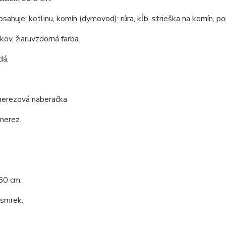
bsahuje: kotlinu, komín (dymovod): rúra, kĺb, strieška na komín, po
 kov, žiaruvzdorná farba.
dá.
 nerezová naberačka
 nerez.
50 cm.
 smrek.