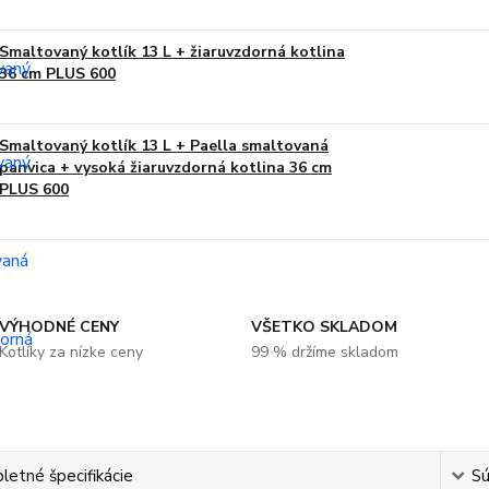
Smaltovaný kotlík 13 L + žiaruvzdorná kotlina
36 cm PLUS 600
Smaltovaný kotlík 13 L + Paella smaltovaná
panvica + vysoká žiaruvzdorná kotlina 36 cm
PLUS 600
VÝHODNÉ CENY
VŠETKO SKLADOM
Kotlíky za nízke ceny
99 % držíme skladom
etné špecifikácie
Sú