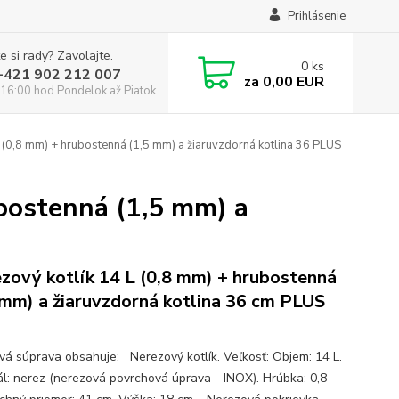
Prihlásenie
e si rady? Zavolajte.
0
ks
:+421 902 212 007
za
0,00 EUR
16:00 hod Pondelok až Piatok
 (0,8 mm) + hrubostenná (1,5 mm) a žiaruvzdorná kotlina 36 PLUS
bostenná (1,5 mm) a
zový kotlík 14 L (0,8 mm) + hrubostenná
 mm) a žiaruvzdorná kotlina 36 cm PLUS
ová súprava obsahuje: Nerezový kotlík. Veľkosť: Objem: 14 L.
ál: nerez (nerezová povrchová úprava - INOX). Hrúbka: 0,8