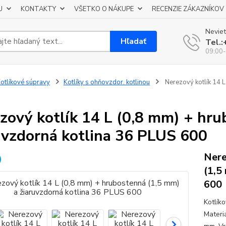
U
KONTAKTY
VŠETKO O NÁKUPE
RECENZIE ZÁKAZNÍKOV
Neviet
Hľadať
Tel.
09:00-
otlíkové súpravy
Kotlíky s ohňovzdor. kotlinou
Nerezový kotlík 14 L
zový kotlík 14 L (0,8 mm) + hru
uvzdorná kotlina 36 PLUS 600
Nere
(1,5
600
Kotlík
Materi