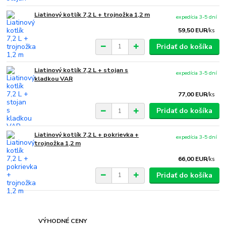
Liatinový kotlík 7,2 L + trojnožka 1,2 m
expedícia 3-5 dní
59,50 EUR
/
ks
Pridať do košíka
Liatinový kotlík 7,2 L + stojan s
expedícia 3-5 dní
kladkou VAR
77,00 EUR
/
ks
Pridať do košíka
Liatinový kotlík 7,2 L + pokrievka +
expedícia 3-5 dní
trojnožka 1,2 m
66,00 EUR
/
ks
Pridať do košíka
VÝHODNÉ CENY