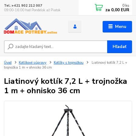
0
ks
Tel.:+421 902 212 007
za
0,00 EUR
09:00-16:00 hod Pondelok až Piatok
Menu
Hľadať
Úvod
Kotlíkové súpravy
Kotlíky s trojnožkou
Liatinový kotlík 7,2 L +
trojnožka 1 m + ohnisko 36 cm
Liatinový kotlík 7,2 L + trojnožka
1 m + ohnisko 36 cm