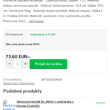
Kotlíková súprava obsahuje: Liatinový kotlík. Objem: 7,2 L. Materiál:
liatina, nerezová rukoväť. Veľkosť: Vrchný priemer: 32,5 cm. Výška: 15,5
cm. Hmotnosť: 5 kg. Klasický stojan na kotlík. Veľkosť stojanu: Výška 1
m. Hrúbka 0,8 mm. Materiál: vyrobené s tvrz oceľového profilu.
Prenosné ohnis...
celý popis
Dostupnosť
expedícia 3-5 dní
Nie sme platcovia DPH
73,60 EUR
/
ks
Pridať do košíka
Číslo produktu:
307232153610
Strážiť cenu / dostupnosť
Podobné produkty
Nerezový kotlík 8 L INOX + pokrievka +
Skladom
stojan CLASSIC