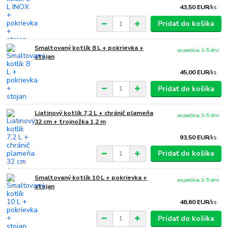
43,50 EUR
/
ks
Pridať do košíka
Smaltovaný kotlík 8 L + pokrievka +
expedícia 3-5 dní
stojan
45,00 EUR
/
ks
Pridať do košíka
Liatinový kotlík 7,2 L + chránič plameňa
expedícia 3-5 dní
32 cm + trojnožka 1,2 m
93,50 EUR
/
ks
Pridať do košíka
Smaltovaný kotlík 10 L + pokrievka +
expedícia 3-5 dní
stojan
48,60 EUR
/
ks
Pridať do košíka