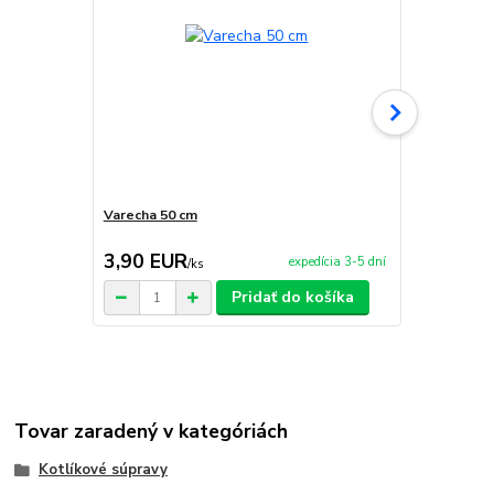
Varecha 50 cm
Servírovaci
3,90 EUR
59,90 E
expedícia 3-5 dní
/
ks
Pridať do košíka
Tovar zaradený v kategóriách
Kotlíkové súpravy