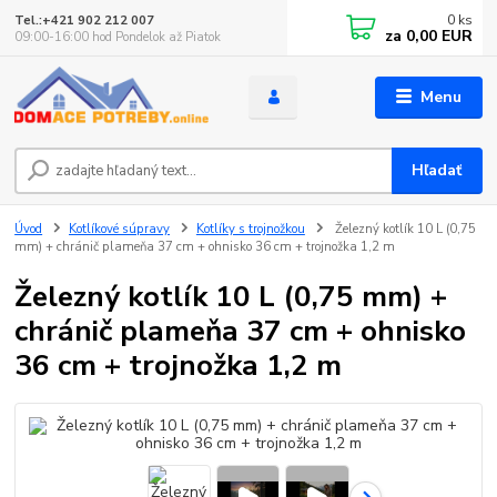
0
ks
Tel.:+421 902 212 007
za
0,00 EUR
09:00-16:00 hod Pondelok až Piatok
Menu
Hľadať
Úvod
Kotlíkové súpravy
Kotlíky s trojnožkou
Železný kotlík 10 L (0,75
mm) + chránič plameňa 37 cm + ohnisko 36 cm + trojnožka 1,2 m
Železný kotlík 10 L (0,75 mm) +
chránič plameňa 37 cm + ohnisko
36 cm + trojnožka 1,2 m