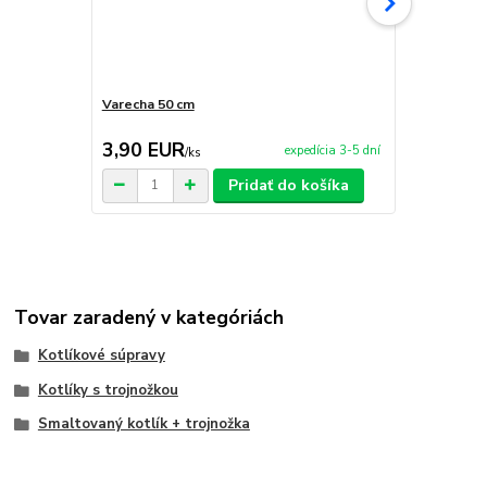
Varecha 50 cm
Servírovaci
3,90 EUR
59,90 E
expedícia 3-5 dní
/
ks
Pridať do košíka
Tovar zaradený v kategóriách
Kotlíkové súpravy
Kotlíky s trojnožkou
Smaltovaný kotlík + trojnožka