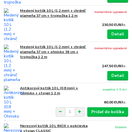
Medený kotlík 10 L (1,2 mm) + chránič
momentálne vypredané
plameňa 37 cm + trojnožka 1,2 m
230,50 EUR
/
ks
Detail
Medený kotlík 10 L (1,2 mm) + chránič
momentálne vypredané
plameňa 37 cm + ohnisko 36 cm +
trojnožka 1,2 m
247,50 EUR
/
ks
Detail
Antikorový kotlík 10 L (0,8 mm) +
expedícia 3-5 dní
Ohnisko + stojan 1,2 m
60,00 EUR
/
ks
Pridať do košíka
Nerezový kotlík 10 L INOX + pokrievka
Skladom
+ stojan CLASSIC