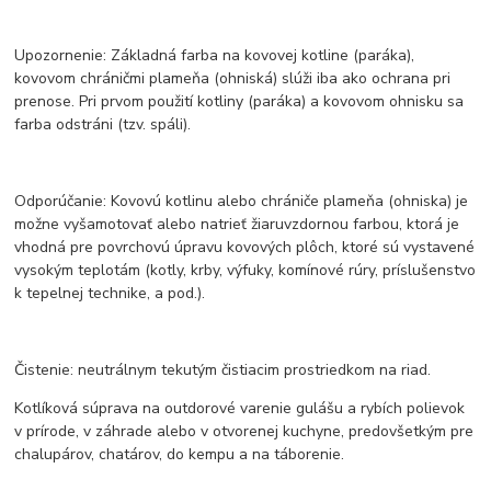
Upozornenie: Základná farba na kovovej kotline (paráka),
kovovom chráničmi plameňa (ohniská) slúži iba ako ochrana pri
prenose. Pri prvom použití kotliny (paráka) a kovovom ohnisku sa
farba odstráni (tzv. spáli).
Odporúčanie: Kovovú kotlinu alebo chrániče plameňa (ohniska) je
možne vyšamotovať alebo natrieť žiaruvzdornou farbou, ktorá je
vhodná pre povrchovú úpravu kovových plôch, ktoré sú vystavené
vysokým teplotám (kotly, krby, výfuky, komínové rúry, príslušenstvo
k tepelnej technike, a pod.).
Čistenie: neutrálnym tekutým čistiacim prostriedkom na riad.
Kotlíková súprava na outdorové varenie gulášu a rybích polievok
v prírode, v záhrade alebo v otvorenej kuchyne, predovšetkým pre
chalupárov, chatárov, do kempu a na táborenie.