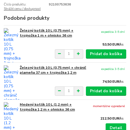
Číslo produktu:
92100753636
Strážiť cenu / dostupnosť
Podobné produkty
Železný kotlík 10 L (0,75 mm) +
expedícia 3-5 dní
trojnožka 1 m + ohnisko 36 cm
53,50 EUR
/
ks
Pridať do košíka
Železný kotlík 10 L (0,75 mm) + chránič
expedícia 3-5 dní
plameňa 37 cm + trojnožka 1,2 m
74,50 EUR
/
ks
Pridať do košíka
Medený kotlík 10 L (1,2 mm) +
momentálne vypredané
trojnožka 1,2 m + ohnisko 36 cm
212,50 EUR
/
ks
Detail