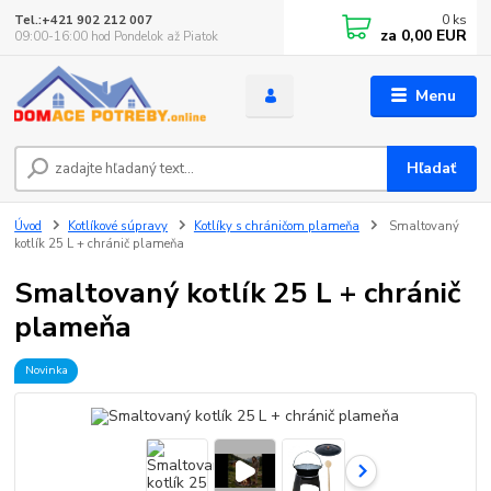
0
ks
Tel.:+421 902 212 007
za
0,00 EUR
09:00-16:00 hod Pondelok až Piatok
Menu
Hľadať
Úvod
Kotlíkové súpravy
Kotlíky s chráničom plameňa
Smaltovaný
kotlík 25 L + chránič plameňa
Smaltovaný kotlík 25 L + chránič
plameňa
Novinka