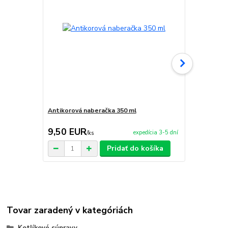
Antikorová naberačka 350 ml
Horák 7 kW 
príslušenst
9,50 EUR
65,00 E
expedícia 3-5 dní
/
ks
Pridať do košíka
Tovar zaradený v kategóriách