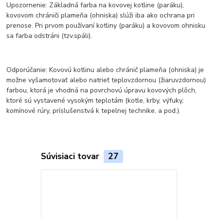
Upozornenie: Základná farba na kovovej kotline (paráku),
kovovom chrániči plameňa (ohniska) slúži iba ako ochrana pri
prenose. Pri prvom používaní kotliny (paráku) a kovovom ohnisku
sa farba odstráni (tzv.spáli).
Odporúčanie: Kovovú kotlinu alebo chránič plameňa (ohniska) je
možne vyšamotovať alebo natrieť teplovzdornou (žiaruvzdornou)
farbou, ktorá je vhodná na povrchovú úpravu kovových plôch,
ktoré sú vystavené vysokým teplotám (kotle, krby, výfuky,
komínové rúry, príslušenstvá k tepelnej technike, a pod.).
Súvisiaci tovar
27
TOP produkt
Akcia