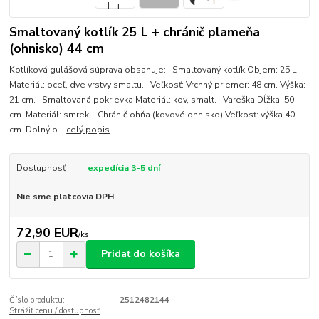
Smaltovaný kotlík 25 L + chránič plameňa
(ohnisko) 44 cm
Kotlíková gulášová súprava obsahuje: Smaltovaný kotlík Objem: 25 L.
Materiál: oceľ, dve vrstvy smaltu. Veľkosť: Vrchný priemer: 48 cm. Výška:
21 cm. Smaltovaná pokrievka Materiál: kov, smalt. Vareška Dĺžka: 50
cm. Materiál: smrek. Chránič ohňa (kovové ohnisko) Veľkosť: výška 40
cm. Dolný p...
celý popis
Dostupnosť
expedícia 3-5 dní
Nie sme platcovia DPH
72,90 EUR
/
ks
Pridať do košíka
Číslo produktu:
2512482144
Strážiť cenu / dostupnosť