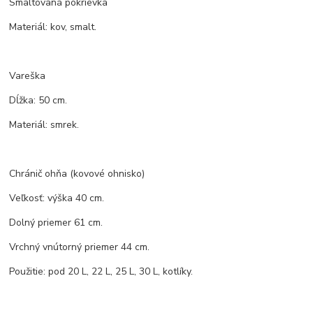
Smaltovaná pokrievka
Materiál: kov, smalt.
Vareška
Dĺžka: 50 cm.
Materiál: smrek.
Chránič ohňa (kovové ohnisko)
Veľkosť: výška 40 cm.
Dolný priemer 61 cm.
Vrchný vnútorný priemer 44 cm.
Použitie: pod 20 L, 22 L, 25 L, 30 L, kotlíky.