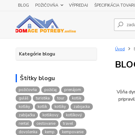
BLOG
POŽIČOVŇA
VÝPREDAJ
ŠPECIFIKÁCIA TOVAR
Úvod
Kategórie blogu
BLO
Štítky blogu
požičovňa
požičaj
prenájom
Vôňa dym
guláš
turistika
tour
kotlik
pripravi
kotliky
kotlík
kotlíky
zabijacka
zabíjačka
kotlikovy
kotlíkový
rental
cestovanie
travel
dovolenka
kemp
kempovanie