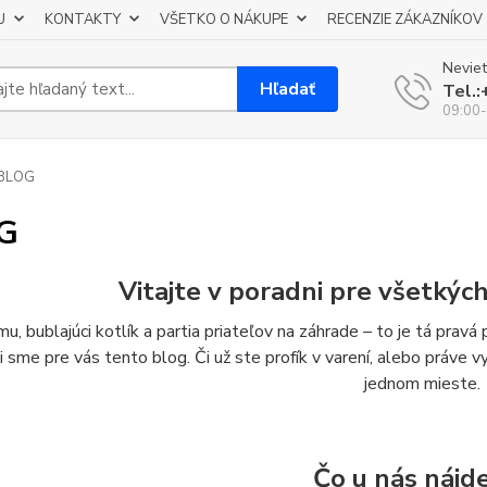
U
KONTAKTY
VŠETKO O NÁKUPE
RECENZIE ZÁKAZNÍKOV
Neviet
Hľadať
Tel.
09:00-
BLOG
G
Vitajte v poradni pre všetkýc
u, bublajúci kotlík a partia priateľov na záhrade – to je tá prav
li sme pre vás tento blog. Či už ste profík v varení, alebo práve 
jednom mieste.
Čo u nás nájd