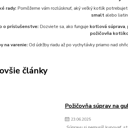
ké rady:
Pomôžeme vám rozlúsknuť, aký veľký kotlík potrebujete 
smalt
alebo liatin
 o príslušenstve:
Dozviete sa, ako funguje
kotlová súprava
,
požičovňa kotlík
y na varenie:
Od údržby riadu až po vychytávky priamo nad ohňom
ovšie články
Požičovňa súprav na gul
23
.
06
.
2025
„Súpravu si nemusíš kupovať, stač