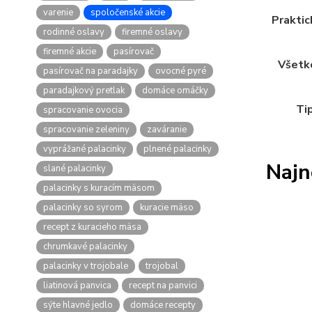
varenie
spoločenské akcie
Praktic
rodinné oslavy
firemné oslavy
firemné akcie
pasírovač
Všetko
pasírovač na paradajky
ovocné pyré
paradajkový pretlak
domáce omáčky
Tip
spracovanie ovocia
spracovanie zeleniny
zaváranie
vyprážané palacinky
plnené palacinky
Najn
slané palacinky
palacinky s kuracím mäsom
palacinky so syrom
kuracie mäso
recept z kuracieho mäsa
chrumkavé palacinky
palacinky v trojobale
trojobal
liatinová panvica
recept na panvici
sýte hlavné jedlo
domáce recepty