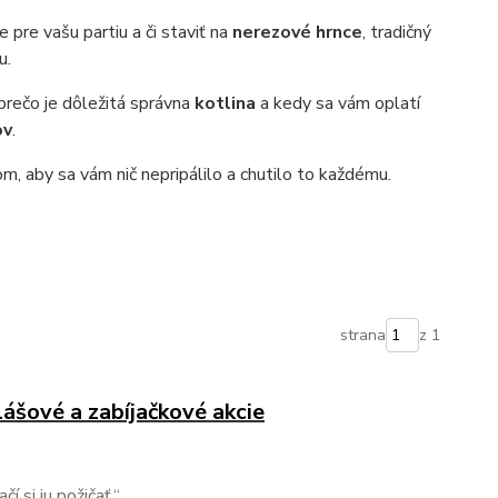
pre vašu partiu a či staviť na
nerezové hrnce
, tradičný
u.
 prečo je dôležitá správna
kotlina
a kedy sa vám oplatí
ov
.
, aby sa vám nič nepripálilo a chutilo to každému.
strana
z 1
ášové a zabíjačkové akcie
í si ju požičať.“