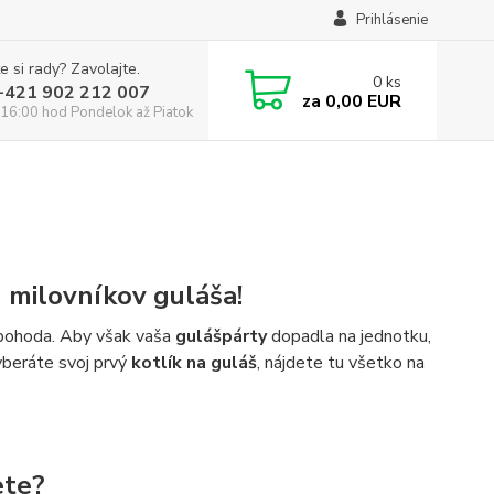
Prihlásenie
e si rady? Zavolajte.
0
ks
:+421 902 212 007
za
0,00 EUR
16:00 hod Pondelok až Piatok
h milovníkov guláša!
á pohoda. Aby však vaša
gulášpárty
dopadla na jednotku,
vyberáte svoj prvý
kotlík na guláš
, nájdete tu všetko na
ete?