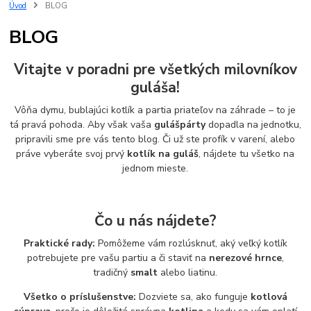
ovocné pyré
paradajkový pretlak
domáce omáčky
Úvod
BLOG
spracovanie ovocia
spracovanie zeleniny
zaváranie
BLOG
vyprážané palacinky
plnené palacinky
slané palacinky
palacinky s kuracím mäsom
palacinky so syrom
kuracie mäso
Vitajte v poradni pre všetkých milovníkov
recept z kuracieho mäsa
chrumkavé palacinky
palacinky v trojobale
guláša!
trojobal
liatinová panvica
recept na panvici
sýte hlavné jedlo
domáce recepty
obed
večera
Vôňa dymu, bublajúci kotlík a partia priateľov na záhrade – to je
tá pravá pohoda. Aby však vaša
gulášpárty
dopadla na jednotku,
pripravili sme pre vás tento blog. Či už ste profík v varení, alebo
práve vyberáte svoj prvý
kotlík na guláš
, nájdete tu všetko na
jednom mieste.
Čo u nás nájdete?
Praktické rady:
Pomôžeme vám rozlúsknuť, aký veľký kotlík
potrebujete pre vašu partiu a či staviť na
nerezové hrnce
,
tradičný
smalt
alebo liatinu.
Všetko o príslušenstve:
Dozviete sa, ako funguje
kotlová