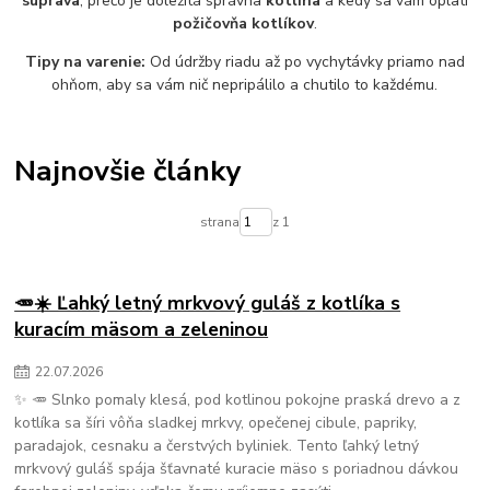
súprava
, prečo je dôležitá správna
kotlina
a kedy sa vám oplatí
požičovňa kotlíkov
.
Tipy na varenie:
Od údržby riadu až po vychytávky priamo nad
ohňom, aby sa vám nič nepripálilo a chutilo to každému.
Najnovšie články
strana
z 1
🥕☀️ Ľahký letný mrkvový guláš z kotlíka s
kuracím mäsom a zeleninou
22
.
07
.
2026
✨ 🥕 Slnko pomaly klesá, pod kotlinou pokojne praská drevo a z
kotlíka sa šíri vôňa sladkej mrkvy, opečenej cibule, papriky,
paradajok, cesnaku a čerstvých byliniek. Tento ľahký letný
mrkvový guláš spája šťavnaté kuracie mäso s poriadnou dávkou