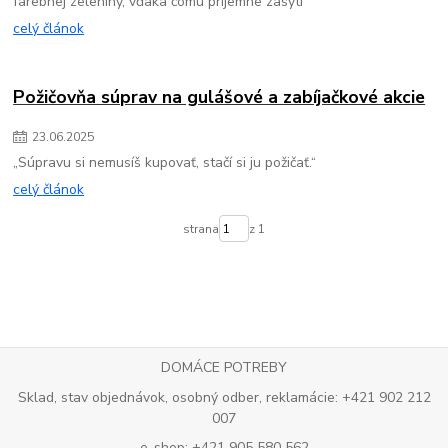
farebnej zeleniny, vďaka čomu príjemne zasýti
celý článok
Požičovňa súprav na gulášové a zabíjačkové akcie
23
.
06
.
2025
„Súpravu si nemusíš kupovať, stačí si ju požičať.“
celý článok
strana
z 1
DOMÁCE POTREBY
Sklad, stav objednávok, osobný odber, reklamácie: +421 902 212
007
e-shop: +421 905 580 562