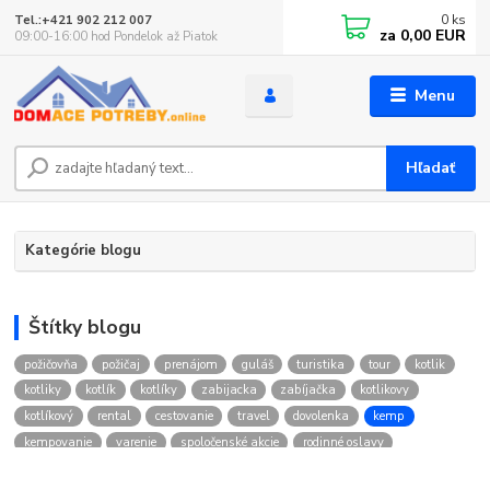
0
ks
Tel.:+421 902 212 007
za
0,00 EUR
09:00-16:00 hod Pondelok až Piatok
Menu
Hľadať
Kategórie blogu
Štítky blogu
požičovňa
požičaj
prenájom
guláš
turistika
tour
kotlik
kotliky
kotlík
kotlíky
zabijacka
zabíjačka
kotlikovy
kotlíkový
rental
cestovanie
travel
dovolenka
kemp
kempovanie
varenie
spoločenské akcie
rodinné oslavy
firemné oslavy
firemné akcie
pasírovač
pasírovač na paradajky