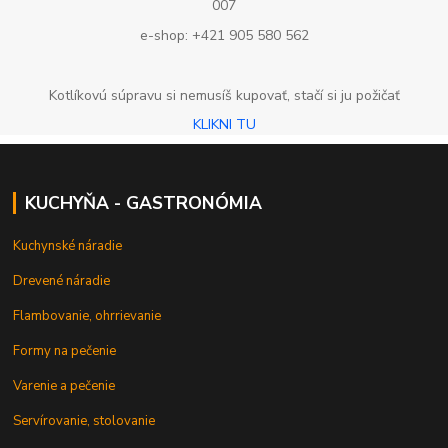
007
e-shop: +421 905 580 562
Kotlíkovú súpravu si nemusíš kupovať, stačí si ju požičať
KLIKNI TU
KUCHYŇA - GASTRONÓMIA
Kuchynské náradie
Drevené náradie
Flambovanie, ohrrievanie
Formy na pečenie
Varenie a pečenie
Servírovanie, stolovanie