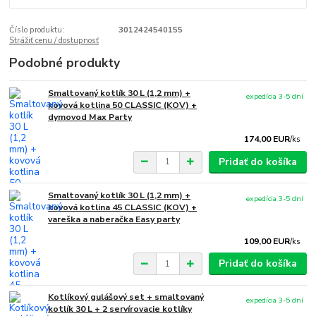
Číslo produktu:
3012424540155
Strážiť cenu / dostupnosť
Podobné produkty
Smaltovaný kotlík 30 L (1,2 mm) +
expedícia 3-5 dní
kovová kotlina 50 CLASSIC (KOV) +
dymovod Max Party
174,00 EUR
/
ks
Pridať do košíka
Smaltovaný kotlík 30 L (1,2 mm) +
expedícia 3-5 dní
kovová kotlina 45 CLASSIC (KOV) +
vareška a naberačka Easy party
109,00 EUR
/
ks
Pridať do košíka
Kotlíkový gulášový set + smaltovaný
expedícia 3-5 dní
kotlík 30 L + 2 servírovacie kotlíky