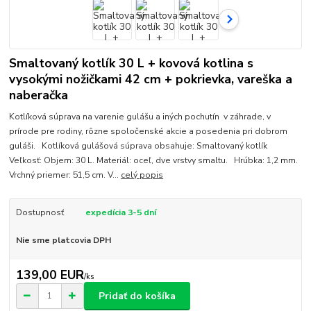
Smaltovaný kotlík 30 L + kovová kotlina s
vysokými nožičkami 42 cm + pokrievka, vareška a
naberačka
Kotlíková súprava na varenie gulášu a iných pochutín v záhrade, v
prírode pre rodiny, rôzne spoločenské akcie a posedenia pri dobrom
guláši. Kotlíková gulášová súprava obsahuje: Smaltovaný kotlík
Veľkosť: Objem: 30 L. Materiál: oceľ, dve vrstvy smaltu. Hrúbka: 1,2 mm.
Vrchný priemer: 51,5 cm. V...
celý popis
Dostupnosť
expedícia 3-5 dní
Nie sme platcovia DPH
139,00 EUR
/
ks
Pridať do košíka