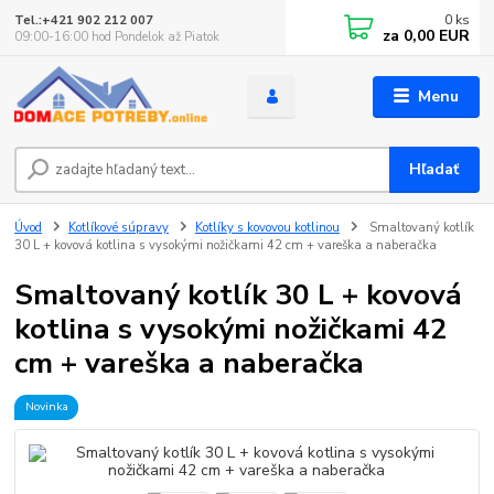
0
ks
Tel.:+421 902 212 007
za
0,00 EUR
09:00-16:00 hod Pondelok až Piatok
Menu
Hľadať
Úvod
Kotlíkové súpravy
Kotlíky s kovovou kotlinou
Smaltovaný kotlík
30 L + kovová kotlina s vysokými nožičkami 42 cm + vareška a naberačka
Smaltovaný kotlík 30 L + kovová
kotlina s vysokými nožičkami 42
cm + vareška a naberačka
Novinka