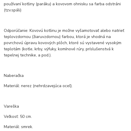
používaní kotliny (paráku) a kovovom ohnisku sa farba odstráni
(tzv.spáli)
Odporúčanie: Kovovú kotlinu je možne vyšamotovať alebo natrieť
teplovzdornou (žiaruvzdornou) farbou, ktorá je vhodná na
povrchovú úpravu kovových plôch, ktoré sú vystavené vysokým
teplotám (kotle, krby, výfuky, komínové rúry, príslušenstvá k
tepelnej technike, a pod.).
Naberačka
Materiál: nerez (nehrdzavejúca oceľ).
Vareška
Veľkosť: 50 cm.
Materiál: smrek.