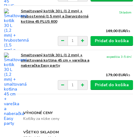
Smaltovaný kotlík 30 L (1,2 mm) +
Skladom
hrubostenná (1,5 mm) a žiaruvzdorná
kotlina 45 PLUS 600
169,00 EUR
/
ks
Pridať do košíka
Smaltovaný kotlík 30 L (1,2 mm) +
expedícia 3-5 dní
smaltovaná kotlina 45 cm + vareška a
naberačka Easy party
179,00 EUR
/
ks
Pridať do košíka
VÝHODNÉ CENY
Kotlíky za nízke ceny
VŠETKO SKLADOM