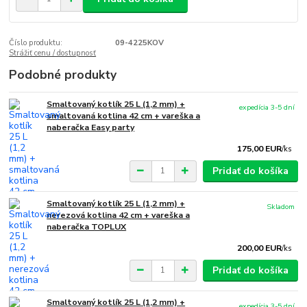
Číslo produktu:
09-4225KOV
Strážiť cenu / dostupnosť
Podobné produkty
Smaltovaný kotlík 25 L (1,2 mm) +
expedícia 3-5 dní
smaltovaná kotlina 42 cm + vareška a
naberačka Easy party
175,00 EUR
/
ks
Pridať do košíka
Smaltovaný kotlík 25 L (1,2 mm) +
Skladom
nerezová kotlina 42 cm + vareška a
naberačka TOPLUX
200,00 EUR
/
ks
Pridať do košíka
Smaltovaný kotlík 25 L (1,2 mm) +
expedícia 3-5 dní