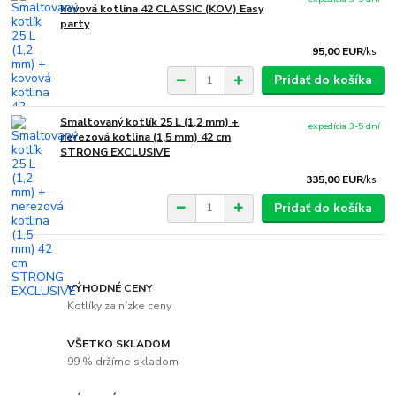
kovová kotlina 42 CLASSIC (KOV) Easy
party
95,00 EUR
/
ks
Pridať do košíka
Smaltovaný kotlík 25 L (1,2 mm) +
expedícia 3-5 dní
nerezová kotlina (1,5 mm) 42 cm
STRONG EXCLUSIVE
335,00 EUR
/
ks
Pridať do košíka
VÝHODNÉ CENY
Kotlíky za nízke ceny
VŠETKO SKLADOM
99 % držíme skladom