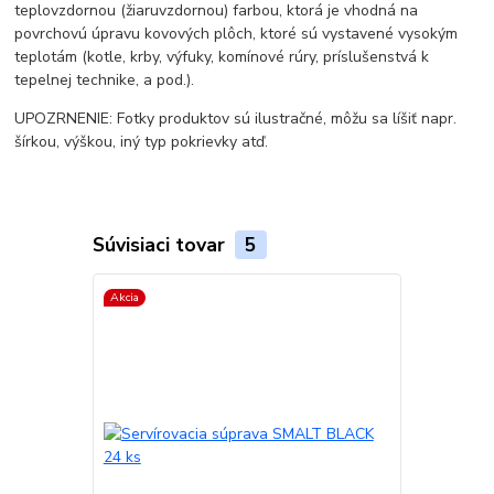
teplovzdornou (žiaruvzdornou) farbou, ktorá je vhodná na
povrchovú úpravu kovových plôch, ktoré sú vystavené vysokým
teplotám (kotle, krby, výfuky, komínové rúry, príslušenstvá k
tepelnej technike, a pod.).
UPOZRNENIE: Fotky produktov sú ilustračné, môžu sa líšiť napr.
šírkou, výškou, iný typ pokrievky atď.
Súvisiaci tovar
5
Akcia
TOP produkt
Akcia