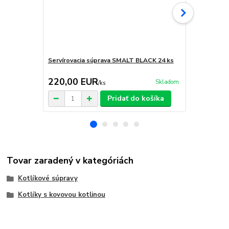
Servírovacia súprava SMALT BLACK 24 ks
Horák 7 kW 
príslušenst
220,00 EUR
65,00 E
Skladom
/
ks
Pridať do košíka
Tovar zaradený v kategóriách
Kotlíkové súpravy
Kotlíky s kovovou kotlinou