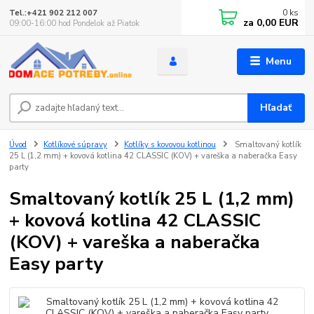
0
ks
Tel.:+421 902 212 007
za
0,00 EUR
09:00-16:00 hod Pondelok až Piatok
Menu
Hľadať
Úvod
Kotlíkové súpravy
Kotlíky s kovovou kotlinou
Smaltovaný kotlík
25 L (1,2 mm) + kovová kotlina 42 CLASSIC (KOV) + vareška a naberačka Easy
party
Smaltovaný kotlík 25 L (1,2 mm)
+ kovová kotlina 42 CLASSIC
(KOV) + vareška a naberačka
Easy party