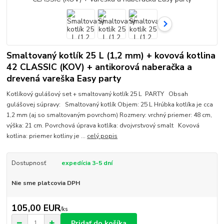
Smaltovaný kotlík 25 L (1,2 mm) + kovová kotlina
42 CLASSIC (KOV) + antikorová naberačka a
drevená vareška Easy party
Kotlíkový gulášový set + smaltovaný kotlík 25 L PARTY Obsah
gulášovej súpravy: Smaltovaný kotlík Objem: 25 L Hrúbka kotlíka je cca
1,2 mm (aj so smaltovaným povrchom) Rozmery: vrchný priemer: 48 cm,
výška: 21 cm. Povrchová úprava kotlíka: dvojvrstvový smalt Kovová
kotlina: priemer kotliny je ...
celý popis
Dostupnosť
expedícia 3-5 dní
Nie sme platcovia DPH
105,00 EUR
/
ks
Pridať do košíka