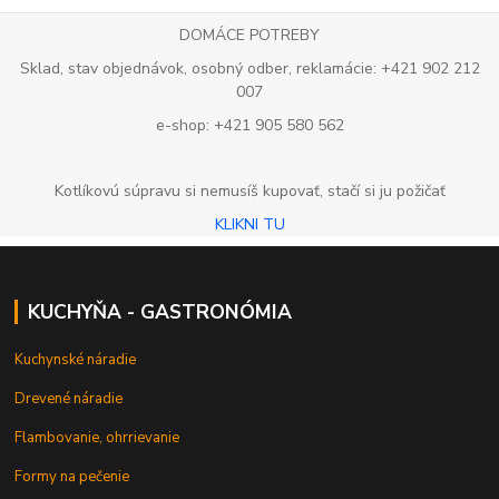
DOMÁCE POTREBY
Sklad, stav objednávok, osobný odber, reklamácie: +421 902 212
007
e-shop: +421 905 580 562
Kotlíkovú súpravu si nemusíš kupovať, stačí si ju požičať
KLIKNI TU
KUCHYŇA - GASTRONÓMIA
Kuchynské náradie
Drevené náradie
Flambovanie, ohrrievanie
Formy na pečenie