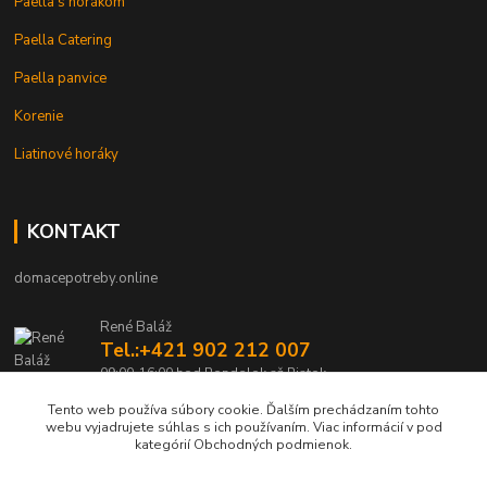
Paella s horákom
Paella Catering
Paella panvice
Korenie
Liatinové horáky
KONTAKT
domacepotreby.online
René Baláž
Tel.:+421 902 212 007
09:00-16:00 hod Pondelok až Piatok
Tento web používa súbory cookie. Ďalším prechádzaním tohto
info@domacepotreby.online
webu vyjadrujete súhlas s ich používaním. Viac informácií v pod
kategórií Obchodných podmienok.