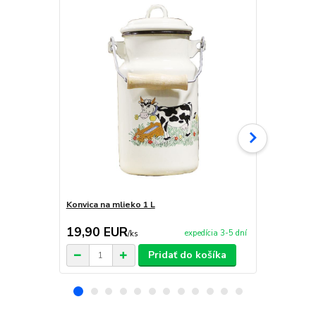
Konvica na mlieko 1 L
Smaltovaná 
19,90 EUR
49,90 E
expedícia 3-5 dní
/
ks
Pridať do košíka