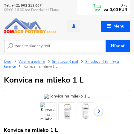
0
ks
Tel.:+421 902 212 007
za
0,00 EUR
09:00-16:00 hod Pondelok až Piatok
Menu
Hľadať
Úvod
Varenie a pečenie
Smaltovaný riad
Smaltované čajníky a
kanvice
Konvica na mlieko 1 L
Konvica na mlieko 1 L
Konvica na mlieko 1 L