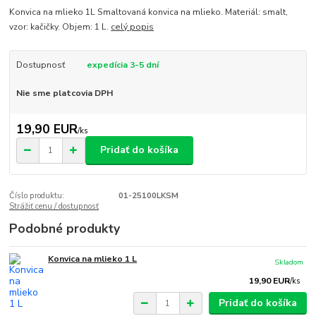
Konvica na mlieko 1L Smaltovaná konvica na mlieko. Materiál: smalt,
vzor: kačičky. Objem: 1 L.
celý popis
Dostupnosť
expedícia 3-5 dní
Nie sme platcovia DPH
19,90 EUR
/
ks
Pridať do košíka
Číslo produktu:
01-25100LKSM
Strážiť cenu / dostupnosť
Podobné produkty
Konvica na mlieko 1 L
Skladom
19,90 EUR
/
ks
Pridať do košíka