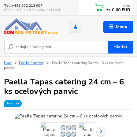
0
ks
Tel.:+421 902 212 007
za
0,00 EUR
09:00-16:00 hod Pondelok až Piatok
Menu
Hľadať
Úvod
Paella Catering
Paella Tapas catering 24 cm – 6 ks oceľových
panvic
Paella Tapas catering 24 cm – 6
ks oceľových panvic
Novinka