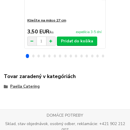
Kliešte na mäso 27 cm
Nože TRAM
3,50 EUR
29,00 E
expedícia 3-5 dní
/
ks
Pridať do košíka
Tovar zaradený v kategóriách
Paella Catering
DOMÁCE POTREBY
Sklad, stav objednávok, osobný odber, reklamácie: +421 902 212
007