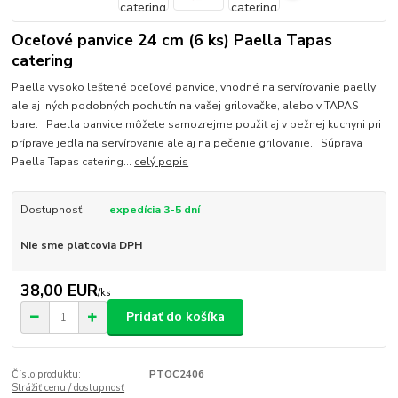
Oceľové panvice 24 cm (6 ks) Paella Tapas
catering
Paella vysoko leštené oceľové panvice, vhodné na servírovanie paelly
ale aj iných podobných pochutín na vašej grilovačke, alebo v TAPAS
bare. Paella panvice môžete samozrejme použiť aj v bežnej kuchyni pri
príprave jedla na servírovanie ale aj na pečenie grilovanie. Súprava
Paella Tapas catering...
celý popis
Dostupnosť
expedícia 3-5 dní
Nie sme platcovia DPH
38,00 EUR
/
ks
Pridať do košíka
Číslo produktu:
PTOC2406
Strážiť cenu / dostupnosť