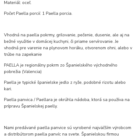
Materiál: oceľ.
Počet Paella porcií: 1 Paella porcia.
Vhodná na paella pokrmy, grilovanie, pečenie, dusenie, ale aj na
bežné využitie v domácej kuchyni, či priame servírovanie. Je
vhodná pre varenie na plynovom horáku, otvorenom ohni, alebo v
trúbe na zapekanie
PAELLA je regionálny pokrm zo Španielského východného
pobrežia (Valencia)
Paella je typické španielske jedlo z ryže, podobné rizotu alebo
kari.
Paella panvica / Paellara je okrúhla nádoba, ktorá sa používa na
prípravu Španielskej paelly.
Nami predávané paella panvice sú vyrobené najväčším výrobcom
a distribútorom paella panvíc na svete. Španielskou firmou