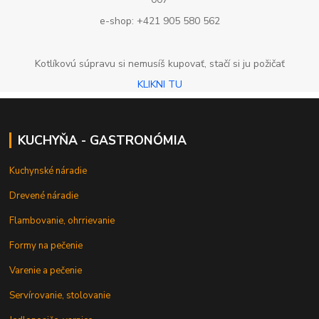
e-shop: +421 905 580 562
Kotlíkovú súpravu si nemusíš kupovať, stačí si ju požičať
KLIKNI TU
KUCHYŇA - GASTRONÓMIA
Kuchynské náradie
Drevené náradie
Flambovanie, ohrrievanie
Formy na pečenie
Varenie a pečenie
Servírovanie, stolovanie