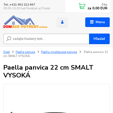
0
ks
Tel.:+421 902 212 007
za
0,00 EUR
09:00-16:00 hod Pondelok až Piatok
Menu
Hľadať
Úvod
Paella panvice
Paella smaltované panvice
Paella panvica 22
cm SMALT VYSOKÁ
Paella panvica 22 cm SMALT
VYSOKÁ