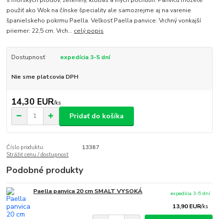
s morských plodov, zeleniny, klobás a iných pochutín. Panvicu môžete
použiť ako Wok na čínske špeciality ale samozrejme aj na varenie
španielskeho pokrmu Paella. Veľkosť Paella panvice: Vrchný vonkajší
priemer: 22,5 cm. Vrch...
celý popis
Dostupnosť
expedícia 3-5 dní
Nie sme platcovia DPH
14,30 EUR
/
ks
Pridať do košíka
Číslo produktu:
13367
Strážiť cenu / dostupnosť
Podobné produkty
Paella panvica 20 cm SMALT VYSOKÁ
expedícia 3-5 dní
13,90 EUR
/
ks