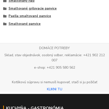
Smaltovaný riad
Smaltované grilovacie panvice
Paella smaltované panvice
Smaltované panvice
DOMÁCE POTREBY
Sklad, stav objednávok, osobný odber, reklamácie: +421 902 212
007
e-shop: +421 905 580 562
Kotlíkovú súpravu si nemusíš kupovať, stačí si ju požičať
KLIKNI TU
KUCHYŇA - GASTRONÓMIA