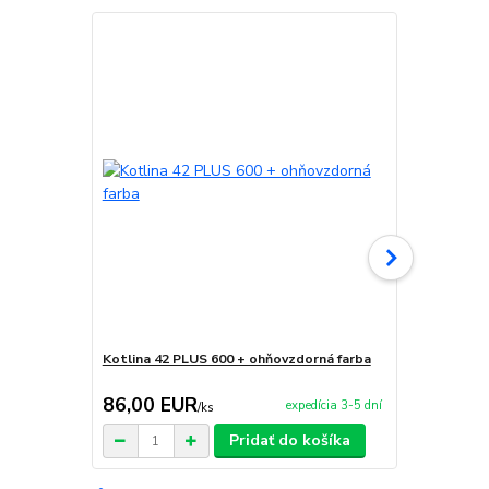
Kotlina 42 PLUS 600 + ohňovzdorná farba
Vidličky na 
86,00 EUR
6,90 EU
expedícia 3-5 dní
/
ks
Pridať do košíka