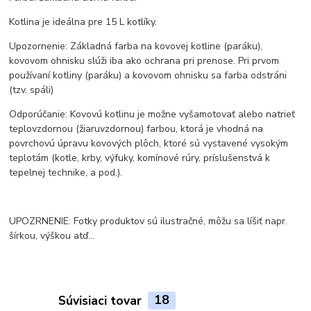
Kotlina je ideálna pre 15 L kotlíky.
Upozornenie: Základná farba na kovovej kotline (paráku),
kovovom ohnisku slúži iba ako ochrana pri prenose. Pri prvom
používaní kotliny (paráku) a kovovom ohnisku sa farba odstráni
(tzv. spáli)
Odporúčanie: Kovovú kotlinu je možne vyšamotovať alebo natrieť
teplovzdornou (žiaruvzdornou) farbou, ktorá je vhodná na
povrchovú úpravu kovových plôch, ktoré sú vystavené vysokým
teplotám (kotle, krby, výfuky, komínové rúry, príslušenstvá k
tepelnej technike, a pod.).
UPOZRNENIE: Fotky produktov sú ilustračné, môžu sa líšiť napr.
šírkou, výškou atď...
Súvisiaci tovar
18