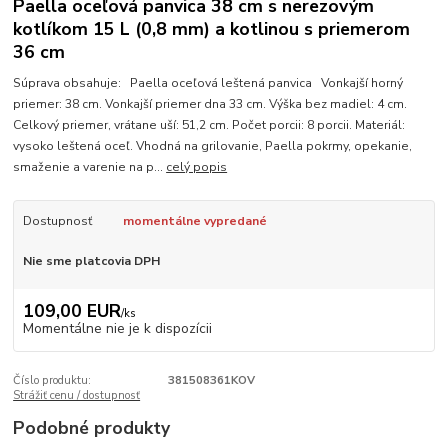
Paella oceľová panvica 38 cm s nerezovým
kotlíkom 15 L (0,8 mm) a kotlinou s priemerom
36 cm
Súprava obsahuje: Paella oceľová leštená panvica Vonkajší horný
priemer: 38 cm. Vonkajší priemer dna 33 cm. Výška bez madiel: 4 cm.
Celkový priemer, vrátane uší: 51,2 cm. Počet porcii: 8 porcii. Materiál:
vysoko leštená oceľ. Vhodná na grilovanie, Paella pokrmy, opekanie,
smaženie a varenie na p...
celý popis
Dostupnosť
momentálne vypredané
Nie sme platcovia DPH
109,00 EUR
/
ks
Momentálne nie je k dispozícii
Číslo produktu:
381508361KOV
Strážiť cenu / dostupnosť
Podobné produkty