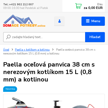
0
ks
Tel.:+421 902 212 007
za
0,00 EUR
09:00-16:00 hod Pondelok až Piatok
Menu
Hľadať
Úvod
Paella s kotlíkom a kotlinou
Paella oceľová panvica 38 cm s
nerezovým kotlíkom 15 L (0,8 mm) a kotlinou
Paella oceľová panvica 38 cm s
nerezovým kotlíkom 15 L (0,8
mm) a kotlinou
Novinka