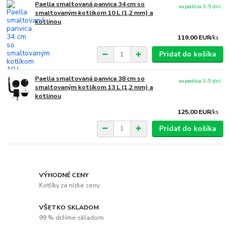
Paella smaltovaná panvica 34 cm so
expedícia 3-5 dní
smaltovaným kotlíkom 10 L (1,2 mm) a
kotlinou
119,00 EUR
/
ks
Pridať do košíka
Paella smaltovaná panvica 38 cm so
expedícia 3-5 dní
smaltovaným kotlíkom 13 L (1,2 mm) a
kotlinou
125,00 EUR
/
ks
Pridať do košíka
VÝHODNÉ CENY
Kotlíky za nízke ceny
VŠETKO SKLADOM
99 % držíme skladom