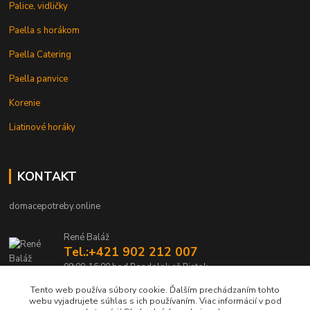
Palice, vidličky
Paella s horákom
Paella Catering
Paella panvice
Korenie
Liatinové horáky
KONTAKT
domacepotreby.online
René Baláž
Tel.:+421 902 212 007
09:00-16:00 hod Pondelok až Piatok
Tento web používa súbory cookie. Ďalším prechádzaním tohto
info@domacepotreby.online
webu vyjadrujete súhlas s ich používaním. Viac informácií v pod