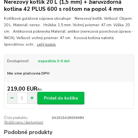
Nerezový kotlík 20 L (1,5 mm) + žiaruvzdorná
kotlina 42 PLUS 600 s roštom na popol 4 mm
Kotlíková gulášová súprava obsahuje: Nerezový kotlík. Veľkosť: Objem:
20 L. Materiál: nerez. Hrúbka: 1,5 mm. Vrchný priemer: 47 cm. Výška: 20
cm. Antikorová pokrievka Materiál: antikor (nerezová povrchová úprava -
INOX). Veľkosť: vrchný priemer: 47 cm. Kovová kotlina natretá
špeciálnou, ochr...
celý popis
Dostupnosť
expedícia 3-5 dní
Nie sme platcovia DPH
219,00 EUR
/
ks
Pridať do košíka
Číslo produktu:
042015426004MM
Strážiť cenu / dostupnosť
Podobné produkty