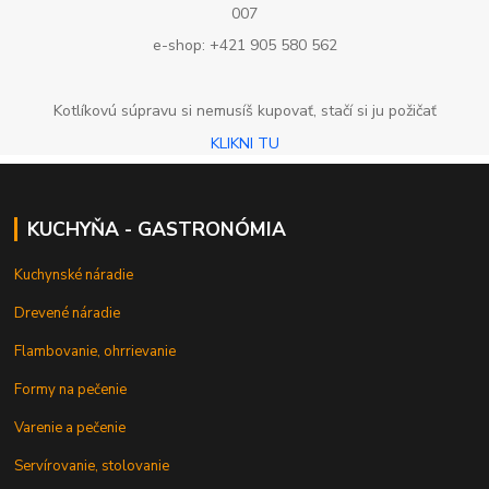
007
e-shop: +421 905 580 562
Kotlíkovú súpravu si nemusíš kupovať, stačí si ju požičať
KLIKNI TU
KUCHYŇA - GASTRONÓMIA
Kuchynské náradie
Drevené náradie
Flambovanie, ohrrievanie
Formy na pečenie
Varenie a pečenie
Servírovanie, stolovanie