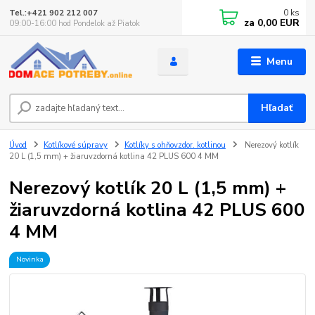
0
ks
Tel.:+421 902 212 007
za
0,00 EUR
09:00-16:00 hod Pondelok až Piatok
Menu
Hľadať
Úvod
Kotlíkové súpravy
Kotlíky s ohňovzdor. kotlinou
Nerezový kotlík
20 L (1,5 mm) + žiaruvzdorná kotlina 42 PLUS 600 4 MM
Nerezový kotlík 20 L (1,5 mm) +
žiaruvzdorná kotlina 42 PLUS 600
4 MM
Novinka