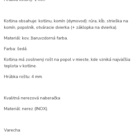
Kotlina obsahuje: kotlinu, komín (dymovod): rúra, kĺb, strieška na
komín, popolník, otváracie dvierka (+ záklopka na dvierka).
Materiál: kov, žiaruvzdorná farba.
Farba: šedá.
Kotlina má zosilnený rošt na popol v mieste, kde vzniká najväčšia
teplota v kotline.
Hrúbka roštu: 4 mm.
Kvalitná nerezová naberačka
Materiál: nerez (INOX).
Varecha