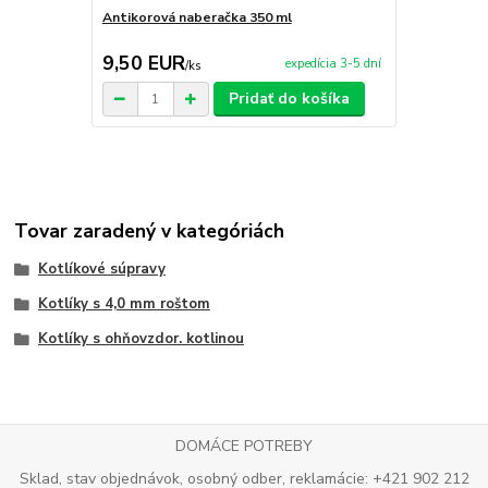
Antikorová naberačka 350 ml
Horák 7 kW 
príslušenst
9,50 EUR
65,00 E
expedícia 3-5 dní
/
ks
Pridať do košíka
Tovar zaradený v kategóriách
Kotlíkové súpravy
Kotlíky s 4,0 mm roštom
Kotlíky s ohňovzdor. kotlinou
DOMÁCE POTREBY
Sklad, stav objednávok, osobný odber, reklamácie: +421 902 212