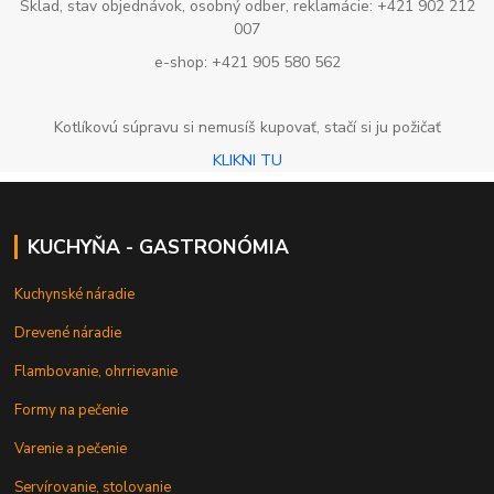
Sklad, stav objednávok, osobný odber, reklamácie: +421 902 212
007
e-shop: +421 905 580 562
Kotlíkovú súpravu si nemusíš kupovať, stačí si ju požičať
KLIKNI TU
KUCHYŇA - GASTRONÓMIA
Kuchynské náradie
Drevené náradie
Flambovanie, ohrrievanie
Formy na pečenie
Varenie a pečenie
Servírovanie, stolovanie