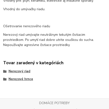
Vhodný pre: plyn, keramiku, elektrické aj indukčné sporáky.
Vhodný do umývačky riadu.
Ošetrovanie nerezového riadu
Nerezový riad umývajte neutrálnym tekutým čistiacim
prostriedkom. Po umytí riad dobre utrite osuškou do sucha.
Nepoužívajte agresívne čistiace prostriedky.
Tovar zaradený v kategóriách
Nerezový riad
Nerezové hrnce
DOMÁCE POTREBY