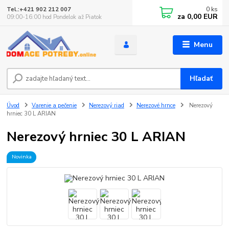
0
ks
Tel.:+421 902 212 007
za
0,00 EUR
09:00-16:00 hod Pondelok až Piatok
Menu
Hľadať
Úvod
Varenie a pečenie
Nerezový riad
Nerezové hrnce
Nerezový
hrniec 30 L ARIAN
Nerezový hrniec 30 L ARIAN
Novinka