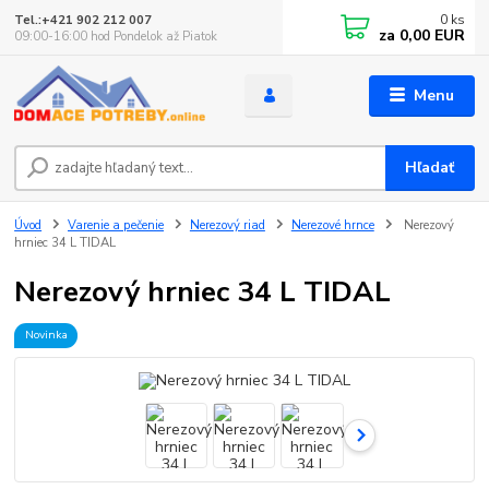
0
ks
Tel.:+421 902 212 007
za
0,00 EUR
09:00-16:00 hod Pondelok až Piatok
Menu
Hľadať
Úvod
Varenie a pečenie
Nerezový riad
Nerezové hrnce
Nerezový
hrniec 34 L TIDAL
Nerezový hrniec 34 L TIDAL
Novinka