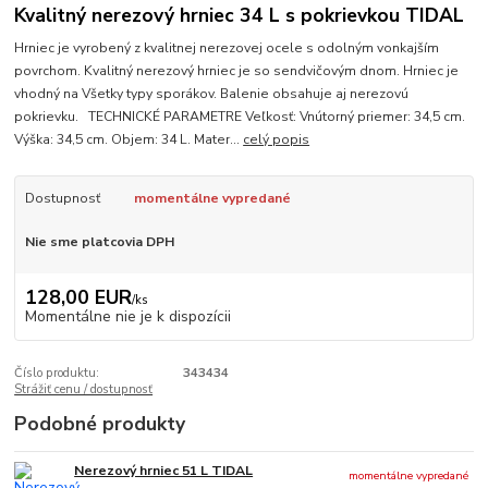
Kvalitný nerezový hrniec 34 L s pokrievkou TIDAL
Hrniec je vyrobený z kvalitnej nerezovej ocele s odolným vonkajším
povrchom. Kvalitný nerezový hrniec je so sendvičovým dnom. Hrniec je
vhodný na Všetky typy sporákov. Balenie obsahuje aj nerezovú
pokrievku. TECHNICKÉ PARAMETRE Veľkosť: Vnútorný priemer: 34,5 cm.
Výška: 34,5 cm. Objem: 34 L. Mater...
celý popis
Dostupnosť
momentálne vypredané
Nie sme platcovia DPH
128,00 EUR
/
ks
Momentálne nie je k dispozícii
Číslo produktu:
343434
Strážiť cenu / dostupnosť
Podobné produkty
Nerezový hrniec 51 L TIDAL
momentálne vypredané