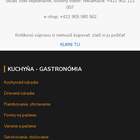
Sklad, stav objednávok, osobný odber, reklamácie: +421 902 212
007
e-shop: +421 905 580 562
Kotlíkovú súpravu si nemusíš kupovať, stačí si ju požičať
KLIKNI TU
KUCHYŇA - GASTRONÓMIA
Kuchynské náradie
Drevené náradie
Flambovanie, ohrrievanie
Formy na pečenie
Varenie a pečenie
Servírovanie, stolovanie