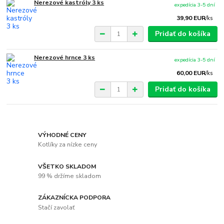
Nerezové kastróly 3 ks
expedícia 3-5 dní
39,90 EUR
/
ks
Pridať do košíka
Nerezové hrnce 3 ks
expedícia 3-5 dní
60,00 EUR
/
ks
Pridať do košíka
VÝHODNÉ CENY
Kotlíky za nízke ceny
VŠETKO SKLADOM
99 % držíme skladom
ZÁKAZNÍCKA PODPORA
Stačí zavolať