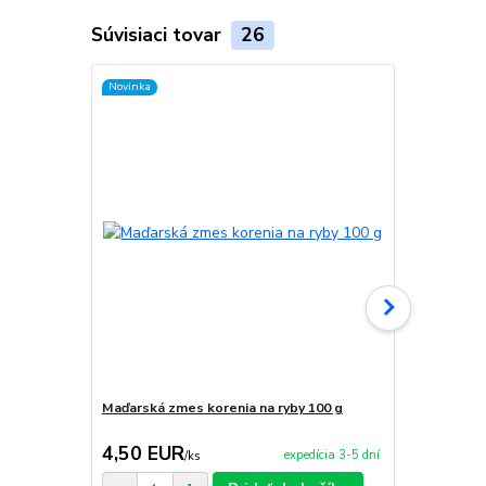
Súvisiaci tovar
26
Novinka
TOP produkt
Novinka
Maďarská zmes korenia na ryby 100 g
Maďarská zm
4,50 EUR
4,50 EU
expedícia 3-5 dní
/
ks