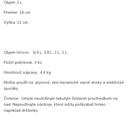
Objem 2 L.
Priemer: 16 cm.
Výška: 11 cm.
Objem hrncov: 6,5 L, 3,8 L, 2 L, 2 L.
Počet pokrievok: 3 ks.
Hmotnosť súpravy: 4,4 kg
Možno použiť na plynové, sklo keramické varné dosky a elektrické
sporáky.
Čistenie: Umyte neutrálnym tekutým čistiacim prostriedkom na
riad. Nepoužívajte nástroje, ktoré môžu poškrabať hrniec,
napríklad drôtenky.