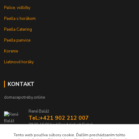
Palice, vidličky
Paella s horákom
Paella Catering
Paella panvice
Korenie
Liatinové horáky
KONTAKT
domacepotreby.online
René Baláž
Tel.:+421 902 212 007
09:00-16:00 hod Pondelok až Piatok
Tento web používa súbory cookie. Ďalším prechádzaním tohto
info@domacepotreby.online