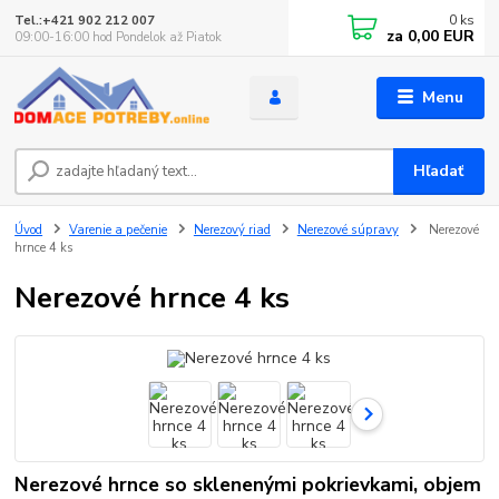
0
ks
Tel.:+421 902 212 007
za
0,00 EUR
09:00-16:00 hod Pondelok až Piatok
Menu
Hľadať
Úvod
Varenie a pečenie
Nerezový riad
Nerezové súpravy
Nerezové
hrnce 4 ks
Nerezové hrnce 4 ks
Nerezové hrnce so sklenenými pokrievkami, objem