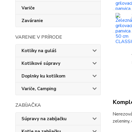
Variče
Zaváranie
VARENIE V PRÍRODE
Kotlíky na guláš
Kotlíkové súpravy
Doplnky ku kotlíkom
Variče, Camping
Komple
ZABÍJAČKA
Nerezová 
Súpravy na zabíjačku
zeleniny, 
Kotle na zabíjačku