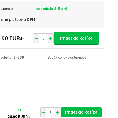
tupnosť
expedícia 3-5 dní
 sme platcovia DPH
,90 EUR
Pridať do košíka
/
ks
roduktu:
14238
Strážiť cenu / dostupnosť
Skladom
Pridať do košíka
28,90 EUR
/
ks