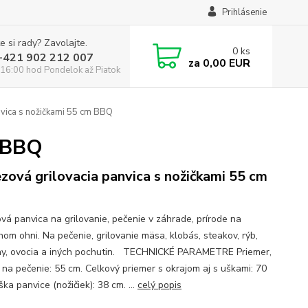
Prihlásenie
e si rady? Zavolajte.
0
ks
:+421 902 212 007
za
0,00 EUR
16:00 hod Pondelok až Piatok
vica s nožičkami 55 cm BBQ
m BBQ
zová grilovacia panvica s nožičkami 55 cm
vá panvica na grilovanie, pečenie v záhrade, prírode na
nom ohni. Na pečenie, grilovanie mäsa, klobás, steakov, rýb,
ny, ovocia a iných pochutin. TECHNICKÉ PARAMETRE Priemer,
 na pečenie: 55 cm. Celkový priemer s okrajom aj s uškami: 70
ka panvice (nožičiek): 38 cm. ...
celý popis