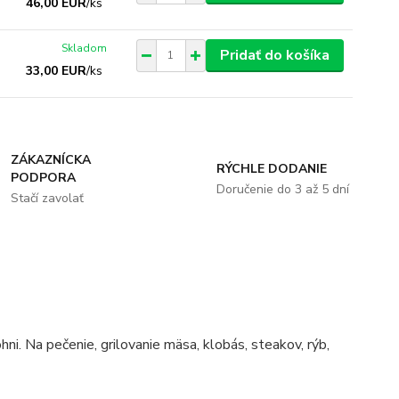
46,00 EUR
/
ks
Skladom
Pridať do košíka
33,00 EUR
/
ks
ZÁKAZNÍCKA
RÝCHLE DODANIE
PODPORA
Doručenie do 3 až 5 dní
Stačí zavolať
ni. Na pečenie, grilovanie mäsa, klobás, steakov, rýb,