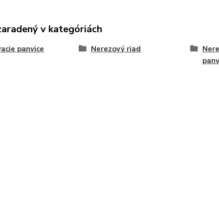
zaradený v kategóriách
vacie panvice
Nerezový riad
Nere
panv