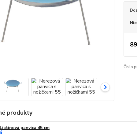
Dos
Nie
89
Číslo p
é produkty
Liatinová panvica 45 cm