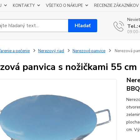
U
KONTAKTY
VŠETKO O NÁKUPE
RECENZIE ZÁKAZNÍKOV
Neviet
Hľadať
Tel.
09:00-
arenie a pečenie
Nerezový riad
Nerezové panvice
Nerezová pan
zová panvica s nožičkami 55 c
Nere
BBQ
Nerezo
otvore
zeleni
plocha
cm. Výš