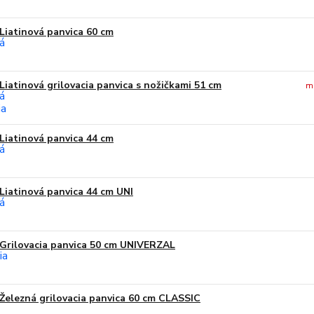
Liatinová panvica 60 cm
Liatinová grilovacia panvica s nožičkami 51 cm
m
Liatinová panvica 44 cm
Liatinová panvica 44 cm UNI
Grilovacia panvica 50 cm UNIVERZAL
Železná grilovacia panvica 60 cm CLASSIC