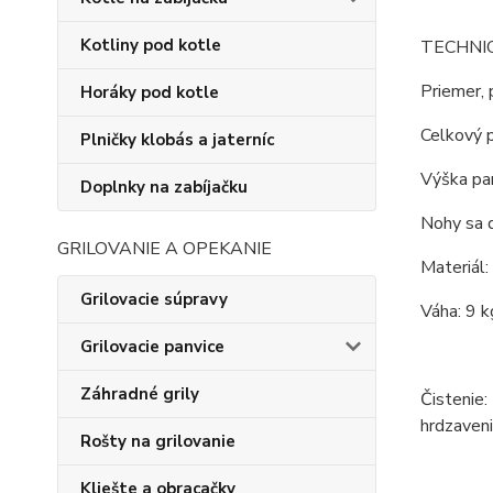
Kotliny pod kotle
TECHNI
Priemer, 
Horáky pod kotle
Celkový p
Plničky klobás a jaterníc
Výška pan
Doplnky na zabíjačku
Nohy sa d
GRILOVANIE A OPEKANIE
Materiál:
Grilovacie súpravy
Váha: 9 k
Grilovacie panvice
Záhradné grily
Čistenie:
hrdzaveni
Rošty na grilovanie
Kliešte a obracačky