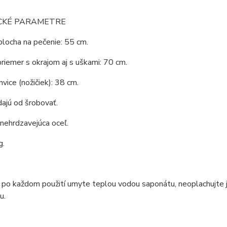
CKÉ PARAMETRE
plocha na pečenie: 55 cm.
riemer s okrajom aj s uškami: 70 cm.
vice (nožičiek): 38 cm.
ajú od šrobovať.
 nehrdzavejúca oceľ.
g.
 po každom použití umyte teplou vodou saponátu, neoplachujte ju,
u.