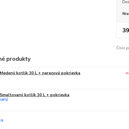
Dos
Nie
39
Číslo p
é produkty
Medený kotlík 30 L + nerezová pokrievka
m
Smaltovaný kotlík 30 L + pokrievka