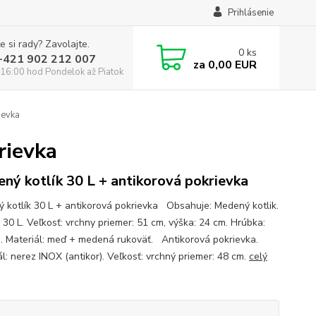
Prihlásenie
e si rady? Zavolajte.
0
ks
:+421 902 212 007
za
0,00 EUR
16:00 hod Pondelok až Piatok
ievka
rievka
ný kotlík 30 L + antikorová pokrievka
 kotlík 30 L + antikorová pokrievka Obsahuje: Medený kotlik.
 30 L. Veľkosť: vrchny priemer: 51 cm, výška: 24 cm. Hrúbka:
. Materiál: meď + medená rukoväť. Antikorová pokrievka.
ál: nerez INOX (antikor). Veľkosť: vrchný priemer: 48 cm.
celý