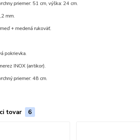
vrchny priemer: 51 cm, výška: 24 cm.
1,2 mm.
: meď + medená rukoväť.
á pokrievka.
 nerez INOX (antikor).
vrchný priemer: 48 cm.
ci tovar
6