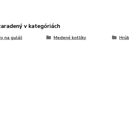
zaradený v kategóriách
ky na guláš
Medené kotlíky
Hrúb