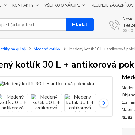
U
KONTAKTY
VŠETKO O NÁKUPE
RECENZIE ZÁKAZNÍKOV
Neviet
Hľadať
Tel.
09:00-
otlíky na guláš
Medené kotlíky
Medený kotlík 30 L + antikorová pokr
ný kotlík 30 L + antikorová pok
Mede
Medený
Objem:
1,2 mm
Materi
popis