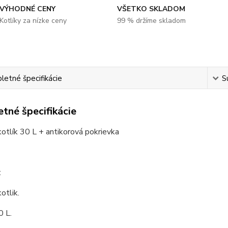
VÝHODNÉ CENY
VŠETKO SKLADOM
Kotlíky za nízke ceny
99 % držíme skladom
etné špecifikácie
S
tné špecifikácie
tlík 30 L + antikorová pokrievka
:
otlik.
0 L.