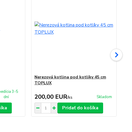
Nerezová kotlina pod kotlíky 45 cm
Ho
TOPLUX
pr
edícia 3-5
200,00 EUR
6
dní
Skladom
/
ks
šíka
Pridať do košíka