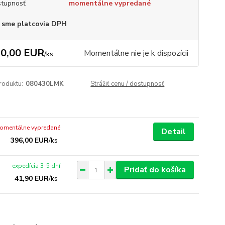
tupnosť
momentálne vypredané
 sme platcovia DPH
0,00 EUR
Momentálne nie je k dispozícii
/
ks
roduktu:
080430LMK
Strážiť cenu / dostupnosť
omentálne vypredané
Detail
396,00 EUR
/
ks
expedícia 3-5 dní
Pridať do košíka
41,90 EUR
/
ks