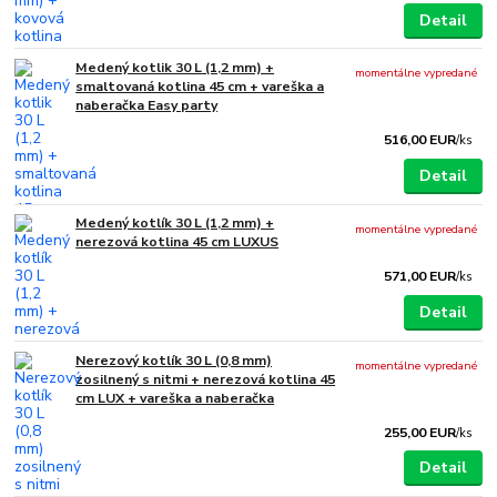
Detail
Medený kotlik 30 L (1,2 mm) +
momentálne vypredané
smaltovaná kotlina 45 cm + vareška a
naberačka Easy party
516,00 EUR
/
ks
Detail
Medený kotlík 30 L (1,2 mm) +
momentálne vypredané
nerezová kotlina 45 cm LUXUS
571,00 EUR
/
ks
Detail
Nerezový kotlík 30 L (0,8 mm)
momentálne vypredané
zosilnený s nitmi + nerezová kotlina 45
cm LUX + vareška a naberačka
255,00 EUR
/
ks
Detail