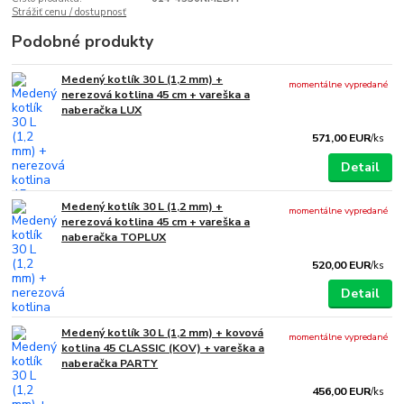
Strážiť cenu / dostupnosť
Podobné produkty
Medený kotlík 30 L (1,2 mm) +
momentálne vypredané
nerezová kotlina 45 cm + vareška a
naberačka LUX
571,00 EUR
/
ks
Detail
Medený kotlík 30 L (1,2 mm) +
momentálne vypredané
nerezová kotlina 45 cm + vareška a
naberačka TOPLUX
520,00 EUR
/
ks
Detail
Medený kotlík 30 L (1,2 mm) + kovová
momentálne vypredané
kotlina 45 CLASSIC (KOV) + vareška a
naberačka PARTY
456,00 EUR
/
ks