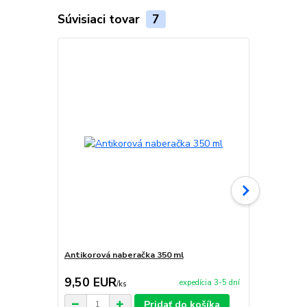
Súvisiaci tovar
7
Akcia
Antikorová naberačka 350 ml
Servírovaci
9,50 EUR
650,00 
expedícia 3-5 dní
/
ks
Pridať do košíka