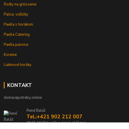
Rošty na grilovanie
Palice, vidličky
Paella s horákom
Paella Catering
Paella panvice
Korenie
Liatinové horáky
KONTAKT
domacepotreby.online
René Baláž
Tel.:+421 902 212 007
09:00-16:00 hod Pondelok až Piatok