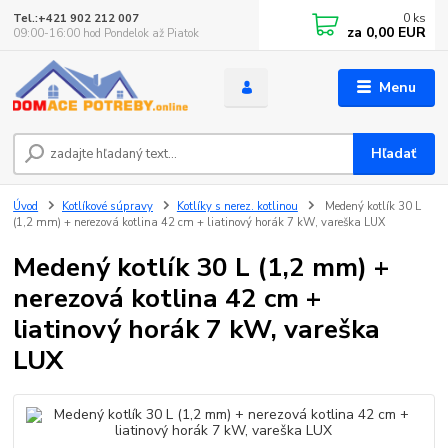
0
ks
Tel.:+421 902 212 007
za
0,00 EUR
09:00-16:00 hod Pondelok až Piatok
Menu
Hľadať
Úvod
Kotlíkové súpravy
Kotlíky s nerez. kotlinou
Medený kotlík 30 L
(1,2 mm) + nerezová kotlina 42 cm + liatinový horák 7 kW, vareška LUX
Medený kotlík 30 L (1,2 mm) +
nerezová kotlina 42 cm +
liatinový horák 7 kW, vareška
LUX