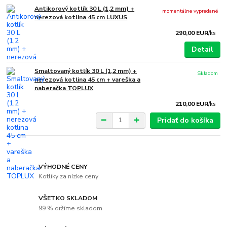
Antikorový kotlík 30 L (1,2 mm) +
momentálne vypredané
nerezová kotlina 45 cm LUXUS
290,00 EUR
/
ks
Detail
Smaltovaný kotlík 30 L (1,2 mm) +
Skladom
nerezová kotlina 45 cm + vareška a
naberačka TOPLUX
210,00 EUR
/
ks
Pridať do košíka
VÝHODNÉ CENY
Kotlíky za nízke ceny
VŠETKO SKLADOM
99 % držíme skladom