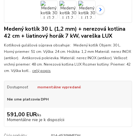
Medený kotlík 30 L (1,2 mm) + nerezová kotlina
42 cm + liatinový horák 7 kW, vareška LUX
Kotlíková gulášová súprava obsahuje: Medený kotlík Objem: 30 L.
Horný priemer: 51 cm. Výška: 24 cm. Hrúbka: 1,2 mm Materiál: nerez INOX
(antikor). Antikorová pokrievka. Materiál: nerez INOX (antikor). Veľkosť:
vrchný priemer: 48 cm. Nerezová kotlina LUX Rozmer kotliny: Priemer: 42
cm. Výška kotl...
celý popis
Dostupnosť
momentálne vypredané
Nie sme platcovia DPH
591,00 EUR
/
ks
Momentálne nie je k dispozícii
Číslo produktu:
014-4530NMEDH