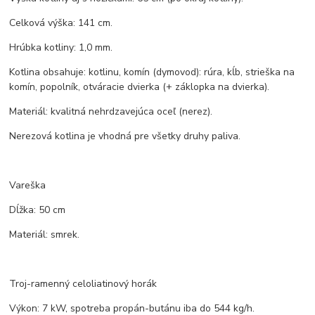
Celková výška: 141 cm.
Hrúbka kotliny: 1,0 mm.
Kotlina obsahuje: kotlinu, komín (dymovod): rúra, kĺb, strieška na
komín, popolník, otváracie dvierka (+ záklopka na dvierka).
Materiál: kvalitná nehrdzavejúca oceľ (nerez).
Nerezová kotlina je vhodná pre všetky druhy paliva.
Vareška
Dĺžka: 50 cm
Materiál: smrek.
Troj-ramenný celoliatinový horák
Výkon: 7 kW, spotreba propán-butánu iba do 544 kg/h.