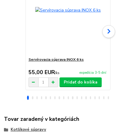
Servírovacia súprava INOX 6 ks
Servírovaci
55,00 EUR
59,90 E
expedícia 3-5 dní
/
ks
Pridať do košíka
Tovar zaradený v kategóriách
Kotlíkové súpravy