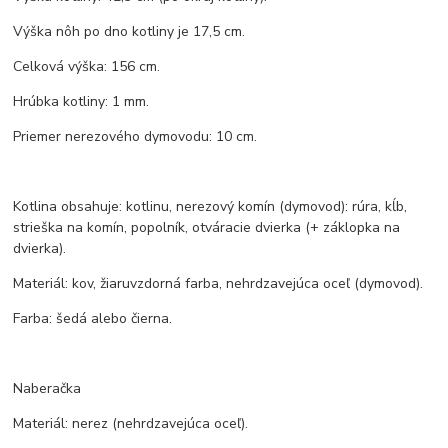
Výška nôh po dno kotliny je 17,5 cm.
Celková výška: 156 cm.
Hrúbka kotliny: 1 mm.
Priemer nerezového dymovodu: 10 cm.
Kotlina obsahuje: kotlinu, nerezový komín (dymovod): rúra, kĺb,
strieška na komín, popolník, otváracie dvierka (+ záklopka na
dvierka).
Materiál: kov, žiaruvzdorná farba, nehrdzavejúca oceľ (dymovod).
Farba: šedá alebo čierna.
Naberačka
Materiál: nerez (nehrdzavejúca oceľ).