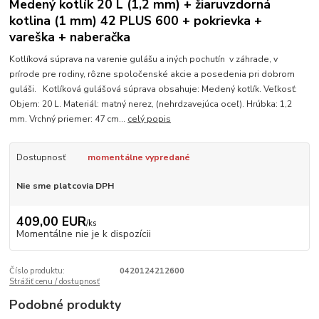
Medený kotlík 20 L (1,2 mm) + žiaruvzdorná
kotlina (1 mm) 42 PLUS 600 + pokrievka +
vareška + naberačka
Kotlíková súprava na varenie gulášu a iných pochutín v záhrade, v
prírode pre rodiny, rôzne spoločenské akcie a posedenia pri dobrom
guláši. Kotlíková gulášová súprava obsahuje: Medený kotlík. Veľkosť:
Objem: 20 L. Materiál: matný nerez, (nehrdzavejúca oceľ). Hrúbka: 1,2
mm. Vrchný priemer: 47 cm...
celý popis
Dostupnosť
momentálne vypredané
Nie sme platcovia DPH
409,00 EUR
/
ks
Momentálne nie je k dispozícii
Číslo produktu:
0420124212600
Strážiť cenu / dostupnosť
Podobné produkty