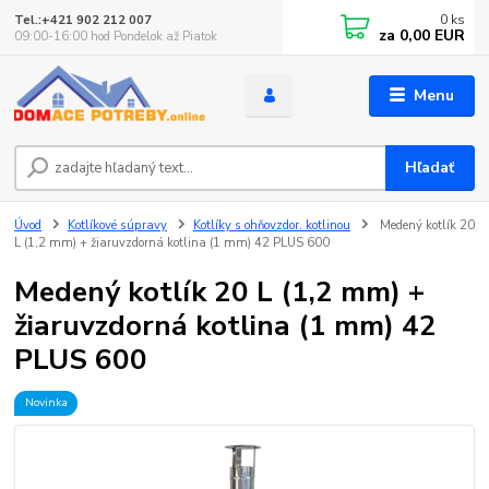
0
ks
Tel.:+421 902 212 007
za
0,00 EUR
09:00-16:00 hod Pondelok až Piatok
Menu
Hľadať
Úvod
Kotlíkové súpravy
Kotlíky s ohňovzdor. kotlinou
Medený kotlík 20
L (1,2 mm) + žiaruvzdorná kotlina (1 mm) 42 PLUS 600
Medený kotlík 20 L (1,2 mm) +
žiaruvzdorná kotlina (1 mm) 42
PLUS 600
Novinka