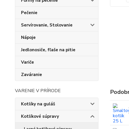
Formy na pečenie
Pečenie
Servírovanie, Stolovanie
Nápoje
Jedlonosiče, fľaše na pitie
Variče
Zaváranie
VARENIE V PRÍRODE
Podobn
Kotlíky na guláš
Kotlíkové súpravy
Lacné kotlíkové súpravy