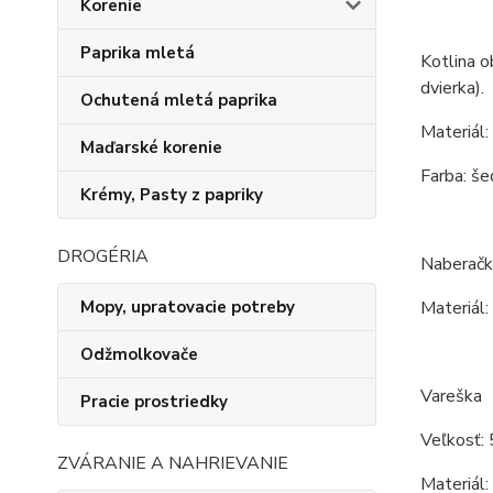
Korenie
Paprika mletá
Kotlina o
dvierka).
Ochutená mletá paprika
Materiál:
Maďarské korenie
Farba: še
Krémy, Pasty z papriky
DROGÉRIA
Naberačk
Mopy, upratovacie potreby
Materiál:
Odžmolkovače
Vareška
Pracie prostriedky
Veľkosť: 
ZVÁRANIE A NAHRIEVANIE
Materiál: