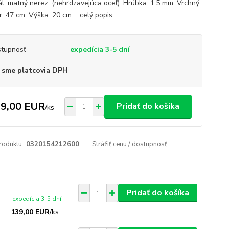
ál: matný nerez, (nehrdzavejúca oceľ). Hrúbka: 1,5 mm. Vrchný
: 47 cm. Výška: 20 cm....
celý popis
tupnosť
expedícia 3-5 dní
 sme platcovia DPH
9,00 EUR
Pridať do košíka
/
ks
roduktu:
0320154212600
Strážiť cenu / dostupnosť
Pridať do košíka
expedícia 3-5 dní
139,00 EUR
/
ks