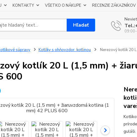
U
KONTAKTY
VŠETKO O NÁKUPE
RECENZIE ZÁKAZNÍKOV
Neviet
Hľadať
Tel.
09:00-
otlíkové súpravy
Kotlíky s ohňovzdor. kotlinou
Nerezový kotlík 20 L
zový kotlík 20 L (1,5 mm) + žia
S 600
Nere
kotl
vare
Kotlík
prírod
guláši