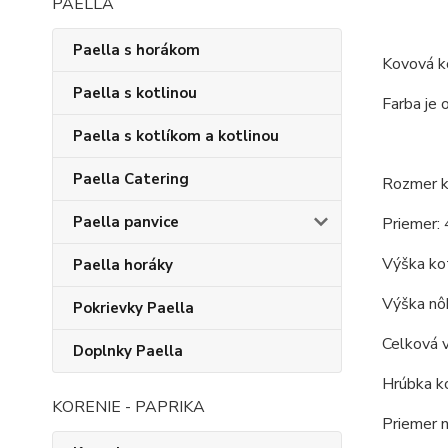
PAELLA
Paella s horákom
Kovová ko
Paella s kotlinou
Farba je 
Paella s kotlíkom a kotlinou
Paella Catering
Rozmer ko
Paella panvice
Priemer: 
Výška kot
Paella horáky
Výška nôh
Pokrievky Paella
Celková 
Doplnky Paella
Hrúbka ko
KORENIE - PAPRIKA
Priemer 