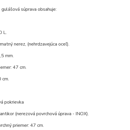
 gulášová súprava obsahuje:
0 L.
 matný nerez, (nehrdzavejúca oceľ).
1,5 mm.
iemer: 47 cm.
0 cm.
vá pokrievka
 antikor (nerezová povrchová úprava - INOX).
vrchný priemer: 47 cm.