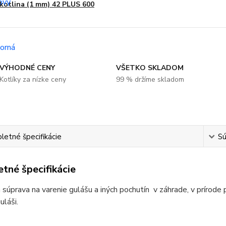
kotlina (1 mm) 42 PLUS 600
VÝHODNÉ CENY
VŠETKO SKLADOM
Kotlíky za nízke ceny
99 % držíme skladom
etné špecifikácie
Sú
tné špecifikácie
 súprava na varenie gulášu a iných pochutín v záhrade, v prírode 
láši.