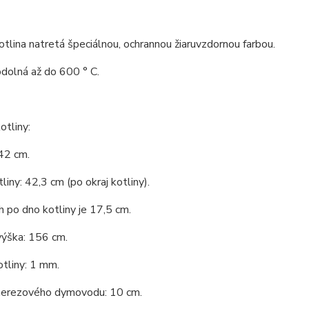
tlina natretá špeciálnou, ochrannou žiaruvzdornou farbou.
odolná až do 600 ° C.
tliny:
42 cm.
liny: 42,3 cm (po okraj kotliny).
 po dno kotliny je 17,5 cm.
výška: 156 cm.
tliny: 1 mm.
nerezového dymovodu: 10 cm.