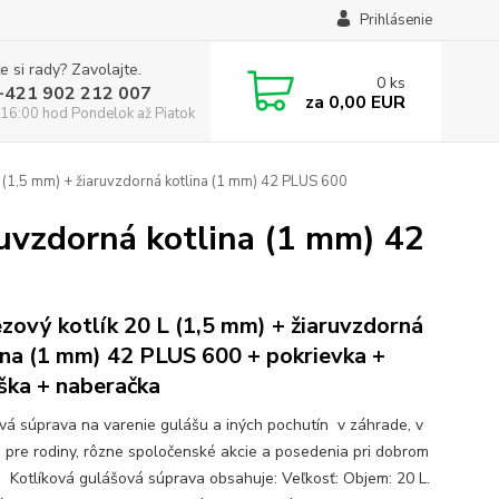
Prihlásenie
e si rady? Zavolajte.
0
ks
:+421 902 212 007
za
0,00 EUR
16:00 hod Pondelok až Piatok
 (1,5 mm) + žiaruvzdorná kotlina (1 mm) 42 PLUS 600
ruvzdorná kotlina (1 mm) 42
zový kotlík 20 L (1,5 mm) + žiaruvzdorná
ina (1 mm) 42 PLUS 600 + pokrievka +
ška + naberačka
ová súprava na varenie gulášu a iných pochutín v záhrade, v
e pre rodiny, rôzne spoločenské akcie a posedenia pri dobrom
. Kotlíková gulášová súprava obsahuje: Veľkosť: Objem: 20 L.