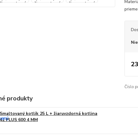
Materi
priemer
Dos
Nie
23
Číslo p
é produkty
Smaltovaný kotlík 25 L + žiaruvzdorná kotlina
42 PLUS 600 4 MM