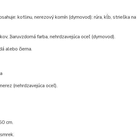
bsahuje: kotlinu, nerezový komín (dymovod): rúra, kĺb, strieška na
 kov, žiaruvzdorná farba, nehrdzavejúca oceľ (dymovod).
dá alebo čierna.
a
 nerez (nehrdzavejúca oceľ).
50 cm.
 smrek.