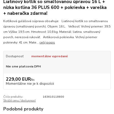
Liatinový kotlík so smaltovanou úpravou 16 L +
nízka kotlina 36 PLUS 600 + pokrievka + vareška
+ naberačka zdarma!
Kotlíková gulášová súprava obsahuje: Liatinový kotlík so smaltovanou
úpravou (smaltovaný povrch). Objem: 16 L. Veľkosť: Vrchný priemer: 39,5
cm Výška: 19,5 cm. Hmotnosť: 10,8 kg. Materiál: liatina, smaltovaný
povrch, nerezová rukoväť. Antikorová pokrievka. Vrchný priemer
pokrievky: 41 cm. Mate...
celý popis
Dostupnosť
momentálne vypredané
Nie sme platcovia DPH
229,00 EUR
/
ks
Momentálne nie je k dispozícii
Číslo produktu:
163610118600
Strážiť cenu / dostupnosť
Podobné produkty