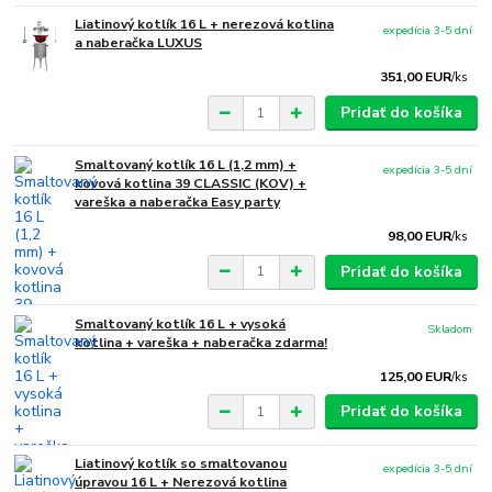
Liatinový kotlík 16 L + nerezová kotlina
expedícia 3-5 dní
a naberačka LUXUS
351,00 EUR
/
ks
Pridať do košíka
Smaltovaný kotlík 16 L (1,2 mm) +
expedícia 3-5 dní
kovová kotlina 39 CLASSIC (KOV) +
vareška a naberačka Easy party
98,00 EUR
/
ks
Pridať do košíka
Smaltovaný kotlík 16 L + vysoká
Skladom
kotlina + vareška + naberačka zdarma!
125,00 EUR
/
ks
Pridať do košíka
Liatinový kotlík so smaltovanou
expedícia 3-5 dní
úpravou 16 L + Nerezová kotlina