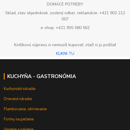
DOMÁCE POTREBY
Sklad, stav objednávok, osobný odber, reklamácie: +421 902 212
007
e-shop: +421 905 580 562
Kotlíkovú súpravu si nemusíš kupovať, stačí si ju požičať
KLIKNI TU
KUCHYŇA - GASTRONÓMIA
Kuchynské náradie
Drevené náradie
Flambovanie, ohrrievanie
Formy na pečenie
Varenie a pečenie