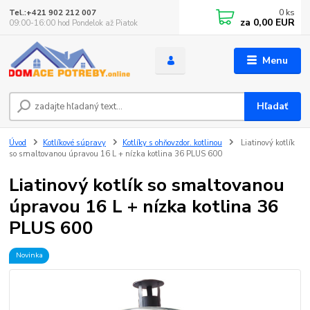
0
ks
Tel.:+421 902 212 007
za
0,00 EUR
09:00-16:00 hod Pondelok až Piatok
Menu
Hľadať
Úvod
Kotlíkové súpravy
Kotlíky s ohňovzdor. kotlinou
Liatinový kotlík
so smaltovanou úpravou 16 L + nízka kotlina 36 PLUS 600
Liatinový kotlík so smaltovanou
úpravou 16 L + nízka kotlina 36
PLUS 600
Novinka