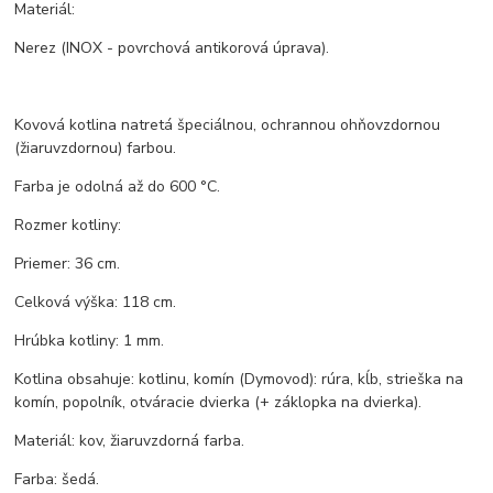
Materiál:
Nerez (INOX - povrchová antikorová úprava).
Kovová kotlina natretá špeciálnou, ochrannou ohňovzdornou
(žiaruvzdornou) farbou.
Farba je odolná až do 600 °C.
Rozmer kotliny:
Priemer: 36 cm.
Celková výška: 118 cm.
Hrúbka kotliny: 1 mm.
Kotlina obsahuje: kotlinu, komín (Dymovod): rúra, kĺb, strieška na
komín, popolník, otváracie dvierka (+ záklopka na dvierka).
Materiál: kov, žiaruvzdorná farba.
Farba: šedá.