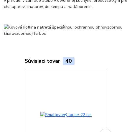
v prírode, v záhrade alebo v otvorenej kuchyne, predovšetkým pre
chalupárov, chatárov, do kempu a na táborenie.
Súvisiaci tovar
40