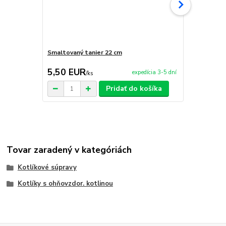
Smaltovaný tanier 22 cm
Abal košík-
5,50 EUR
21,90 E
expedícia 3-5 dní
/
ks
Pridať do košíka
Tovar zaradený v kategóriách
Kotlíkové súpravy
Kotlíky s ohňovzdor. kotlinou