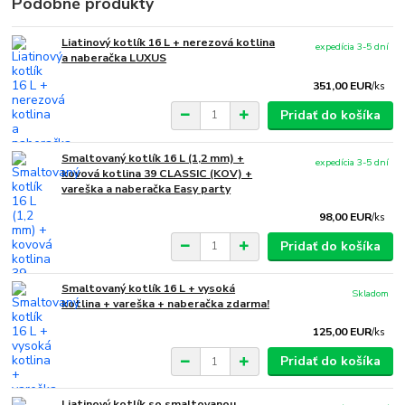
Podobné produkty
Liatinový kotlík 16 L + nerezová kotlina
expedícia 3-5 dní
a naberačka LUXUS
351,00 EUR
/
ks
Pridať do košíka
Smaltovaný kotlík 16 L (1,2 mm) +
expedícia 3-5 dní
kovová kotlina 39 CLASSIC (KOV) +
vareška a naberačka Easy party
98,00 EUR
/
ks
Pridať do košíka
Smaltovaný kotlík 16 L + vysoká
Skladom
kotlina + vareška + naberačka zdarma!
125,00 EUR
/
ks
Pridať do košíka
Liatinový kotlík so smaltovanou