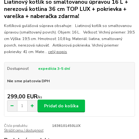
Liatinový kotlík so smaltovanou úpravou 16 L +
nerezová kotlina 36 cm TOP LUX + pokrievka +
vareška + naberačka zdarma!
Kotlíková gulášová súprava obsahuje: Liatinový kotlík so smaltovanou
úpravou (smaltovaný povrch). Objem: 16 L. Veľkosť: Vrchný priemer: 39,5
cm Výška: 19,5 cm. Hmotnosť: 10,8 kg. Materiál: liatina, smaltovaný
povrch, nerezová rukoväť. Antikorová pokrievka. Vrchný priemer
pokrievky: 41 cm. Mate...
celý popis
Dostupnosť
expedícia 3-5 dní
Nie sme platcovia DPH
299,00 EUR
/
ks
Pridať do košíka
Číslo produktu:
1636101450LUX
Strážiť cenu / dostupnosť