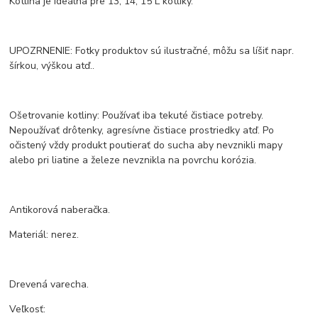
Kotlina je ideálna pre 13, 14, 15 L kotlíky.
UPOZRNENIE: Fotky produktov sú ilustračné, môžu sa líšiť napr.
šírkou, výškou atď..
Ošetrovanie kotliny: Používať iba tekuté čistiace potreby.
Nepoužívať drôtenky, agresívne čistiace prostriedky atď. Po
očistený vždy produkt poutierať do sucha aby nevznikli mapy
alebo pri liatine a železe nevznikla na povrchu korózia.
Antikorová naberačka.
Materiál: nerez.
Drevená varecha.
Veľkosť: