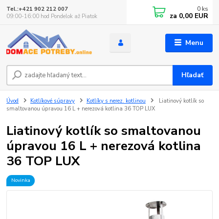
0
ks
Tel.:+421 902 212 007
za
0,00 EUR
09:00-16:00 hod Pondelok až Piatok
Menu
Hľadať
Úvod
Kotlíkové súpravy
Kotlíky s nerez. kotlinou
Liatinový kotlík so
smaltovanou úpravou 16 L + nerezová kotlina 36 TOP LUX
Liatinový kotlík so smaltovanou
úpravou 16 L + nerezová kotlina
36 TOP LUX
Novinka