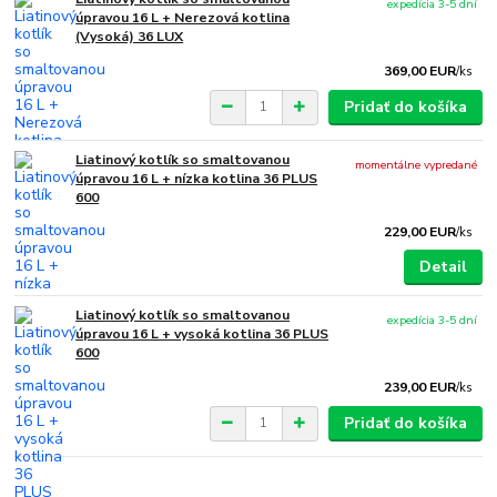
expedícia 3-5 dní
úpravou 16 L + Nerezová kotlina
(Vysoká) 36 LUX
369,00 EUR
/
ks
Pridať do košíka
Liatinový kotlík so smaltovanou
momentálne vypredané
úpravou 16 L + nízka kotlina 36 PLUS
600
229,00 EUR
/
ks
Detail
Liatinový kotlík so smaltovanou
expedícia 3-5 dní
úpravou 16 L + vysoká kotlina 36 PLUS
600
239,00 EUR
/
ks
Pridať do košíka