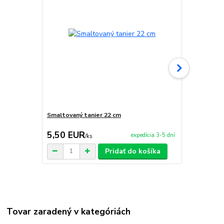
Smaltovaný tanier 22 cm
Abal košík-
5,50 EUR
21,90 E
expedícia 3-5 dní
/
ks
Pridať do košíka
Tovar zaradený v kategóriách