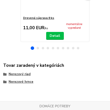
Drevená súprava 8 ks
Antikorová 
momentálne
11,00 EUR
9,50 EU
vypredané
/
ks
Detail
Tovar zaradený v kategóriách
Nerezový riad
Nerezové hrnce
DOMÁCE POTREBY