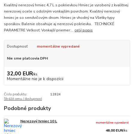
Kvalitný nerezový hrniec 4,7 L s pokrievkou Hrniec je vyrobený z kvalitnej
nerezovej ocele s odolným vonkajším povrchom. Kvalitný nerezový
hrniec je so sendvičovým dnom. Hrniec je vhodný na Všetky typy
sporákov. Balenie obsahuje aj nerezovú pokrievku. TECHNICKÉ
PARAMETRE Veľkosť: Vonkajší priemer:...
celý popis
Dostupnosť
momentálne vypredané
Nie sme platcovia DPH
32,00 EUR
/
ks
Momentálne nie je k dispozícii
Číslo produktu:
12824
Strážiť cenu / dostupnosť
Podobné produkty
Nerezový hrniec 10 L
momentálne vypredané
46,00 EUR
/
ks