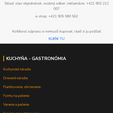
Sklad, stav objednávok, osobný odber, reklamácie: +421 902 212
007
e-shop: +421 905 580 562
Kotlíkovú súpravu si nemusíš kupovať, stačí si ju požičať
KLIKNI TU
KUCHYŇA - GASTRONÓMIA
Kuchynské náradie
Drevené náradie
Flambovanie, ohrrievanie
Formy na pečenie
Varenie a pečenie