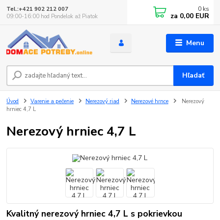
0
ks
Tel.:+421 902 212 007
za
0,00 EUR
09:00-16:00 hod Pondelok až Piatok
Menu
Hľadať
Úvod
Varenie a pečenie
Nerezový riad
Nerezové hrnce
Nerezový
hrniec 4,7 L
Nerezový hrniec 4,7 L
Kvalitný nerezový hrniec 4,7 L s pokrievkou