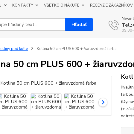
U
KONTAKTY
VŠETKO O NÁKUPE
RECENZIE ZÁKAZNÍKOV
Neviet
Hľadať
Tel.
09:00-
otliny pod kotle
Kotlina 50 cm PLUS 600 + žiaruvzdorná farba
ina 50 cm PLUS 600 + žiaruvzdo
Kotl
Kvalit
farbou
(Dymovo
(+ zák
natret