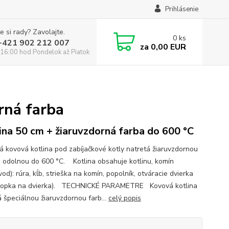
Prihlásenie
e si rady? Zavolajte.
0
ks
:+421 902 212 007
za
0,00 EUR
16:00 hod Pondelok až Piatok
rná farba
ina 50 cm + žiaruvzdorná farba do 600 °C
ná kovová kotlina pod zabíjačkové kotly natretá žiaruvzdornou
, odolnou do 600 °C. Kotlina obsahuje kotlinu, komín
d): rúra, kĺb, strieška na komín, popolník, otváracie dvierka
lopka na dvierka). TECHNICKÉ PARAMETRE Kovová kotlina
á špeciálnou žiaruvzdornou farb...
celý popis