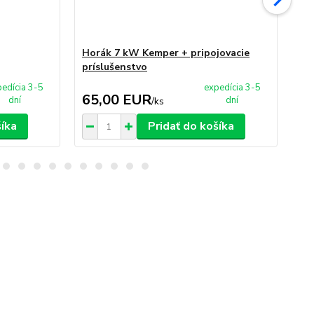
Horák 7 kW Kemper + pripojovacie
Lia
príslušenstvo
KE
edícia 3-5
expedícia 3-5
65,00 EUR
5
dní
dní
/
ks
šíka
Pridať do košíka