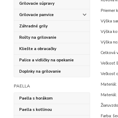
Kovová ko
Grilovacie súpravy
Priemer k
Grilovacie panvice
Výška sam
Záhradné grily
Výška kot
Rošty na grilovanie
Výška nož
Kliešte a obracačky
Celková v
Palice a vidličky na opekanie
Veľkosť š
Doplnky na grilovanie
Veľkosť o
Materiál:
PAELLA
Materiál:
Paella s horákom
Žiaruvzdo
Paella s kotlinou
Farba: še