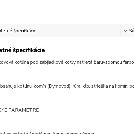
etné špecifikácie
Sú
tné špecifikácie
kovová kotlina pod zabíjačkové kotly natretá žiaruvzdornou farb
bsahuje kotlinu, komín (Dymovod): rúra, kĺb, strieška na komín, po
CKÉ PARAMETRE