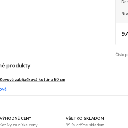
Dos
Nie
97
Číslo p
é produkty
Kovová zabíjačková kotlina 50 cm
VÝHODNÉ CENY
VŠETKO SKLADOM
Kotlíky za nízke ceny
99 % držíme skladom