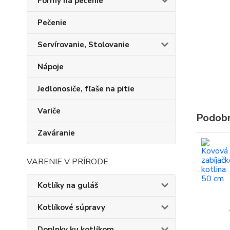
Formy na pečenie
Pečenie
Servírovanie, Stolovanie
Nápoje
Jedlonosiče, fľaše na pitie
Variče
Podobn
Zaváranie
VARENIE V PRÍRODE
Kotlíky na guláš
Kotlíkové súpravy
Doplnky ku kotlíkom