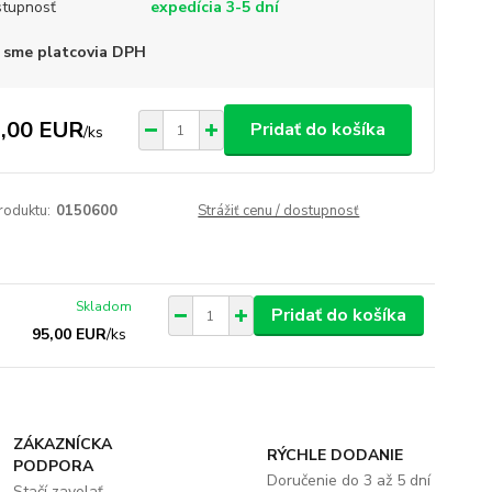
tupnosť
expedícia 3-5 dní
 sme platcovia DPH
,00 EUR
Pridať do košíka
/
ks
roduktu:
0150600
Strážiť cenu / dostupnosť
Skladom
Pridať do košíka
95,00 EUR
/
ks
ZÁKAZNÍCKA
RÝCHLE DODANIE
PODPORA
Doručenie do 3 až 5 dní
Stačí zavolať