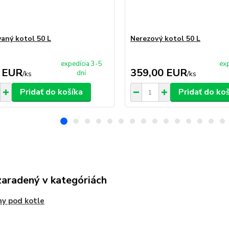
aný kotol 50 L
Nerezový kotol 50 L
expedícia 3-5
exp
 EUR
359,00 EUR
dní
/
ks
/
ks
Pridať do košíka
Pridať do ko
zaradený v kategóriách
ny pod kotle