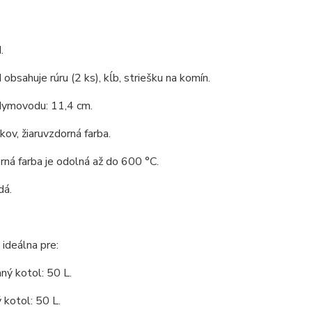
.
bsahuje rúru (2 ks), kĺb, striešku na komín.
dymovodu: 11,4 cm.
 kov, žiaruvzdorná farba.
rná farba je odolná až do 600 °C.
dá.
 ideálna pre:
ný kotol: 50 L.
kotol: 50 L.