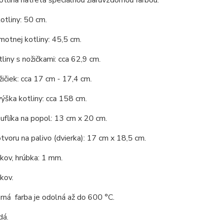
tlina natretá špeciálnou žiaruvzdornou farbou.
otliny: 50 cm.
otnej kotliny: 45,5 cm.
liny s nožičkami: cca 62,9 cm.
ičiek: cca 17 cm - 17,4 cm.
ýška kotliny: cca 158 cm.
uflíka na popol: 13 cm x 20 cm.
tvoru na palivo (dvierka): 17 cm x 18,5 cm.
 kov, hrúbka: 1 mm.
 kov.
rná farba je odolná až do 600 °C.
dá.