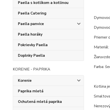
Paella s kotlíkom a kotlinou
Paella Catering
Dymovod
Paella panvice
Dymovod o
Paella horáky
Priemer 
Pokrievky Paella
Materiál:
Doplnky Paella
Žiaruvzdo
Farba: še
KORENIE - PAPRIKA
Korenie
Kotlina je
Paprika mletá
Smaltova
Ochutená mletá paprika
Nerezový 