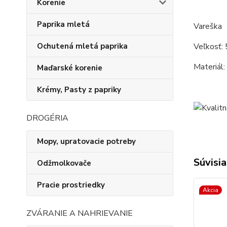
Korenie
Paprika mletá
Vareška
Ochutená mletá paprika
Veľkosť: 
Materiál:
Maďarské korenie
Krémy, Pasty z papriky
DROGÉRIA
Mopy, upratovacie potreby
Súvisia
Odžmolkovače
Pracie prostriedky
Akcia
ZVÁRANIE A NAHRIEVANIE