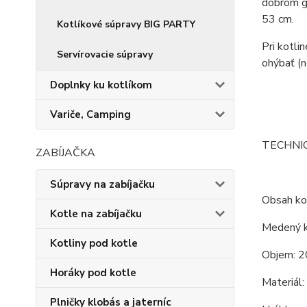
dobrom gu
53 cm.
Kotlíkové súpravy BIG PARTY
Pri kotli
Servírovacie súpravy
ohýbať (n
Doplnky ku kotlíkom
Variče, Camping
TECHNI
ZABÍJAČKA
Súpravy na zabíjačku
Obsah kot
Kotle na zabíjačku
Medený k
Kotliny pod kotle
Objem: 2
Horáky pod kotle
Materiál
Plničky klobás a jaterníc