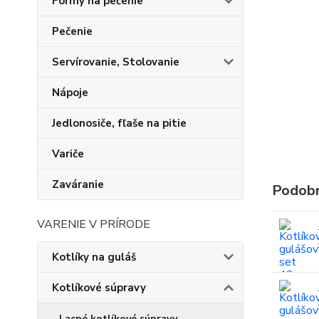
Formy na pečenie
Pečenie
Servírovanie, Stolovanie
Nápoje
Jedlonosiče, fľaše na pitie
Variče
Zaváranie
Podobn
VARENIE V PRÍRODE
Kotlíky na guláš
Kotlíkové súpravy
Lacné kotlíkové súpravy