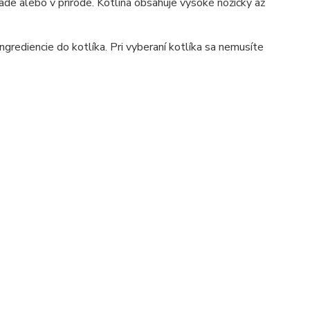
rade alebo v prírode. Kotlina obsahuje vysoké nožičky až
grediencie do kotlíka. Pri vyberaní kotlíka sa nemusíte