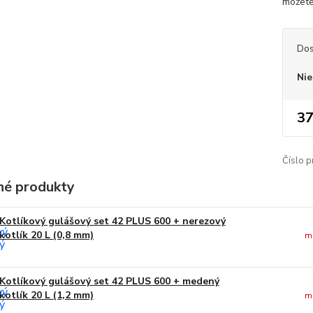
môžete
Dos
Nie
37
Číslo p
é produkty
Kotlíkový gulášový set 42 PLUS 600 + nerezový
kotlík 20 L (0,8 mm)
m
Kotlíkový gulášový set 42 PLUS 600 + medený
kotlík 20 L (1,2 mm)
m