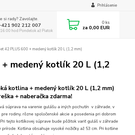
Prihlásenie
e si rady? Zavolajte.
0
ks
:+421 902 212 007
za
0,00 EUR
16:00 hod Pondelok až Piatok
et 42 PLUS 600 + medený kotlík 20 L (1,2 mm)
+ medený kotlík 20 L (1,2
ká kotlina + medený kotlík 20 L (1,2 mm)
reška + naberačka zdarma!
ová súprava na varenie gulášu a iných pochutín v záhrade, v
e pre rodiny, rôzne spoločenské akcie a posedenia pri dobrom
 Pri tejto kotlíkovej súprave bude pôžitok variť guláš v záhrade
 prírode. Kotlina obsahuje vysoké nožičky až 53 cm. Pri kotline