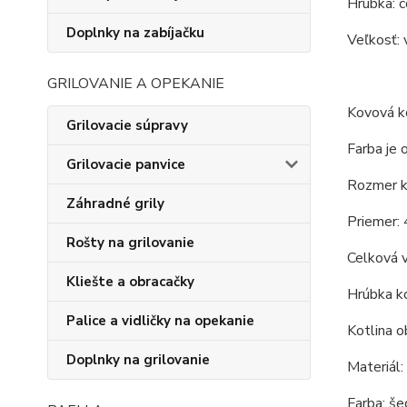
Hrúbka: c
Doplnky na zabíjačku
Veľkosť: 
GRILOVANIE A OPEKANIE
Kovová ko
Grilovacie súpravy
Farba je 
Grilovacie panvice
Rozmer ko
Záhradné grily
Priemer: 
Rošty na grilovanie
Celková v
Kliešte a obracačky
Hrúbka ko
Palice a vidličky na opekanie
Kotlina o
Doplnky na grilovanie
Materiál:
Farba: še