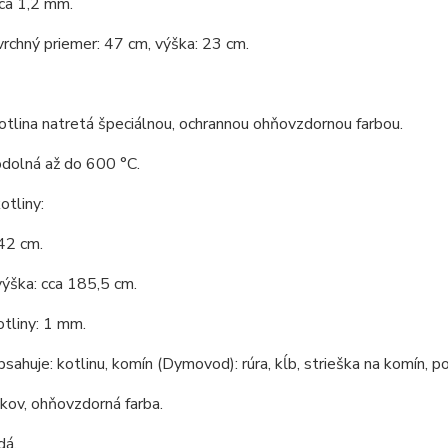
ca 1,2 mm.
vrchný priemer: 47 cm, výška: 23 cm.
tlina natretá špeciálnou, ochrannou ohňovzdornou farbou.
odolná až do 600 °C.
tliny:
42 cm.
ýška: cca 185,5 cm.
tliny: 1 mm.
bsahuje: kotlinu, komín (Dymovod): rúra, kĺb, strieška na komín, po
 kov, ohňovzdorná farba.
dá.