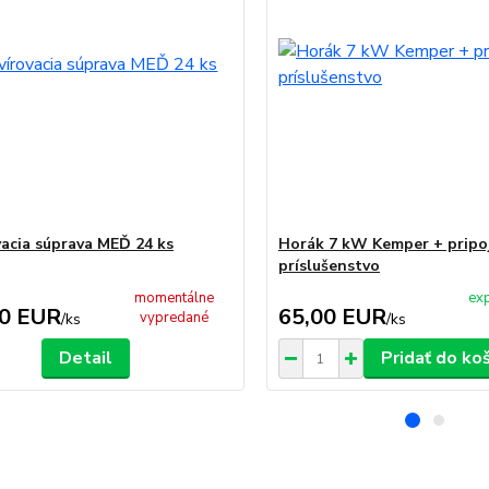
vacia súprava MEĎ 24 ks
Horák 7 kW Kemper + pripo
príslušenstvo
momentálne
exp
00 EUR
65,00 EUR
vypredané
/
ks
/
ks
Detail
Pridať do ko