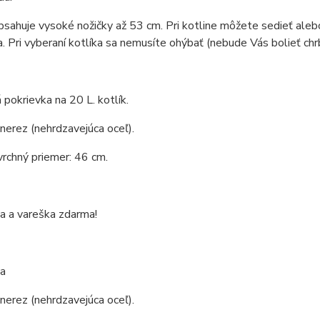
bsahuje vysoké nožičky až 53 cm. Pri kotline môžete sedieť aleb
a. Pri vyberaní kotlíka sa nemusíte ohýbať (nebude Vás bolieť chrb
pokrievka na 20 L. kotlík.
 nerez (nehrdzavejúca oceľ).
vrchný priemer: 46 cm.
a a vareška zdarma!
a
 nerez (nehrdzavejúca oceľ).