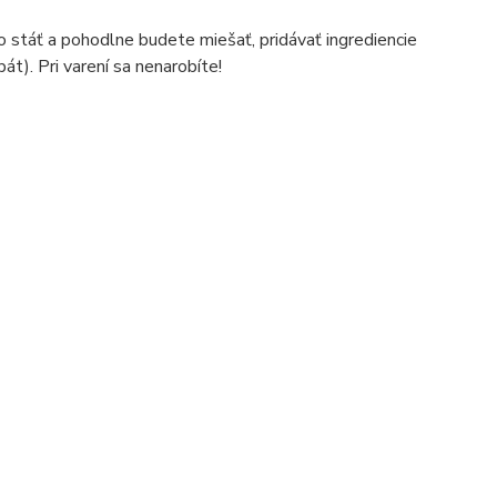
o stáť a pohodlne budete miešať, pridávať ingrediencie
át). Pri varení sa nenarobíte!