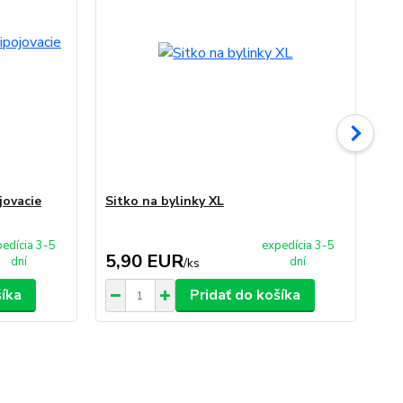
jovacie
Sitko na bylinky XL
Ko
fa
edícia 3-5
expedícia 3-5
5,90 EUR
8
dní
dní
/
ks
šíka
Pridať do košíka