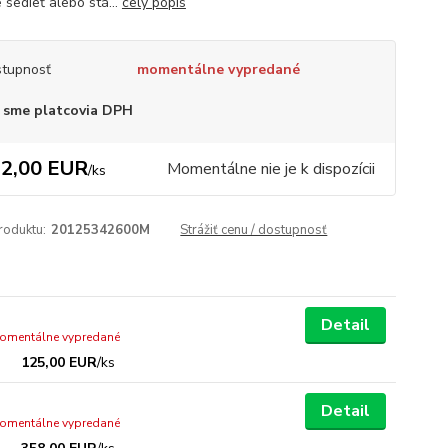
 sedieť alebo stá...
celý popis
tupnosť
momentálne vypredané
 sme platcovia DPH
2,00 EUR
Momentálne nie je k dispozícii
/
ks
roduktu:
20125342600M
Strážiť cenu / dostupnosť
Detail
omentálne vypredané
125,00 EUR
/
ks
Detail
omentálne vypredané