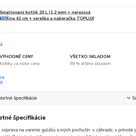
Smaltovaný kotlík 20 L (1,2 mm) + nerezová
kotlina 42 cm + vareška a naberačka TOPLUX
VÝHODNÉ CENY
VŠETKO SKLADOM
Kotlíky za nízke ceny
99 % držíme skladom
etné špecifikácie
S
tné špecifikácie
 súprava na varenie gulášu a iných pochutín v záhrade, v prírode 