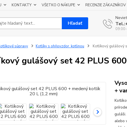
U
KONTAKTY
VŠETKO O NÁKUPE
RECENZIE ZÁKAZNÍKOV
Neviet
Hľadať
Tel.
09:00-
otlíkové súpravy
Kotlíky s ohňovzdor. kotlinou
Kotlíkový gulášový s
íkový gulášový set 42 PLUS 600 
Vyso
+ va
Kotlík
prírod
guláši.
alebo v