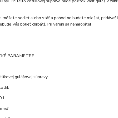
láši. Pri tejto kotlíkovej súprave bude pôžitok variť guláš v záh
ne môžete sedieť alebo stáť a pohodlne budete miešať, pridávať in
ebude Vás bolieť chrbát). Pri varení sa nenarobíte!
CKÉ PARAMETRE
líkovej gulášovej súpravy:
otlík
0 L.
: meď