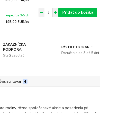
358,00 EUR
/
ks
Pridať do košíka
expedícia 3-5 dní
195,00 EUR
/
ks
ZÁKAZNÍCKA
RÝCHLE DODANIE
PODPORA
Doručenie do 3 až 5 dní
Stačí zavolať
úvisiaci tovar
4
pre rodiny, rôzne spoločenské akcie a posedenia pri