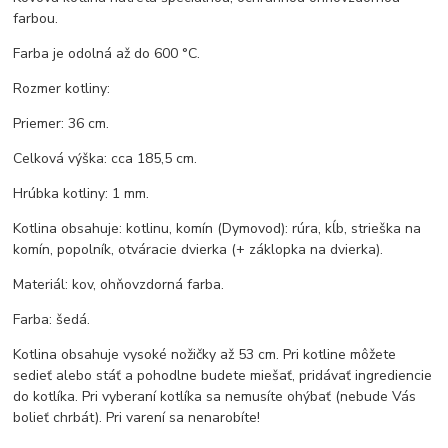
farbou.
Farba je odolná až do 600 °C.
Rozmer kotliny:
Priemer: 36 cm.
Celková výška: cca 185,5 cm.
Hrúbka kotliny: 1 mm.
Kotlina obsahuje: kotlinu, komín (Dymovod): rúra, kĺb, strieška na
komín, popolník, otváracie dvierka (+ záklopka na dvierka).
Materiál: kov, ohňovzdorná farba.
Farba: šedá.
Kotlina obsahuje vysoké nožičky až 53 cm. Pri kotline môžete
sedieť alebo stáť a pohodlne budete miešať, pridávať ingrediencie
do kotlíka. Pri vyberaní kotlíka sa nemusíte ohýbať (nebude Vás
bolieť chrbát). Pri varení sa nenarobíte!