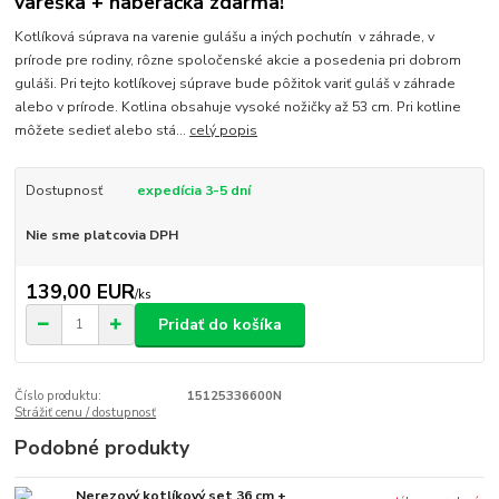
vareška + naberačka zdarma!
Kotlíková súprava na varenie gulášu a iných pochutín v záhrade, v
prírode pre rodiny, rôzne spoločenské akcie a posedenia pri dobrom
guláši. Pri tejto kotlíkovej súprave bude pôžitok variť guláš v záhrade
alebo v prírode. Kotlina obsahuje vysoké nožičky až 53 cm. Pri kotline
môžete sedieť alebo stá...
celý popis
Dostupnosť
expedícia 3-5 dní
Nie sme platcovia DPH
139,00 EUR
/
ks
Pridať do košíka
Číslo produktu:
15125336600N
Strážiť cenu / dostupnosť
Podobné produkty
Nerezový kotlíkový set 36 cm +