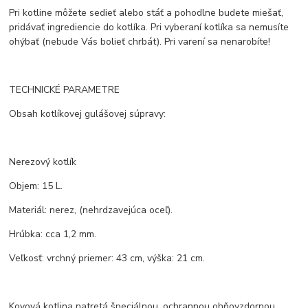
Pri kotline môžete sedieť alebo stáť a pohodlne budete miešať,
pridávať ingrediencie do kotlíka. Pri vyberaní kotlíka sa nemusíte
ohýbať (nebude Vás bolieť chrbát). Pri varení sa nenarobíte!
TECHNICKÉ PARAMETRE
Obsah kotlíkovej gulášovej súpravy:
Nerezový kotlík
Objem: 15 L.
Materiál: nerez, (nehrdzavejúca oceľ).
Hrúbka: cca 1,2 mm.
Veľkosť: vrchný priemer: 43 cm, výška: 21 cm.
Kovová kotlina natretá špeciálnou, ochrannou ohňovzdornou