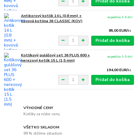
Pridať do košíka
Antikorový kotlík 14 L (0,8 mm) +
expedícia 3-5 dní
kovová kotlina 36 CLASSIC (KOV)
85,00 EUR
/
ks
Pridať do košíka
Kotlíkový gulášový set 36 PLUS 600 +
expedícia 3-5 dní
nerezový kotlík 15 L (1,5 mm)
194,00 EUR
/
ks
Pridať do košíka
VÝHODNÉ CENY
Kotlíky za nízke ceny
VŠETKO SKLADOM
99 % držíme skladom