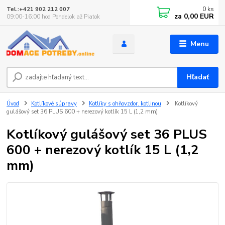
0
ks
Tel.:+421 902 212 007
za
0,00 EUR
09:00-16:00 hod Pondelok až Piatok
Menu
Hľadať
Úvod
Kotlíkové súpravy
Kotlíky s ohňovzdor. kotlinou
Kotlíkový
gulášový set 36 PLUS 600 + nerezový kotlík 15 L (1,2 mm)
Kotlíkový gulášový set 36 PLUS
600 + nerezový kotlík 15 L (1,2
mm)