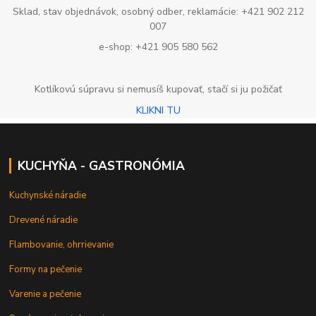
Sklad, stav objednávok, osobný odber, reklamácie: +421 902 212
007
e-shop: +421 905 580 562
Kotlíkovú súpravu si nemusíš kupovať, stačí si ju požičať
KLIKNI TU
KUCHYŇA - GASTRONÓMIA
Kuchynské náradie
Drevené náradie
Flambovanie, ohrrievanie
Formy na pečenie
Varenie a pečenie