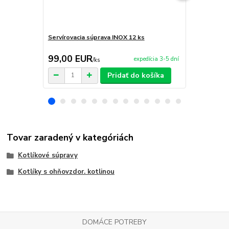
Servírovacia súprava INOX 12 ks
Servírovací 
99,00 EUR
9,95 EU
expedícia 3-5 dní
/
ks
Pridať do košíka
Tovar zaradený v kategóriách
Kotlíkové súpravy
Kotlíky s ohňovzdor. kotlinou
DOMÁCE POTREBY