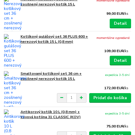
momentálne vypredané
zosilnený nerezový kotlík 15 L
99,00 EUR
/
ks
Detail
Kotlíkový gulášový set 36 PLUS 600 +
momentálne vypredané
nerezový kotlík 15 L (0,8 mm)
109,00 EUR
/
ks
Detail
Smaltovaný kotlíkový set 36 cm +
expedícia 3-5 dní
zosilnený nerezový kotlík 15 L
172,00 EUR
/
ks
Pridať do košíka
Antikorový kotlík 10 L (0,8 mm) +
expedícia 3-5 dní
kovová kotlina 31 CLASSIC (KOV)
75,00 EUR
/
ks