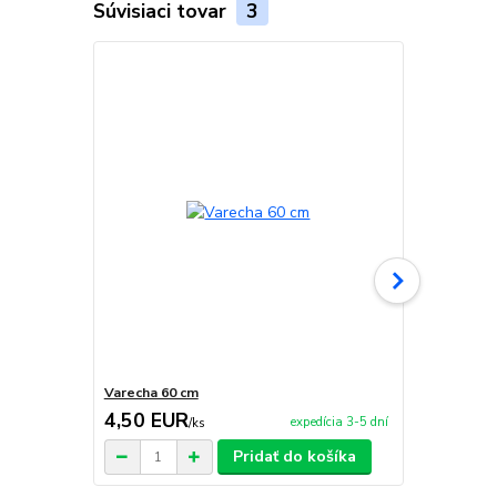
Súvisiaci tovar
3
Varecha 60 cm
Sito-nabera
4,50 EUR
3,90 EU
expedícia 3-5 dní
/
ks
Pridať do košíka