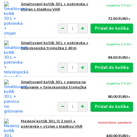
Smaltovaný kotlík 30 L + pokrievka +
expedícia 3-5 dní
stojan s kladkou VAR
72,50 EUR
/
ks
Pridať do košíka
Smaltovaný kotlík 30 L + pokrievka +
expedícia 3-5 dní
teleskopická trojnožka 1,40 m
69,50 EUR
/
ks
Pridať do košíka
Smaltovaný kotlík 30 L + panvica na
expedícia 3-5 dní
grilovanie + teleskopická trojnožka
80,00 EUR
/
ks
Pridať do košíka
Medený kotlík 30 L (1,2 mm) +
momentálne vypredané
pokrievka + stojan s kladkou VAR
430,00 EUR
/
ks