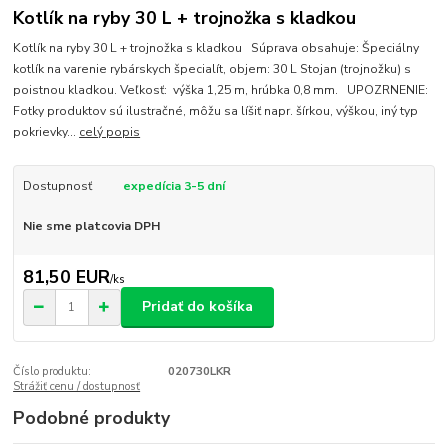
Kotlík na ryby 30 L + trojnožka s kladkou
Kotlík na ryby 30 L + trojnožka s kladkou Súprava obsahuje: Špeciálny
kotlík na varenie rybárskych špecialít, objem: 30 L Stojan (trojnožku) s
poistnou kladkou. Veľkosť: výška 1,25 m, hrúbka 0,8 mm. UPOZRNENIE:
Fotky produktov sú ilustračné, môžu sa líšiť napr. šírkou, výškou, iný typ
pokrievky...
celý popis
Dostupnosť
expedícia 3-5 dní
Nie sme platcovia DPH
81,50 EUR
/
ks
Pridať do košíka
Číslo produktu:
020730LKR
Strážiť cenu / dostupnosť
Podobné produkty