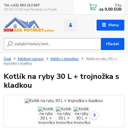
0
ks
Tel.:+421 902 212 007
za
0,00 EUR
09:00-16:00 hod Pondelok až Piatok
Menu
Hľadať
Úvod
Kotlíkové súpravy
Kotlíky s trojnožkou
Kotlík na ryby 30 L +
trojnožka s kladkou
Kotlík na ryby 30 L + trojnožka s
kladkou