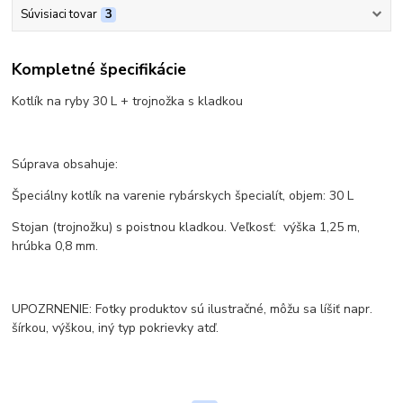
Súvisiaci tovar
3
Kompletné špecifikácie
Kotlík na ryby 30 L + trojnožka s kladkou
Súprava obsahuje:
Špeciálny kotlík na varenie rybárskych špecialít, objem: 30 L
Stojan (trojnožku) s poistnou kladkou. Veľkosť: výška 1,25 m,
hrúbka 0,8 mm.
UPOZRNENIE: Fotky produktov sú ilustračné, môžu sa líšiť napr.
šírkou, výškou, iný typ pokrievky atď.