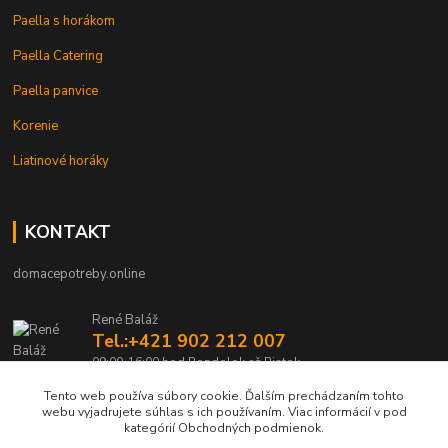
Paella s horákom
Paella Catering
Paella panvice
Korenie
Liatinové horáky
KONTAKT
domacepotreby.online
René Baláž
Tel.:+421 902 212 007
09:00-16:00 hod Pondelok až Piatok
Tento web používa súbory cookie. Ďalším prechádzaním tohto
info@domacepotreby.online
webu vyjadrujete súhlas s ich používaním. Viac informácií v pod
kategórií Obchodných podmienok.