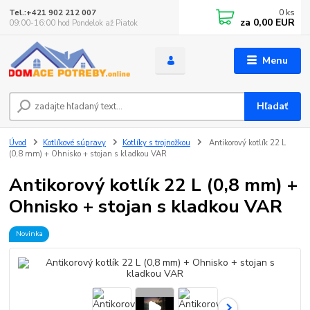
0
ks
Tel.:+421 902 212 007
za
0,00 EUR
09:00-16:00 hod Pondelok až Piatok
Menu
Hľadať
Úvod
Kotlíkové súpravy
Kotlíky s trojnožkou
Antikorový kotlík 22 L
(0,8 mm) + Ohnisko + stojan s kladkou VAR
Antikorový kotlík 22 L (0,8 mm) +
Ohnisko + stojan s kladkou VAR
Novinka