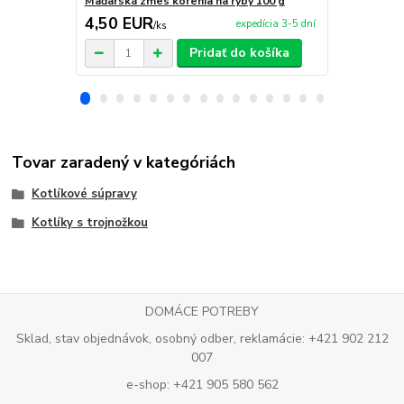
Maďarská zmes korenia na ryby 100 g
Maďarská zm
4,50 EUR
4,50 EU
expedícia 3-5 dní
/
ks
Pridať do košíka
Tovar zaradený v kategóriách
Kotlíkové súpravy
Kotlíky s trojnožkou
DOMÁCE POTREBY
Sklad, stav objednávok, osobný odber, reklamácie: +421 902 212
007
e-shop: +421 905 580 562