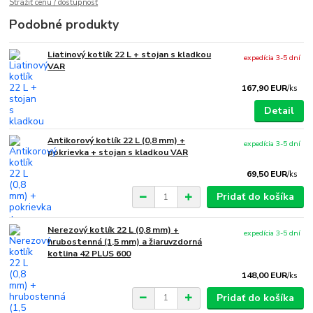
Strážiť cenu / dostupnosť
Podobné produkty
Liatinový kotlík 22 L + stojan s kladkou
expedícia 3-5 dní
VAR
167,90 EUR
/
ks
Detail
Antikorový kotlík 22 L (0,8 mm) +
expedícia 3-5 dní
pokrievka + stojan s kladkou VAR
69,50 EUR
/
ks
Pridať do košíka
Nerezový kotlík 22 L (0,8 mm) +
expedícia 3-5 dní
hrubostenná (1,5 mm) a žiaruvzdorná
kotlina 42 PLUS 600
148,00 EUR
/
ks
Pridať do košíka