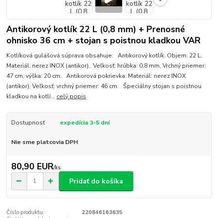
Antikorový kotlík 22 L (0,8 mm) + Prenosné
ohnisko 36 cm + stojan s poistnou kladkou VAR
Kotlíková gulášová súprava obsahuje: Antikorový kotlík. Objem: 22 L.
Materiál: nerez INOX (antikor).. Veľkosť: hrúbka: 0,8 mm, Vrchný priemer:
47 cm, výška: 20 cm. Antikorová pokrievka. Materiál: nerez INOX
(antikor). Veľkosť: vrchný priemer: 46 cm. Špeciálny stojan s poistnou
kladkou na kotlí...
celý popis
Dostupnosť
expedícia 3-5 dní
Nie sme platcovia DPH
80,90 EUR
/
ks
Pridať do košíka
Číslo produktu:
220846163635