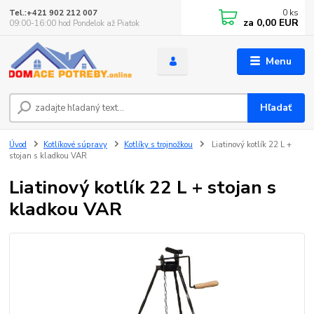
0
ks
Tel.:+421 902 212 007
za
0,00 EUR
09:00-16:00 hod Pondelok až Piatok
Menu
Hľadať
Úvod
Kotlíkové súpravy
Kotlíky s trojnožkou
Liatinový kotlík 22 L +
stojan s kladkou VAR
Liatinový kotlík 22 L + stojan s
kladkou VAR