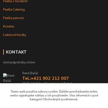
Paella s horákom
Paella Catering
Paella panvice
Korenie
Liatinové horáky
KONTAKT
domacepotreby.online
René Baláž
Tel.:+421 902 212 007
09:00-16:00 hod Pondelok až Piatok
Tento web používa súbory cookie. Ďalším prechádzaním tohto
info@domacepotreby.online
webu vyjadrujete súhlas s ich používaním. Viac informácií v pod
kategórií Obchodných podmienok.