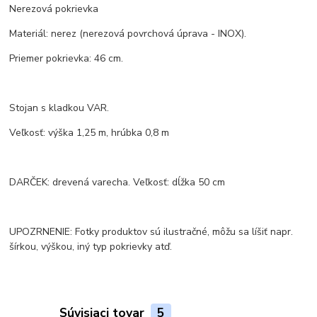
Nerezová pokrievka
Materiál: nerez (nerezová povrchová úprava - INOX).
Priemer pokrievka: 46 cm.
Stojan s kladkou VAR.
Veľkosť: výška 1,25 m, hrúbka 0,8 m
DARČEK: drevená varecha. Veľkosť: dĺžka 50 cm
UPOZRNENIE: Fotky produktov sú ilustračné, môžu sa líšiť napr.
šírkou, výškou, iný typ pokrievky atď.
Súvisiaci tovar
5