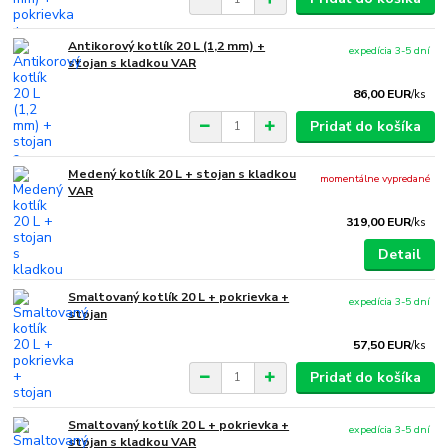
Antikorový kotlík 20 L (1,2 mm) +
expedícia 3-5 dní
stojan s kladkou VAR
86,00 EUR
/
ks
Pridať do košíka
Medený kotlík 20 L + stojan s kladkou
momentálne vypredané
VAR
319,00 EUR
/
ks
Detail
Smaltovaný kotlík 20 L + pokrievka +
expedícia 3-5 dní
stojan
57,50 EUR
/
ks
Pridať do košíka
Smaltovaný kotlík 20 L + pokrievka +
expedícia 3-5 dní
stojan s kladkou VAR