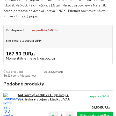
Liatinový kotlík. Objem: 22 L. Materiál: hrubostenná liatina, nerezová
rukoväť. Veľkosť: 49 cm, výška: 21,5 cm Nerezová pokrievka Materiál:
nerez (nerezová povrchová úprava - INOX). Priemer pokrievka: 46 cm.
Stojan s kl...
celý popis
Dostupnosť
expedícia 3-5 dní
Nie sme platcovia DPH
167,90 EUR
/
ks
Momentálne nie je k dispozícii
Číslo produktu:
05-322LKVAR
Strážiť cenu / dostupnosť
Podobné produkty
Antikorový kotlík 22 L (0,8 mm) +
expedícia 3-5 dní
pokrievka + stojan s kladkou VAR
69,50 EUR
/
ks
Pridať do košíka