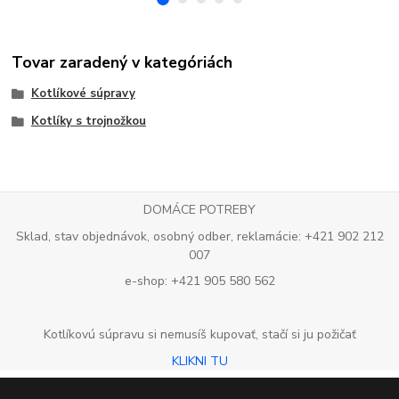
Tovar zaradený v kategóriách
Kotlíkové súpravy
Kotlíky s trojnožkou
DOMÁCE POTREBY
Sklad, stav objednávok, osobný odber, reklamácie: +421 902 212
007
e-shop: +421 905 580 562
Kotlíkovú súpravu si nemusíš kupovať, stačí si ju požičať
KLIKNI TU