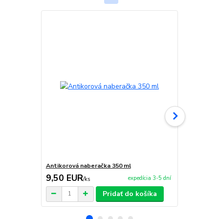
Antikorová naberačka 350 ml
Sito-nabera
9,50 EUR
3,90 EU
expedícia 3-5 dní
/
ks
Pridať do košíka