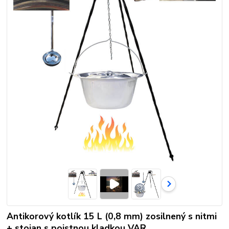
Antikorový kotlík 15 L (0,8 mm) zosilnený s nitmi
+ stojan s poistnou kladkou VAR