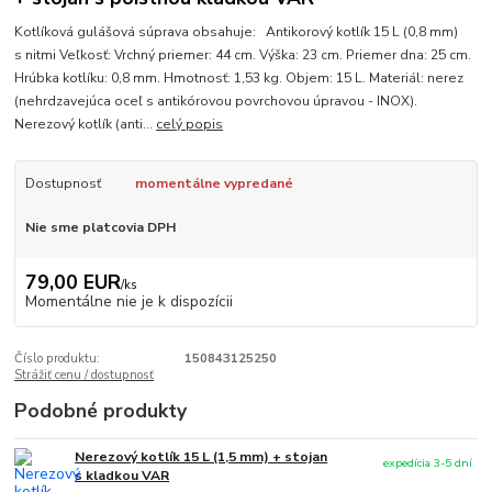
Kotlíková gulášová súprava obsahuje: Antikorový kotlík 15 L (0,8 mm)
s nitmi Veľkosť: Vrchný priemer: 44 cm. Výška: 23 cm. Priemer dna: 25 cm.
Hrúbka kotlíku: 0,8 mm. Hmotnosť: 1,53 kg. Objem: 15 L. Materiál: nerez
(nehrdzavejúca oceľ s antikórovou povrchovou úpravou - INOX).
Nerezový kotlík (anti...
celý popis
Dostupnosť
momentálne vypredané
Nie sme platcovia DPH
79,00 EUR
/
ks
Momentálne nie je k dispozícii
Číslo produktu:
150843125250
Strážiť cenu / dostupnosť
Podobné produkty
Nerezový kotlík 15 L (1,5 mm) + stojan
expedícia 3-5 dní
s kladkou VAR