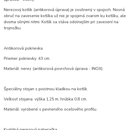
Nerezový kotlík (antikorová úprava) je zosilnený v spojoch. Nosná
obruč na zavesenie kotlíka už nie je spojená zvarom ku kotlíku, ale
dvoma silnými nitmi. Kotlík sa stáva odolnejším pri zavesení na
trojnožku.
Antikorová pokrievka
Priemer pokrievky: 43 cm.
Materiál: nerez (antikorová povrchová úprava - INOX).
Špeciálny stojan s poistnou kladkou na kotlík.
Veľkosť stojana: výška 1,25 m, hrúbka 0,8 cm.
Materiál: vyrobené s pevneného oceľového profilu.
Kvalitná nerezová naberačka.