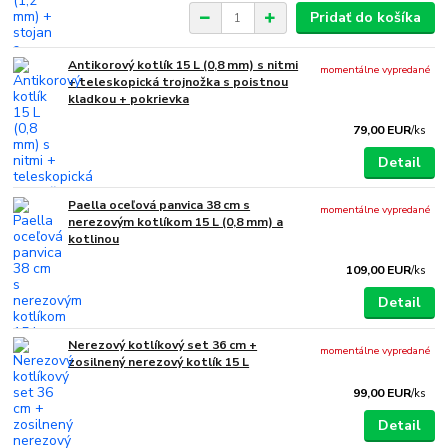
Pridať do košíka
Antikorový kotlík 15 L (0,8 mm) s nitmi
momentálne vypredané
+ teleskopická trojnožka s poistnou
kladkou + pokrievka
79,00 EUR
/
ks
Detail
Paella oceľová panvica 38 cm s
momentálne vypredané
nerezovým kotlíkom 15 L (0,8 mm) a
kotlinou
109,00 EUR
/
ks
Detail
Nerezový kotlíkový set 36 cm +
momentálne vypredané
zosilnený nerezový kotlík 15 L
99,00 EUR
/
ks
Detail