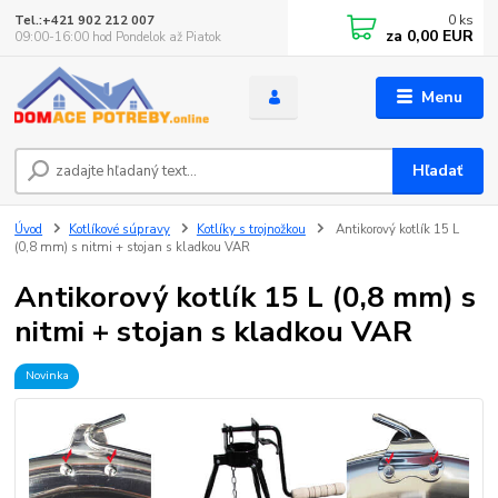
0
ks
Tel.:+421 902 212 007
za
0,00 EUR
09:00-16:00 hod Pondelok až Piatok
Menu
Hľadať
Úvod
Kotlíkové súpravy
Kotlíky s trojnožkou
Antikorový kotlík 15 L
(0,8 mm) s nitmi + stojan s kladkou VAR
Antikorový kotlík 15 L (0,8 mm) s
nitmi + stojan s kladkou VAR
Novinka