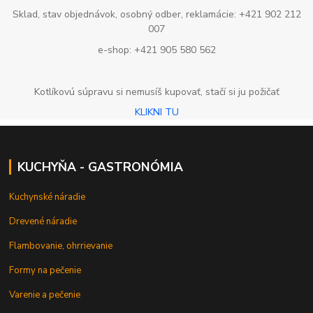
Sklad, stav objednávok, osobný odber, reklamácie: +421 902 212
007
e-shop: +421 905 580 562
Kotlíkovú súpravu si nemusíš kupovať, stačí si ju požičať
KLIKNI TU
KUCHYŇA - GASTRONÓMIA
Kuchynské náradie
Drevené náradie
Flambovanie, ohrrievanie
Formy na pečenie
Varenie a pečenie