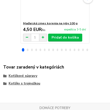
Maďarská zmes korenia na ryby 100 g
Maďarská zm
4,50 EUR
4,50 EU
expedícia 3-5 dní
/
ks
Pridať do košíka
Tovar zaradený v kategóriách
Kotlíkové súpravy
Kotlíky s trojnožkou
DOMÁCE POTREBY