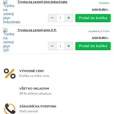
Tryska na zemný plyn Industriale
Skladom
4,50 EUR
/
ks
Pridať do košíka
Tryska na zemný plyn Q.P.
expedícia 3-5 dní
4,50 EUR
/
ks
Pridať do košíka
VÝHODNÉ CENY
Kotlíky za nízke ceny
VŠETKO SKLADOM
99 % držíme skladom
ZÁKAZNÍCKA PODPORA
Stačí zavolať