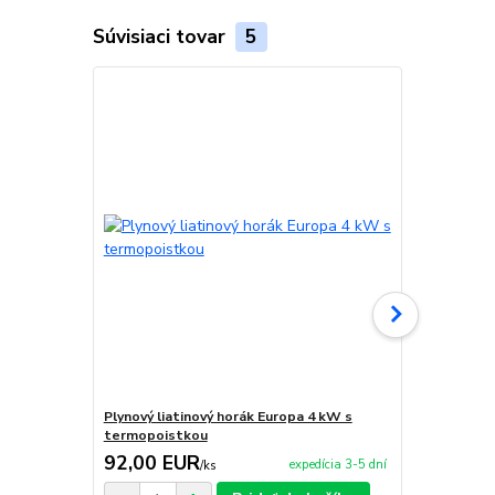
Súvisiaci tovar
5
Plynový liatinový horák Europa 4 kW s
Plynový prie
termopoistkou
12 kW
92,00 EUR
259,00 
expedícia 3-5 dní
/
ks