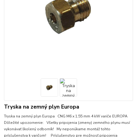
Tryska na zemný plyn Europa
Tryska na zemný plyn Europa CNG M6 x 1,55 mm 4 kW variče EUROPA
Dôležité upozornenie: Všetky pripojenia (zmeny) zemného plynu musí
vykonávať školený odborník! My neponúkame montáž tohto
príslušenstva k varičom! Príslušenstvo pre možnosť pripojenia