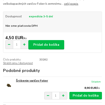
veľkokapacitných varičov Foker k zemnému...
celý popis
Dostupnosť
expedícia 3-5 dní
Nie sme platcovia DPH
4,50 EUR
/
ks
Pridať do košíka
Číslo produktu:
33262
Strážiť cenu / dostupnosť
Podobné produkty
Šróbenie varičov Foker
Skladom
8,90 EUR
/
ks
Pridať do košíka