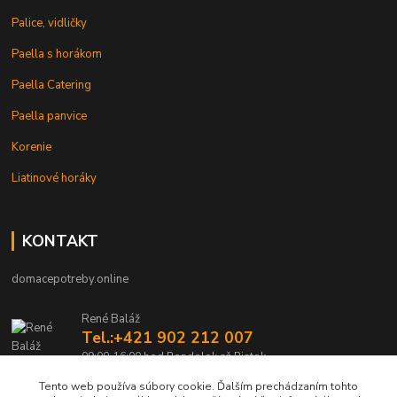
Palice, vidličky
Paella s horákom
Paella Catering
Paella panvice
Korenie
Liatinové horáky
KONTAKT
domacepotreby.online
René Baláž
Tel.:+421 902 212 007
09:00-16:00 hod Pondelok až Piatok
Tento web používa súbory cookie. Ďalším prechádzaním tohto
info@domacepotreby.online