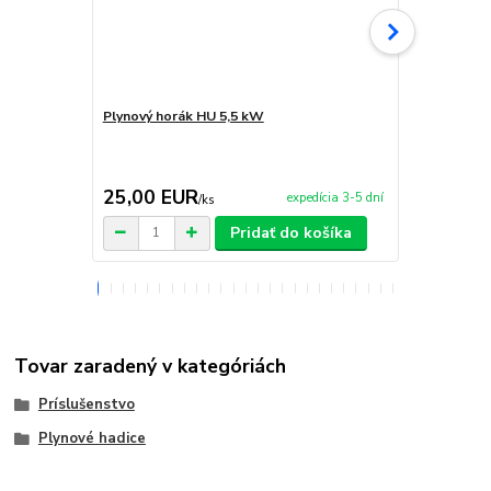
Plynový horák HU 5,5 kW
Liatinový pl
KEMPER
25,00 EUR
58,00 E
expedícia 3-5 dní
/
ks
Pridať do košíka
Tovar zaradený v kategóriách
Príslušenstvo
Plynové hadice