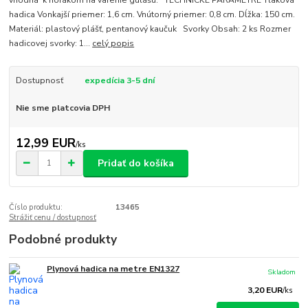
vhodná k horákom na varenie gulášu. TECHNICKÉ PARAMETRE Tlaková
hadica Vonkajší priemer: 1,6 cm. Vnútorný priemer: 0,8 cm. Dĺžka: 150 cm.
Materiál: plastový plášť, pentanový kaučuk Svorky Obsah: 2 ks Rozmer
hadicovej svorky: 1...
celý popis
Dostupnosť
expedícia 3-5 dní
Nie sme platcovia DPH
12,99 EUR
/
ks
Pridať do košíka
Číslo produktu:
13465
Strážiť cenu / dostupnosť
Podobné produkty
Plynová hadica na metre EN1327
Skladom
3,20 EUR
/
ks