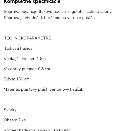
Kompletné špecifikácie
Súprava obsahuje tlakovú hadicu, regulátor tlaku a spony.
Súprava je vhodná k horákom na varenie gulášu.
TECHNICKÉ PARAMETRE
Tlaková hadica
Vonkajší priemer: 1,6 cm.
Vnútorný priemer: 0,8 cm.
Dĺžka: 150 cm.
Materiál: plastový plášť, pentanový kaučuk
Svorky
Obsah: 2 ks
Rozmer hadicovej svorky: 10-16 mm.