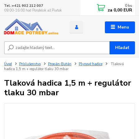
0
ks
Tel.:+421 902 212 007
za
0,00 EUR
09:00-16:00 hod Pondelok až Piatok
Menu
Hľadať
Úvod
Príslušenstvo
Propán-Bután
Plynové hadice
Tlaková
hadica 1,5 m + regulátor tlaku 30 mbar
Tlaková hadica 1,5 m + regulátor
tlaku 30 mbar