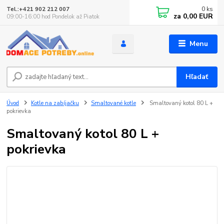
0
ks
Tel.:+421 902 212 007
za
0,00 EUR
09:00-16:00 hod Pondelok až Piatok
Menu
Hľadať
Úvod
Kotle na zabíjačku
Smaltované kotle
Smaltovaný kotol 80 L +
pokrievka
Smaltovaný kotol 80 L +
pokrievka