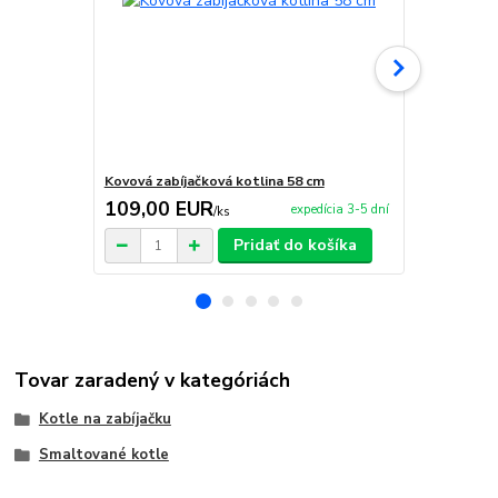
Kovová zabíjačková kotlina 58 cm
Nerezová za
109,00 EUR
295,00 
expedícia 3-5 dní
/
ks
Pridať do košíka
Tovar zaradený v kategóriách
Kotle na zabíjačku
Smaltované kotle