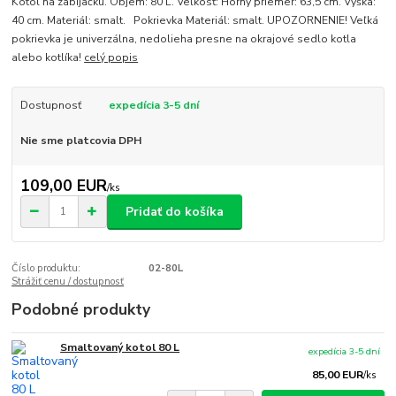
Kotol na zabíjačku. Objem: 80 L. Veľkosť: Horný priemer: 63,5 cm. Výška:
40 cm. Materiál: smalt. Pokrievka Materiál: smalt. UPOZORNENIE! Veľká
pokrievka je univerzálna, nedolieha presne na okrajové sedlo kotla
alebo kotlíka!
celý popis
Dostupnosť
expedícia 3-5 dní
Nie sme platcovia DPH
109,00 EUR
/
ks
Pridať do košíka
Číslo produktu:
02-80L
Strážiť cenu / dostupnosť
Podobné produkty
Smaltovaný kotol 80 L
expedícia 3-5 dní
85,00 EUR
/
ks