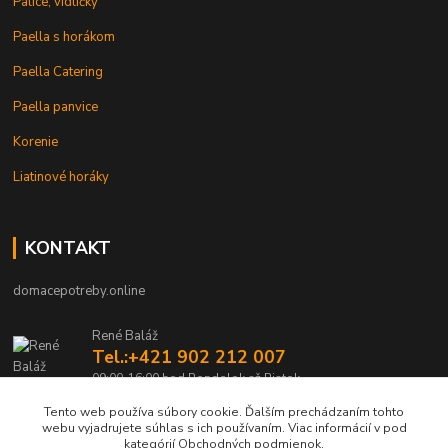
Palice, vidličky
Paella s horákom
Paella Catering
Paella panvice
Korenie
Liatinové horáky
KONTAKT
domacepotreby.online
René Baláž
Tel.:+421 902 212 007
09:00-16:00 hod Pondelok až Piatok
Tento web používa súbory cookie. Ďalším prechádzaním tohto
info@domacepotreby.online
webu vyjadrujete súhlas s ich používaním. Viac informácií v pod
kategórií Obchodných podmienok.