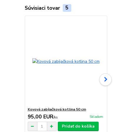
Súvisiaci tovar
5
Kovová zabíjačková kotlina 50 cm
Nerezová za
95,00 EUR
290,00 
Skladom
/
ks
Pridať do košíka