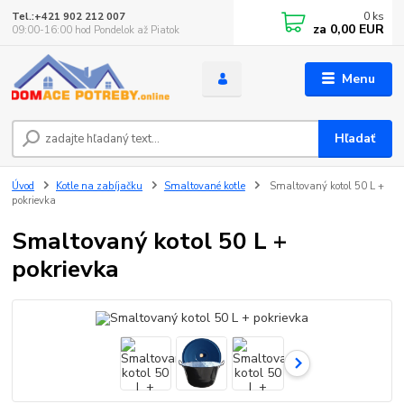
0
ks
Tel.:+421 902 212 007
za
0,00 EUR
09:00-16:00 hod Pondelok až Piatok
Menu
Hľadať
Úvod
Kotle na zabíjačku
Smaltované kotle
Smaltovaný kotol 50 L +
pokrievka
Smaltovaný kotol 50 L +
pokrievka