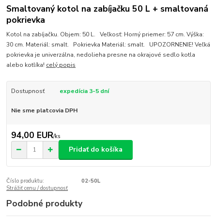
Smaltovaný kotol na zabíjačku 50 L + smaltovaná
pokrievka
Kotol na zabíjačku. Objem: 50 L. Veľkosť: Horný priemer: 57 cm. Výška:
30 cm. Materiál: smalt. Pokrievka Materiál: smalt. UPOZORNENIE! Veľká
pokrievka je univerzálna, nedolieha presne na okrajové sedlo kotla
alebo kotlíka!
celý popis
Dostupnosť
expedícia 3-5 dní
Nie sme platcovia DPH
94,00 EUR
/
ks
Pridať do košíka
Číslo produktu:
02-50L
Strážiť cenu / dostupnosť
Podobné produkty